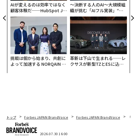
AIが変えるのは効率ではなく
〜決断する人のAI〜大規模組
顧客体験だ──HubSpot Ja
織が挑む「AIフル実装」“使
panが語る「Grow Better」
う”企業から“動く”企業へ【N
な組織のつくり方
TTドコモビジネス×PwC】
挑戦は個から始まり、共創に
革新は下山で生まれる──レ
よって加速する NORQAIN JA
クサスが新型TZとESに込め
PAN 特別座談会
た「DISCOVER」の哲学
トップ
Forbes JAPAN BrandVoice
Forbes JAPAN BrandVoice
「コン
2026.07.30 16:00