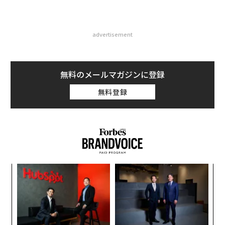
advertisement
無料のメールマガジンに登録
無料登録
「
3
C
“
る
オ
ジ