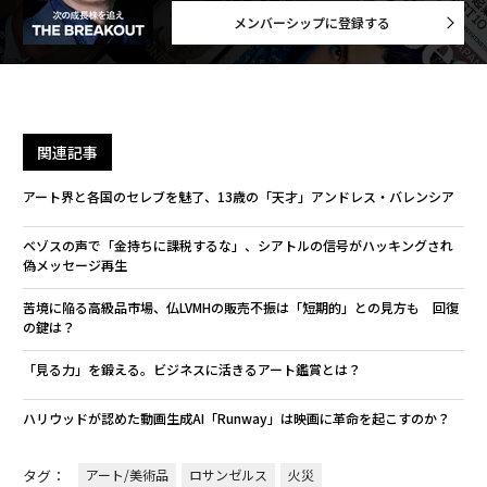
メンバーシップに登録する
関連記事
アート界と各国のセレブを魅了、13歳の「天才」アンドレス・バレンシア
ベゾスの声で「金持ちに課税するな」、シアトルの信号がハッキングされ
偽メッセージ再生
苦境に陥る高級品市場、仏LVMHの販売不振は「短期的」との見方も 回復
の鍵は？
「見る力」を鍛える。ビジネスに活きるアート鑑賞とは？
ハリウッドが認めた動画生成AI「Runway」は映画に革命を起こすのか？
タグ：
アート/美術品
ロサンゼルス
火災