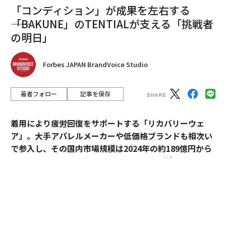
「コンディション」が成果を左右する
――「BAKUNE」のTENTIALが支える「挑戦者
の明日」
Forbes JAPAN BrandVoice Studio
著者フォロー
記事を保存
着用により疲労回復をサポートする「リカバリーウェ
ア」。大手アパレルメーカーや低価格ブランドも相次い
で参入し、その国内市場規模は2024年の約189億円から
※1
2030年には約1,700億円へ拡大すると予測
されてい
る。
過熱するマーケットにおいて、価格競争とは一線を画す
ブランドとして独自のポジションを築いているのが、TE
NTIALの「BAKUNE」だ。「挑戦する人のコンディショ