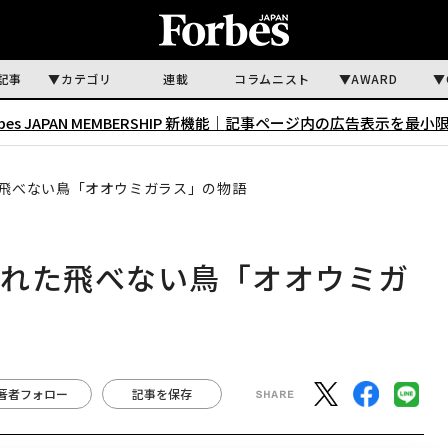
記事
カテゴリ
連載
コラムニスト
AWARD
rbes JAPAN MEMBERSHIP 新機能｜
記事ページ内の広告表示を最小
た飛べない鳥「オオウミガラス」の物語
殺された飛べない鳥「オオウミガ
著者フォロー
記事を保存