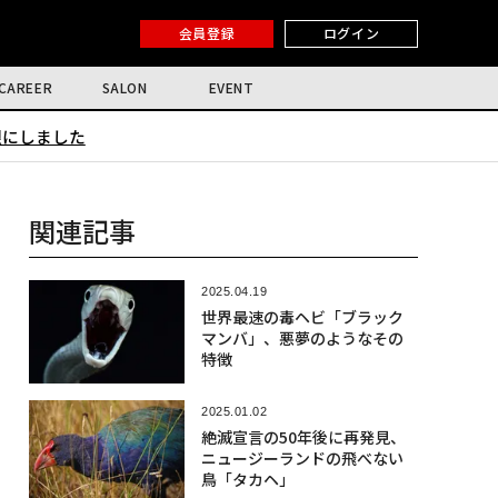
会員登録
ログイン
CAREER
SALON
EVENT
限にしました
関連記事
2025.04.19
世界最速の毒ヘビ「ブラック
マンバ」、悪夢のようなその
特徴
2025.01.02
絶滅宣言の50年後に再発見、
ニュージーランドの飛べない
鳥「タカヘ」