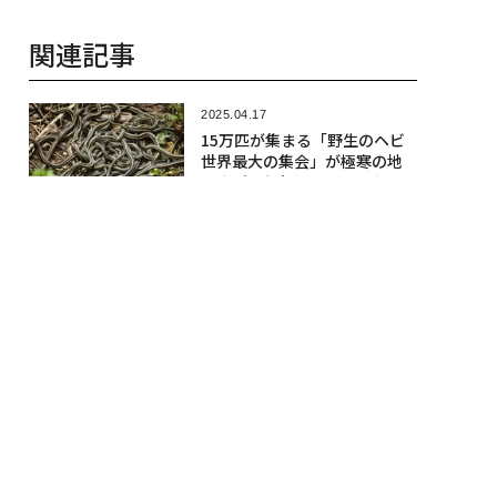
も強力な兆候」検出、偶然の
検出結果の確率はわずか0.3％
2025.04.10
恐竜もカエルも呑み込んだ
「死の落とし穴」、350万個の
化石が発見される
2025.04.16
「自爆するアリたち」東南ア
ジアで命と引き換えに仲間を
守る小さな英雄の真実
人気記事
2026.08.05
ドローンからロボットが降下、ウク
ライナが世界初の「無人空挺強襲」
を遂行