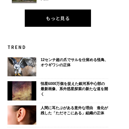
もっと見る
TREND
12センチ超の爪でサルを仕留める怪鳥、
オウギワシの正体
恒星6000万個を捉えた銀河系中心部の
最新画像、系外惑星探索の新たな道を開
く
人間に耳たぶがある意外な理由 進化が
残した「ただそこにある」組織の正体