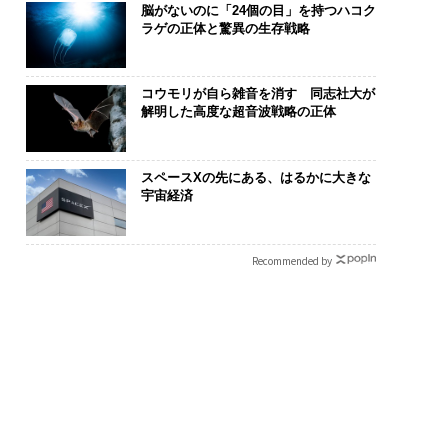
脳がないのに「24個の目」を持つハコク
ラゲの正体と驚異の生存戦略
コウモリが自ら雑音を消す 同志社大が
解明した高度な超音波戦略の正体
“眠っていた環境技
【7/8 大阪開催】事業承
アフリカの農
が、下水インフラを
継に、経済安全保障とい
小1の壁。2人
スペースXの先にある、はるかに大きな
たのか──産総研×
う視点が加わるとき──
手にした「次
宇宙経済
JFEアクアソリュー
経営者が問われる新たな
ンの10年
判断軸
Recommended by