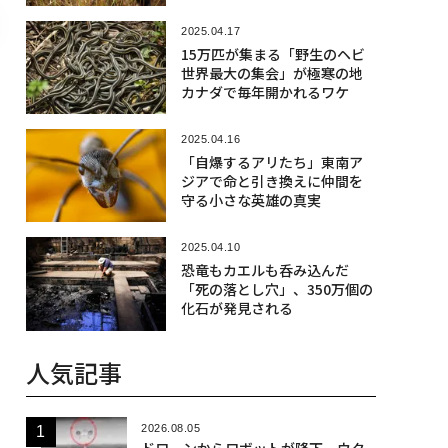
2025.04.17
15万匹が集まる「野生のヘビ
世界最大の集会」が極寒の地
カナダで毎年開かれるワケ
2025.04.16
「自爆するアリたち」東南ア
ジアで命と引き換えに仲間を
守る小さな英雄の真実
2025.04.10
恐竜もカエルも呑み込んだ
「死の落とし穴」、350万個の
化石が発見される
人気記事
2026.08.05
ドローンからロボットが降下、ウク