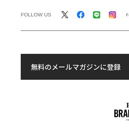
翻訳＝米井香織/ガリレオ
2026年9
最新号の購入はこ
メンバーシップに