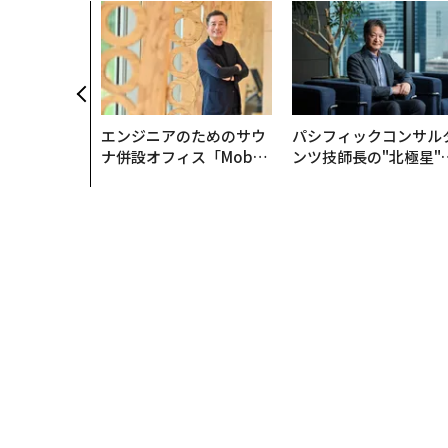
タグ：
鳥/鳥類
生物
絶滅/絶滅危惧種
FOLLOW US
無料のメールマガジンに登録