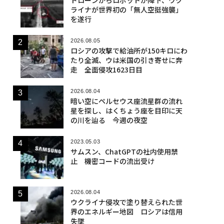
ライナが世界初の「無人空挺強襲」
を遂行
2026.08.05
ロシアの攻撃で給油所が150キロにわ
たり全滅、ウは米国の引き寄せに奔
走 全面侵攻1623日目
2026.08.04
暗い空にペルセウス座流星群の流れ
星を探し、はくちょう座を目印に天
の川を辿る 今週の夜空
2023.05.03
サムスン、ChatGPTの社内使用禁
止 機密コードの流出受け
2026.08.04
ウクライナ侵攻で塗り替えられた世
界のエネルギー地図 ロシアは信用
失墜