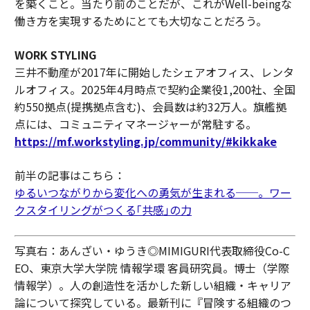
を築くこと。当たり前のことだが、これがWell-beingな
働き方を実現するためにとても大切なことだろう。
WORK STYLING
三井不動産が2017年に開始したシェアオフィス、レンタ
ルオフィス。2025年4月時点で契約企業役1,200社、全国
約550拠点(提携拠点含む)、会員数は約32万人。旗艦拠
点には、コミュニティマネージャーが常駐する。
https://mf.workstyling.jp/community/#kikkake
前半の記事はこちら：
ゆるいつながりから変化への勇気が生まれる──。ワー
クスタイリングがつくる｢共感｣の力
写真右：あんざい・ゆうき◎MIMIGURI代表取締役Co-C
EO、東京大学大学院 情報学環 客員研究員。博士（学際
情報学）。人の創造性を活かした新しい組織・キャリア
論について探究している。最新刊に『冒険する組織のつ