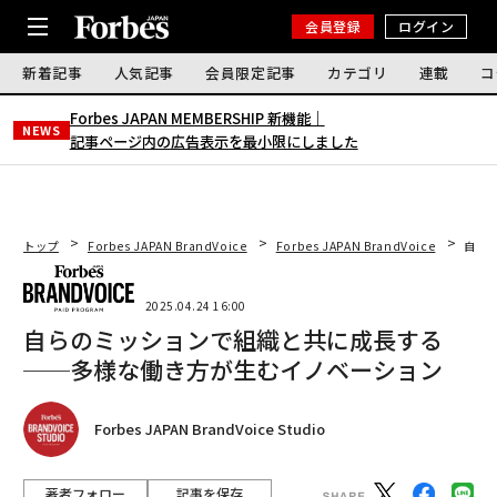
会員登録
ログイン
新着記事
人気記事
会員限定記事
カテゴリ
連載
コ
Forbes JAPAN MEMBERSHIP 新機能｜
NEWS
記事ページ内の広告表示を最小限にしました
トップ
Forbes JAPAN BrandVoice
Forbes JAPAN BrandVoice
自ら
2025.04.24 16:00
自らのミッションで組織と共に成長する
──多様な働き方が生むイノベーション
Forbes JAPAN BrandVoice Studio
著者フォロー
記事を保存