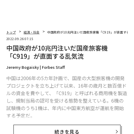
トップ
経済・社会
中国政府が10兆円注いだ国産旅客機「C919」が直面する乱
2022.09.26 07:15
中国政府が10兆円注いだ国産旅客機
「C919」が直面する乱気流
Jeremy Bogaisky | Forbes Staff
中国は2006年の5カ年計画で、国産の大型旅客機の開発
プロジェクトを立ち上げて以来、16年の歳月と数百億ド
ルの資金を費やして、「C919」と呼ばれる商用機を製造
し、規制当局の認可を受ける態勢を整えている。6機の
試験機のうち1機は、年内に中国東方航空が運航を開始
する予定だ。
ただし、中国に技術を盗まれることを警戒した海外のサ
続きを見る