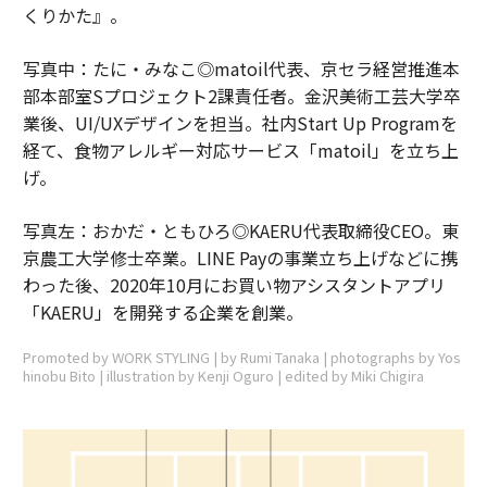
くりかた』。
写真中：たに・みなこ◎matoil代表、京セラ経営推進本
部本部室Sプロジェクト2課責任者。金沢美術工芸大学卒
業後、UI/UXデザインを担当。社内Start Up Programを
経て、食物アレルギー対応サービス「matoil」を立ち上
げ。
写真左：おかだ・ともひろ◎KAERU代表取締役CEO。東
京農工大学修士卒業。LINE Payの事業立ち上げなどに携
わった後、2020年10月にお買い物アシスタントアプリ
「KAERU」を開発する企業を創業。
Promoted by WORK STYLING | by Rumi Tanaka | photographs by Yos
hinobu Bito | illustration by Kenji Oguro | edited by Miki Chigira