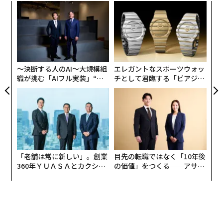
ンツ
内
への
グ
た、
実
ア
全
の
た
〜決断する人のAI〜大規模組
エレガントなスポーツウォッ
織が挑む「AIフル実装」“使
チとして君臨する「ピアジ
う”企業から“動く”企業へ【N
ェ」ポロの魅力
TTドコモビジネス×PwC】
「老舗は常に新しい」。創業
目先の転職ではなく「10年後
360年ＹＵＡＳＡとカクシン
の価値」をつくる──アサイ
CEO田尻望が語る、AIを超え
ンの長期伴走型支援とは
る人の価値