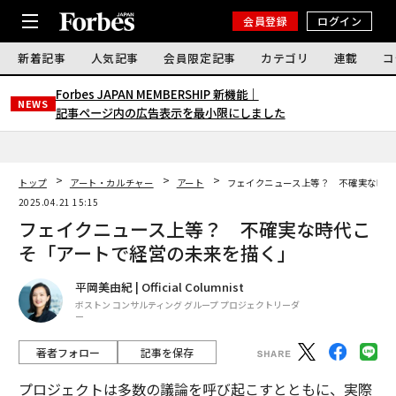
会員登録
ログイン
新着記事
人気記事
会員限定記事
カテゴリ
連載
コ
Forbes JAPAN MEMBERSHIP 新機能｜
NEWS
記事ページ内の広告表示を最小限にしました
トップ
アート・カルチャー
アート
フェイクニュース上等？ 不確実な時代
2025.04.21 15:15
フェイクニュース上等？ 不確実な時代こ
そ「アートで経営の未来を描く」
平岡美由紀 | Official Columnist
ボストン コンサルティング グループ プロジェクトリーダ
ー
著者フォロー
記事を保存
プロジェクトは多数の議論を呼び起こすとともに、実際