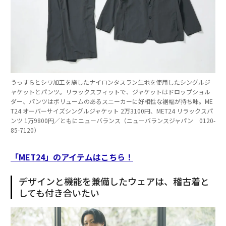
うっすらとシワ加工を施したナイロンタスラン生地を使用したシングルジ
ャケットとパンツ。リラックスフィットで、ジャケットはドロップショル
ダー、パンツはボリュームのあるスニーカーに好相性な裾幅が持ち味。ME
T24 オーバーサイズシングルジャケット 2万3100円、MET24 リラックスパ
ンツ 1万9800円／ともにニューバランス（ニューバランスジャパン 0120-
85-7120）
「MET24」のアイテムはこちら！
デザインと機能を兼備したウェアは、稽古着と
しても付き合いたい