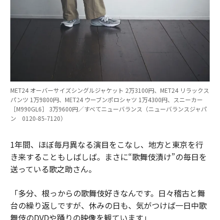
MET24 オーバーサイズシングルジャケット 2万3100円、MET24 リラックス
パンツ 1万9800円、MET24 ウーブンポロシャツ 1万4300円、スニーカー
［M990GL6］ 3万9600円／すべてニューバランス（ニューバランスジャパ
ン 0120-85-7120）
1年間、ほぼ毎月異なる演目をこなし、地方と東京を行
き来することもしばしば。まさに“歌舞伎漬け”の毎日を
送っている歌之助さん。
「多分、根っからの歌舞伎好きなんです。日々稽古と舞
台の繰り返しですが、休みの日も、気がつけば一日中歌
舞伎のDVDや踊りの映像を観ています」