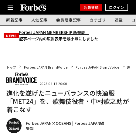
会員登録
ログイン
新着記事
人気記事
会員限定記事
カテゴリ
連載
コ
Forbes JAPAN MEMBERSHIP 新機能｜
NEWS
記事ページ内の広告表示を最小限にしました
トップ
Forbes JAPAN BrandVoice
Forbes JAPAN BrandVoice
進化
2025.04.17 20:00
進化を遂げたニューバランスの快適服
「MET24」を、歌舞伎役者・中村歌之助が
着こなす
Forbes JAPAN×OCEANS | Forbes JAPAN編
集部