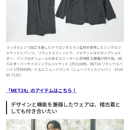
うっすらとシワ加工を施したナイロンタスラン生地を使用したシングルジ
ャケットとパンツ。リラックスフィットで、ジャケットはドロップショル
ダー、パンツはボリュームのあるスニーカーに好相性な裾幅が持ち味。ME
T24 オーバーサイズシングルジャケット 2万3100円、MET24 リラックスパ
ンツ 1万9800円／ともにニューバランス（ニューバランスジャパン 0120-
85-7120）
「MET24」のアイテムはこちら！
デザインと機能を兼備したウェアは、稽古着と
しても付き合いたい