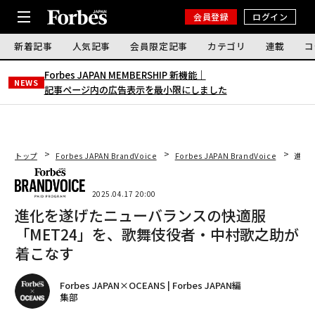
会員登録
ログイン
新着記事
人気記事
会員限定記事
カテゴリ
連載
コ
Forbes JAPAN MEMBERSHIP 新機能｜
NEWS
記事ページ内の広告表示を最小限にしました
トップ
Forbes JAPAN BrandVoice
Forbes JAPAN BrandVoice
進化
2025.04.17 20:00
進化を遂げたニューバランスの快適服
「MET24」を、歌舞伎役者・中村歌之助が
着こなす
Forbes JAPAN×OCEANS | Forbes JAPAN編
集部