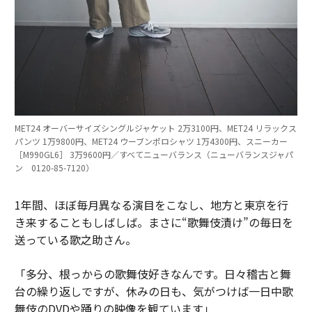
MET24 オーバーサイズシングルジャケット 2万3100円、MET24 リラックス
パンツ 1万9800円、MET24 ウーブンポロシャツ 1万4300円、スニーカー
［M990GL6］ 3万9600円／すべてニューバランス（ニューバランスジャパ
ン 0120-85-7120）
1年間、ほぼ毎月異なる演目をこなし、地方と東京を行
き来することもしばしば。まさに“歌舞伎漬け”の毎日を
送っている歌之助さん。
「多分、根っからの歌舞伎好きなんです。日々稽古と舞
台の繰り返しですが、休みの日も、気がつけば一日中歌
舞伎のDVDや踊りの映像を観ています」