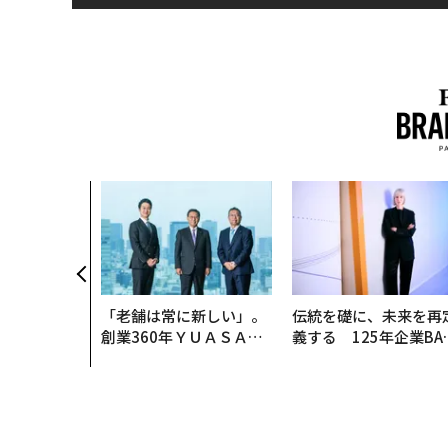
「老舗は常に新しい」。
伝統を礎に、未来を再
創業360年ＹＵＡＳＡと
義する 125年企業BA
カクシンCEO田尻望が語
が挑むスモークレスな
る、AIを超える人の価値
来