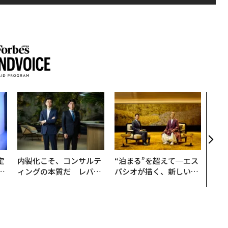
AI
なく
Spo
ow 
くり
定
内製化こそ、コンサルテ
“泊まる”を超えて─エス
T
ィングの本質だ レバレ
パシオが描く、新しい日
未
ジーズが実践する、次世
本のラグジュアリー（中
代ファームの全貌
編）