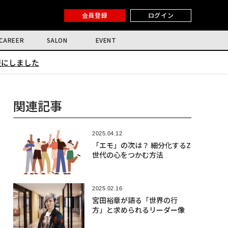
会員登録
ログイン
CAREER
SALON
EVENT
限にしました
関連記事
2025.04.12
「エモ」の次は？ 細分化するZ
世代の心をつかむ方法
2025.02.16
宮田裕章が語る「世界の行
方」と求められるリーダー像