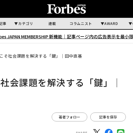
記事
カテゴリ
連載
コラムニスト
AWARD
rbes JAPAN MEMBERSHIP 新機能｜
記事ページ内の広告表示を最小
こそ社会課題を解決する「鍵」│田中直基
そ社会課題を解決する「鍵」│
著者フォロー
記事を保存