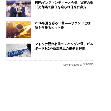
FIFAインファンティーノ会長、W杯の株
式売却案で辞任を迫られ保身に奔走
2026年夏を彩る10曲——サウンドと物
語を形作るヒット作
マドンナ歴代名曲ランキング25選、ビル
ボード1位や放送禁止の裏側を解説
が変えるのは効率では
〈7.25(土)開催〉5年後
アフリカの農
顧客体験だ──Hub
のキャリアに「戦略」は
小1の壁。2人
t Japanが語る「Gr
あるか。トップエグゼク
手にした「次
Recommended by
Better」な組織のつ
ティブのキャリアに触れ
方
る1日│CAREER SUMMI
T 2026