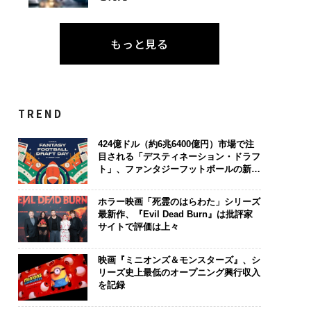
もっと見る
TREND
424億ドル（約6兆6400億円）市場で注
目される「デスティネーション・ドラフ
ト」、ファンタジーフットボールの新潮
流
ホラー映画「死霊のはらわた」シリーズ
最新作、『Evil Dead Burn』は批評家
サイトで評価は上々
映画『ミニオンズ＆モンスターズ』、シ
リーズ史上最低のオープニング興行収入
を記録