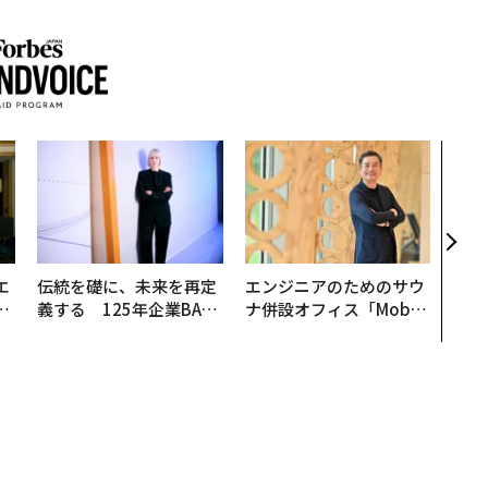
〈7
のキ
ある
ティ
る1日
T 20
エ
伝統を礎に、未来を再定
エンジニアのためのサウ
い
義する 125年企業BAT
ナ併設オフィス「Mobiu
が挑むスモークレスな未
s Park」がオープン──
来
タマディックが健康経営
を徹底する理由