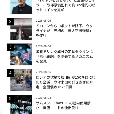
ラー、取得原価割れで約165億円のビ
ットコインを売却
2026.08.05
ドローンからロボットが降下、ウク
ライナが世界初の「無人空挺強襲」
を遂行
2026.08.06
栄養ドリンク成分の定番タウリンに
「老化細胞」を除去するメカニズム
を発見
2026.08.05
ロシアの攻撃で給油所が150キロにわ
たり全滅、ウは米国の引き寄せに奔
走 全面侵攻1623日目
2023.05.03
サムスン、ChatGPTの社内使用禁
止 機密コードの流出受け