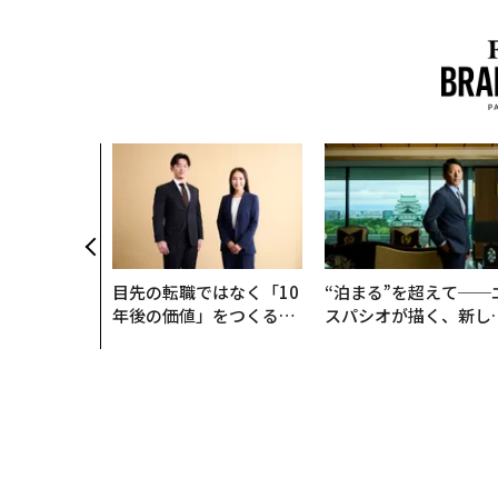
クコンサルタ
"北極星"。
力感を乗り越
防災一筋20
目先の転職ではなく「10
“泊まる”を超えて──
年後の価値」をつくる─
スパシオが描く、新し
─アサインの長期伴走型
日本のラグジュアリー
支援とは
（前編）