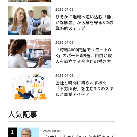
けるな」
2025.04.09
ひそかに退職へ追い込む「静
かな解雇」から身を守る3つの
戦略的ステップ
2025.04.06
「時給4000円超でリモートO
K」のパート職9選、自由と収
入を両立する今注目の働き方
2025.04.06
会社と時間に縛られず稼ぐ
「不労所得」を生む3つのスキ
ルと事業アイデア
人気記事
2026.08.06
「1サトシも売らない」と主張のセイ