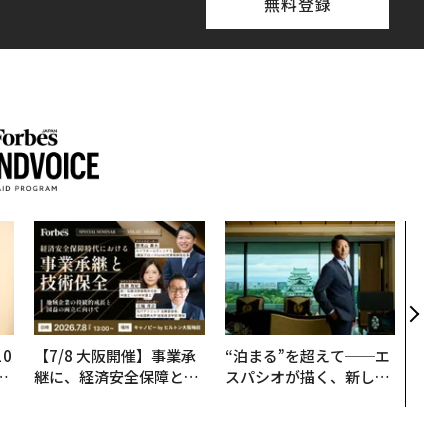
無料登録
アフ
小1
手に
0
【7/8 大阪開催】事業承
“泊まる”を超えて──エ
─
継に、経済安全保障とい
スパシオが描く、新しい
型
う視点が加わるとき──
日本のラグジュアリー
経営者が問われる新たな
（前編）
判断軸