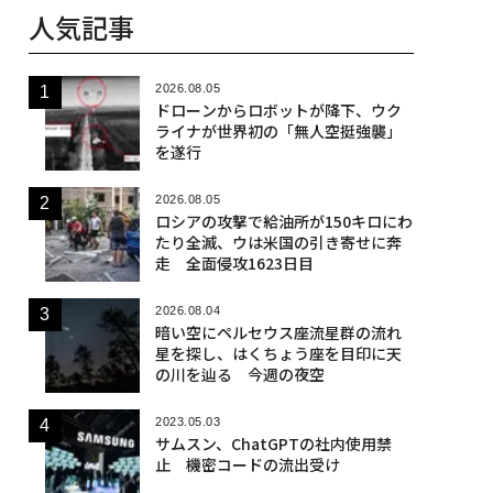
人気記事
2026.08.05
ドローンからロボットが降下、ウク
ライナが世界初の「無人空挺強襲」
を遂行
2026.08.05
ロシアの攻撃で給油所が150キロにわ
たり全滅、ウは米国の引き寄せに奔
走 全面侵攻1623日目
2026.08.04
暗い空にペルセウス座流星群の流れ
星を探し、はくちょう座を目印に天
の川を辿る 今週の夜空
2023.05.03
サムスン、ChatGPTの社内使用禁
止 機密コードの流出受け