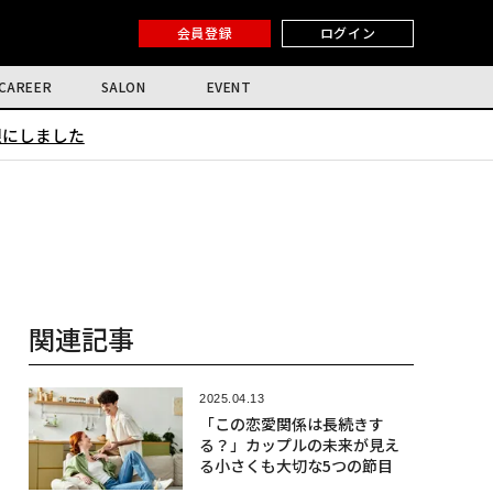
会員登録
ログイン
CAREER
SALON
EVENT
限にしました
関連記事
2025.04.13
「この恋愛関係は長続きす
る？」カップルの未来が見え
る小さくも大切な5つの節目