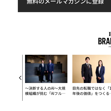
無料のメールマガジンに登録
〜決断する人のAI〜大規
目先の転職ではなく「1
模組織が挑む「AIフル実
年後の価値」をつくる
装」“使う”企業から“動
─アサインの長期伴走
く”企業へ【NTTドコモ
支援とは
ビジネス×PwC】