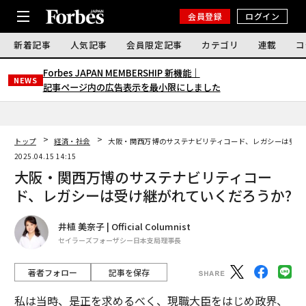
会員登録
ログイン
新着記事
人気記事
会員限定記事
カテゴリ
連載
コ
Forbes JAPAN MEMBERSHIP 新機能｜
NEWS
記事ページ内の広告表示を最小限にしました
トップ
経済・社会
大阪・関西万博のサステナビリティコード、レガシーは受け
2025.04.15 14:15
大阪・関西万博のサステナビリティコー
ド、レガシーは受け継がれていくだろうか?
井植 美奈子 | Official Columnist
セイラーズフォーザシー日本支局理事長
著者フォロー
記事を保存
私は当時、是正を求めるべく、現職大臣をはじめ政界、