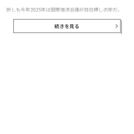
折しも今年2025年は国際海洋会議が目白押しの年だ。
直近では、3月12日と13日に東京で開催された「ワール
続きを見る
ドオーシャンサミット」、4月28日から30日に韓国の釜
山で開かれる「アワーオーシャンコンフェレンス」、同
じく10年ぶりに釜山で開催される「APEC海洋大臣会
合」（4月30日から5月1日）などがある。
また6月9日から13日までフランスのニースで3年に1度の
「国連海洋会議」も開催される。その前段の準備会議と
して、2月24日から27日までソロモン諸島の首都ホニア
ラで「国連ホニアラサミット」も開催された。
これに加え、フランス政府主導の「SOSOCEAN」や、よ
り専門的な会議として例えば学術会議である「国連海洋
科学会議」、サプライチェーンのビジネスチャンスを探
る「北米シーフードエキスポ」やスペインのバルセロナ
無料のメールマガジンに登録