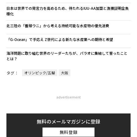
日本は世界での発言力を高めるため、待たれるIUU-AA加盟と漁獲証明全魚
種化
北三陸の「養殖ウニ」から考える持続可能な水産物の優先消費
「G-Ocean」で手応え Z世代による新たな水産業への期待と希望
海洋問題に取り組む世界のリーダーたちが、パラオに集結して誓ったこと
とは？
タグ：
オリンピック/五輪
大阪
advertisement
無料のメールマガジンに登録
無料登録