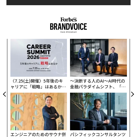
な
術
た
伝
ア
る
モ
〈7.25(土)開催〉5年後のキ
〜決断する人のAI〜AI時代の
ャリアに「戦略」はあるか。
金融パラダイムシフト、「超
トップエグゼクティブのキャ
個別化」の核心 【MUFG×ウ
リアに触れる1日│CAREER S
ェルスナビ×PwC】
UMMIT 2026
エンジニアのためのサウナ併
パシフィックコンサルタンツ