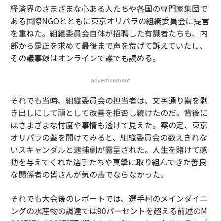
経済界のさまざまな心ある人たちや各国の専門家集団で
ある国際NGOとともに東京オリパラの組織委員会に提言
を重ねた。組織委員会自体が招聘した有識者たちも、内
部から是正を求めて最後まで声を荒げて訴えていたし、
その議事録はオンラインで誰でも読める。
advertisement
それでも当時、組織委員会の担当者は、文字通り歯を剥
き出しにして頑として改善を拒否し続けたのだ。背後に
はさまざまな忖度や事情も透けて見えた。案の定、東京
オリパラの蓋を開けてみると、組織委員会の数えきれな
いスキャンダルと逮捕劇が露呈された。人生を賭けて感
動を与えてくれた選手たちや真摯に取り組んできた善良
な関係者の皆さんが気の毒でならなかった。
それでも大会後のレポートでは、選手村のメインダイニ
ングの水産物の調達では90パーセントを超える前述のM