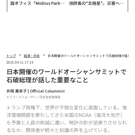
設オフィス「Mobius Park」
技師長の"北極星"。災害への
がオープン──タマディック
無力感を乗り越え見つけた、
が健康経営を徹底する理由
防災一筋20年の答え
トップ
経済・社会
日本開催のワールドオーシャンサミットで石破総理が話した
2025.04.11 17:15
日本開催のワールドオーシャンサミットで
石破総理が話した重要なこと
井植 美奈子 | Official Columnist
セイラーズフォーザシー日本支局理事長
トランプ政権下、世界が不穏な変化に直面している。海
洋環境問題を牽引してきた米国のNOAA（海洋大気庁）
も予算と人員の削減に遭い、時計の針が逆戻りさせられ
るなか、関係者が続々と抗議の声を上げている。