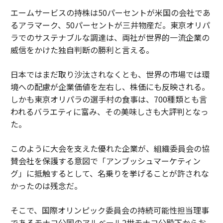
エームサービスの持株は50パーセントが米国の会社であ
るアラマーク、50パーセントが三井物産だ。東京オリパ
ラでのサステナブルな調達は、両社が世界的一流企業の
威信をかけた独自判断の勝利と言える。
日本ではまだ取り沙汰されなくとも、世界の市場では環
境への配慮が企業価値を左右し、株価にも反映される。
しかも東京オリパラの選手村の食事は、700種類とも言
われるバラエティに富み、その美味しさも大評判となっ
た。
このように大会を支えた優れた企業が、組織委員会の協
賛会社を保護する意図で「アンブッシュマーケティン
グ」に抵触するとして、名乗りを挙げることが許されな
かったのは残念だ。
そこで、国際オリンピック委員会の持続可能性担当理事
であるモナコ公国のアルベール2世モナコ公殿下からお