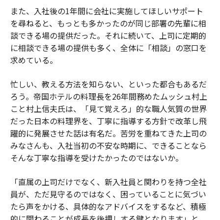
また、入社後の1年間に会社に実施してほしいサポート
を尋ねると、もっとも多かったのが同じ部署の先輩に相
談できる場の提供だった。それに続いて、上司に定期的
に相談できる場の提供も多く、全体に「相談」の窓口を
求めている。
忙しい、教える方法を知らない、といった都合もあるだ
ろう。帝国ホテルの料理長を26年間務めたムッシュ村上
こと村上信夫氏は、「見て覚えろ」的な職人気質の世界
だった日本の料理界を、丁寧に指導する方針で改革し飛
躍的に発展させた話は有名だ。苦労を重ねてきた上司の
みなさんも、入社当初の不安な時期に、できることなら
そんな丁寧な指導を受けたかったのではないか。
「直属の上司だけでなく、新入社員と関わりを持つ全社
員が、ただ見守るのではなく、困っていることに気づい
たら声をかける、具体的なアドバイスをするなど、積極
的に関わることが成長を後押しする鍵となります」と、