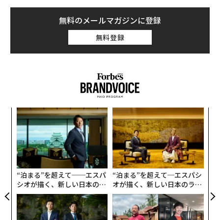
無料のメールマガジンに登録
無料登録
創に
パ
 JA
技
無
「
防
─
ら
“泊まる”を超えて──エスパ
“泊まる”を超えて─エスパシ
シオが描く、新しい日本のラ
オが描く、新しい日本のラグ
グジュアリー（前編）
ジュアリー（中編）