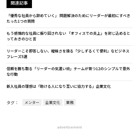
関連記事
「優秀な社員から辞めていく」 問題解決のためにリーダーが最初にすべき
たった1つの質問
もう感情的な社員に振り回されない 「オフィスでの炎上」を封じ込めると
っておきのひと言
リーダーこそ即答しない、曖昧さを操る「少しずるくて便利」なビジネス
フレーズ5選
信頼を勝ち取る「リーダーの気遣い術」チームが育つ12のシンプルで意外
な行動
新入社員の理想は「助ける人になり互いに協力する」企業文化
タグ：
メンター
企業文化
業務
advertisement