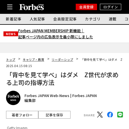
会員登録
ログイン
新着記事
人気記事
会員限定記事
カテゴリ
連載
コ
Forbes JAPAN MEMBERSHIP 新機能｜
NEWS
記事ページ内の広告表示を最小限にしました
トップ
キャリア・教育
リーダーシップ
「背中を見て学べ」はダメ Z世
2025.04.15 08:15
「背中を見て学べ」はダメ Z世代が求め
る上司の指導方法
Forbes JAPAN Web-News | Forbes JAPAN
編集部
著者フォロー
記事を保存
Getty Images