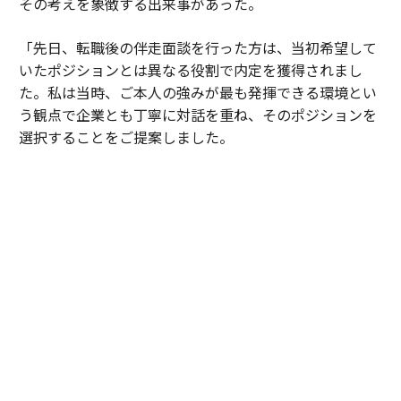
その考えを象徴する出来事があった。
「先日、転職後の伴走面談を行った方は、当初希望して
いたポジションとは異なる役割で内定を獲得されまし
た。私は当時、ご本人の強みが最も発揮できる環境とい
う観点で企業とも丁寧に対話を重ね、そのポジションを
選択することをご提案しました。
結果として、その環境で成果を上げ、新人賞とMVPを受
賞。その後は新たな挑戦の機会にも恵まれ、面談では
『次はどの選択が自分の成長につながるだろうか』とい
う前向きな相談を受けました。
その姿を見てあらためて感じたのは、その方の強みや価
値観を発揮できる環境で活躍することが、その人らしさ
を形づくるということです。長期的な伴走支援により、
その活躍のプロセスを支えられることが、私たちの仕事
の大きな価値だと考えています」