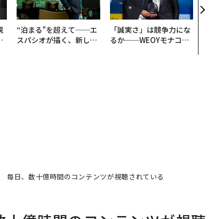
支援
規
“泊まる”を超えて──エ
「誠実さ」は競争力にな
実
スパシオが描く、新しい
るか──WEOYモナコで
動
日本のラグジュアリー
見た、くら寿司の経営哲
モ
（前編）
学
0周年 毎日、数十億時間のコンテンツが視聴されている