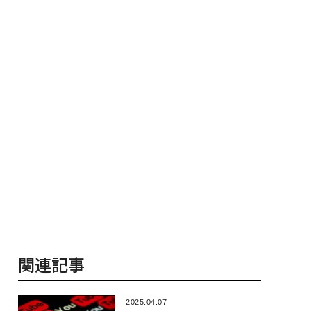
とは
る、AIを超える人の価値
え見つけた、防
年の答え
関連記事
2025.04.07