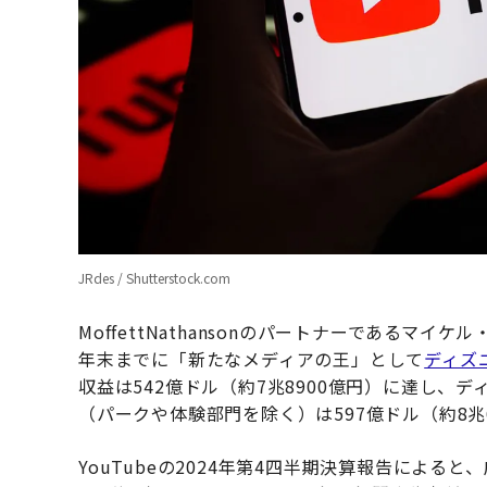
JRdes / Shutterstock.com
MoffettNathansonのパートナーであるマイ
年末までに「新たなメディアの王」として
ディズ
収益は542億ドル（約7兆8900億円）に達し、
（パークや体験部門を除く）は597億ドル（約8兆
YouTubeの2024年第4四半期決算報告による