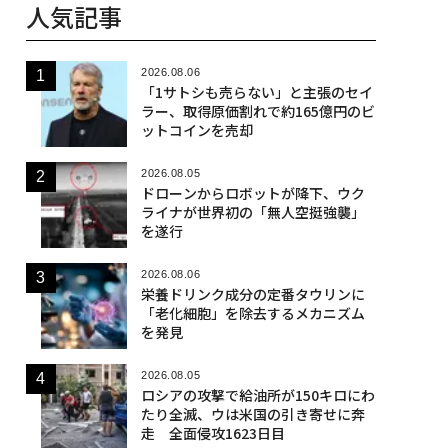
人気記事
2026.08.06
「1サトシも売らない」と主張のセイ
ラー、取得原価割れで約165億円のビ
ットコインを売却
2026.08.05
ドローンからロボットが降下、ウク
ライナが世界初の「無人空挺強襲」
を遂行
2026.08.06
栄養ドリンク成分の定番タウリンに
「老化細胞」を除去するメカニズム
を発見
2026.08.05
ロシアの攻撃で給油所が150キロにわ
たり全滅、ウは米国の引き寄せに奔
走 全面侵攻1623日目