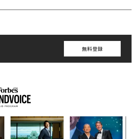
無料登録
目先
年後
─ア