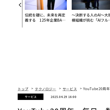
伝統を礎に、未来を再定
〜決断する人のAI〜大
義する 125年企業BAT
模組織が挑む「AIフル
が挑むスモークレスな未
装」“使う”企業から“
来
く”企業へ【NTTドコ
ビジネス×PwC】
トップ
テクノロジー
サービス
YouTube2
サービス
2025.04.29 16:00