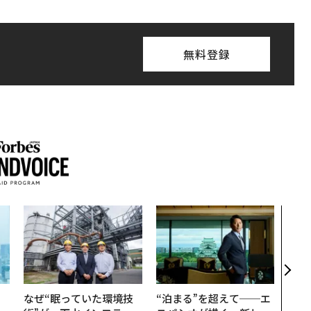
無料登録
挑戦
創に
QAI
。
なぜ“眠っていた環境技
“泊まる”を超えて──エ