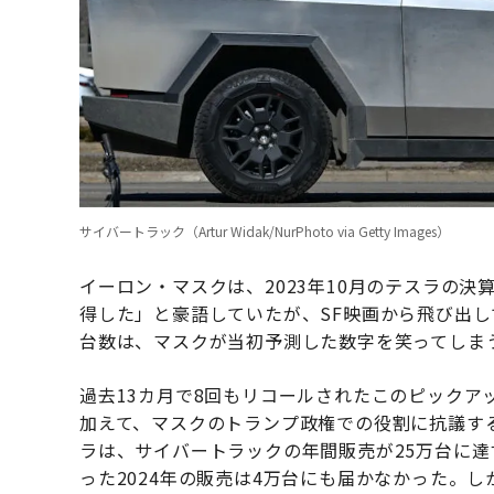
サイバートラック（Artur Widak/NurPhoto via Getty Images）
イーロン・マスクは、2023年10月のテスラの決
得した」と豪語していたが、SF映画から飛び出
台数は、マスクが当初予測した数字を笑ってしま
過去13カ月で8回もリコールされたこのピック
加えて、マスクのトランプ政権での役割に抗議す
ラは、サイバートラックの年間販売が25万台に
った2024年の販売は4万台にも届かなかった。