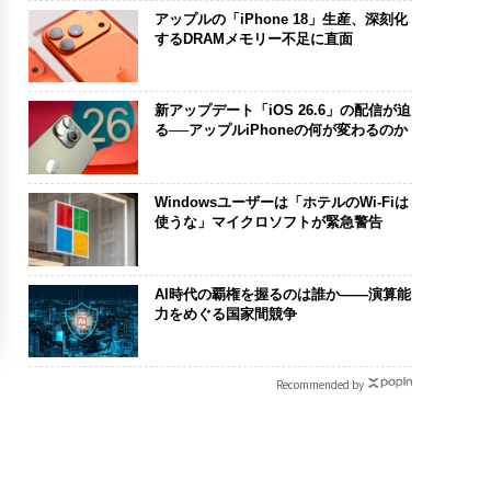
アップルの「iPhone 18」生産、深刻化
するDRAMメモリー不足に直面
新アップデート「iOS 26.6」の配信が迫
る──アップルiPhoneの何が変わるのか
Windowsユーザーは「ホテルのWi-Fiは
使うな」マイクロソフトが緊急警告
AI時代の覇権を握るのは誰か――演算能
力をめぐる国家間競争
Recommended by