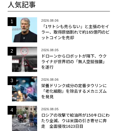
人気記事
2026.08.06
「1サトシも売らない」と主張のセイ
ラー、取得原価割れで約165億円のビ
ットコインを売却
2026.08.05
ドローンからロボットが降下、ウク
ライナが世界初の「無人空挺強襲」
を遂行
2026.08.06
栄養ドリンク成分の定番タウリンに
「老化細胞」を除去するメカニズム
を発見
2026.08.05
ロシアの攻撃で給油所が150キロにわ
たり全滅、ウは米国の引き寄せに奔
走 全面侵攻1623日目