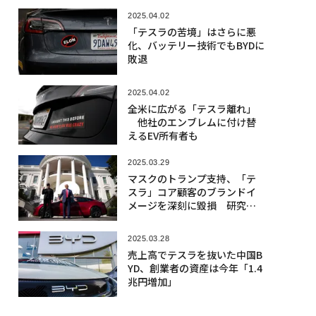
2025.04.02
「テスラの苦境」はさらに悪
化、バッテリー技術でもBYDに
敗退
2025.04.02
全米に広がる「テスラ離れ」
他社のエンブレムに付け替
えるEV所有者も
2025.03.29
マスクのトランプ支持、「テ
スラ」コア顧客のブランドイ
メージを深刻に毀損 研究結
果
2025.03.28
売上高でテスラを抜いた中国B
YD、創業者の資産は今年「1.4
兆円増加」