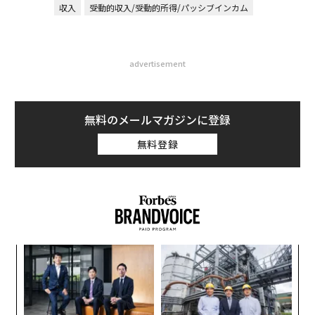
収入
受動的収入/受動的所得/パッシブインカム
advertisement
無料のメールマガジンに登録
無料登録
革
ク
た「
「
左右