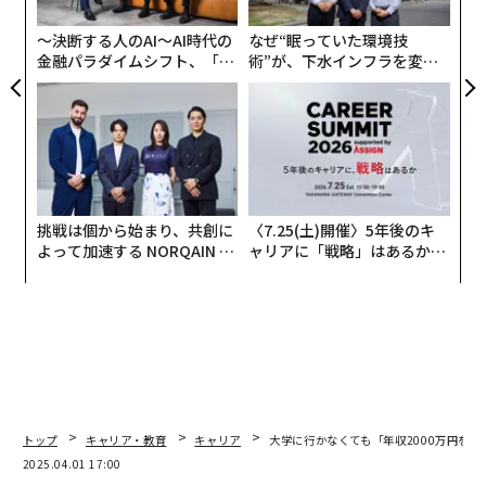
T
日
〜決断する人のAI〜AI時代の
なぜ“眠っていた環境技
金融パラダイムシフト、「超
術”が、下水インフラを変え
個別化」の核心 【MUFG×ウ
たのか──産総研×月島JFE
ェルスナビ×PwC】
アクアソリューションの10年
挑戦は個から始まり、共創に
〈7.25(土)開催〉5年後のキ
よって加速する NORQAIN JA
ャリアに「戦略」はあるか。
PAN 特別座談会
トップエグゼクティブのキャ
リアに触れる1日│CAREER S
UMMIT 2026
トップ
キャリア・教育
キャリア
大学に行かなくても「年収2000万円を1
2025.04.01 17:00