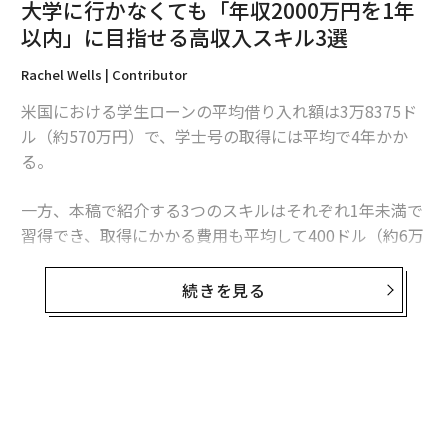
大学に行かなくても「年収2000万円を1年
以内」に目指せる高収入スキル3選
Rachel Wells | Contributor
米国における学生ローンの平均借り入れ額は3万8375ド
ル（約570万円）で、学士号の取得には平均で4年かか
る。
一方、本稿で紹介する3つのスキルはそれぞれ1年未満で
習得でき、取得にかかる費用も平均して400ドル（約6万
円）から1000ドル（約15万円）と、学位取得にかかる費
用のほんの一部で済む。一度これらのスキルを身につけ
続きを見る
れば、その投資へのリターンは非常に高い。これらのス
キルがあれば、年間13万ドル（約2000万円）以上を稼ぐ
ことも夢ではなく、多額の学生ローンの返済を心配する
必要もないのだ。
無料のメールマガジンに登録
無料登録
さらに、これらのスキルを活用した仕事は世界中のほぼ