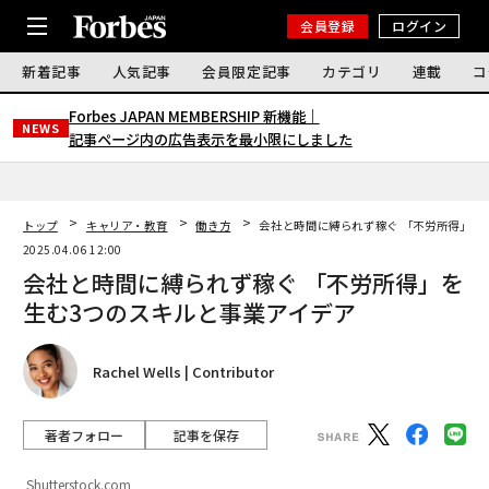
会員登録
ログイン
新着記事
人気記事
会員限定記事
カテゴリ
連載
コ
Forbes JAPAN MEMBERSHIP 新機能｜
NEWS
記事ページ内の広告表示を最小限にしました
トップ
キャリア・教育
働き方
会社と時間に縛られず稼ぐ 「不労所得」を
2025.04.06 12:00
会社と時間に縛られず稼ぐ 「不労所得」を
生む3つのスキルと事業アイデア
Rachel Wells | Contributor
著者フォロー
記事を保存
Shutterstock.com