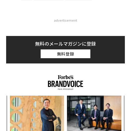
advertisement
無料のメールマガジンに登録
無料登録
模組
パ
“使
技
【N
無
な
C】
防
術
た