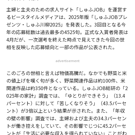
主婦と主夫のための求人サイト「しゅふJOB」を運営す
るビースタイルメディアは、2025年版「しゅふJOBプレ
ゼンツ・しゅふ川柳2025」を発表した。3回目となる今
年の応募総数は過去最多の4525句。正式な入賞者発表は
4月だが、一次選考を終えた時点で見えてきた今回の世
相を反映した応募傾向と一部の作品が公表された。
advertisement
このごろの世相と言えば物価高騰だ。なかでも野菜と米
の値上げを嘆く句が多く、野菜関連作品は約100件、米
関連作品は約350件となっている。しゅふJOB総研の「2
025年の家計」調査では、「ゆとりができそう」（13.4
パーセント）に対して「苦しくなりそう」（43.5パーセ
ント）が3倍以上という結果が示された。また、「年収
の壁の影響」調査では、主婦および主夫の34.3パーセン
トが働き控えをしていて、その影響でじつに45.2パーセ
ントが「生活に必要な収入を得られていない」ことがわ