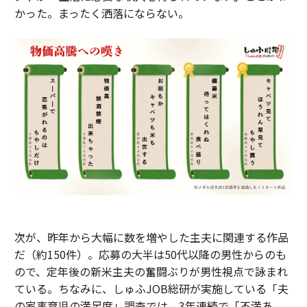
かった。まったく洒落にならない。
次が、昨年から大幅に数を増やした主夫に関連する作品
だ（約150件）。応募の大半は50代以降の男性からのも
ので、定年後の新米主夫の奮闘ぶりが男性視点で詠まれ
ている。ちなみに、しゅふJOB総研が実施している「夫
の家事育児の満足度」調査では、3年連続で「不満あ