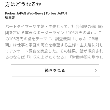
方はどうなるか
Forbes JAPAN Web-News | Forbes JAPAN
編集部
パートタイマーや主婦・主夫とって、社会保険の適用範
囲を定める重要なボーダーライン「106万円の壁」。こ
の106万円の壁をテーマに、調査機関「しゅふJOB総
研」は仕事と家庭の両立を希望する主婦・主夫層に対し
てアンケート調査を実施した。その結果、壁が撤廃され
るのならば「年収を上げたくなる」「労働時間を増やし
たくなる」と答えた人は約半数を占め、「年収の壁を意
識せずに働きたい」という意欲が高まることが明らかに
続きを見る
なった。
■調査概要
調査手法：インターネットリサーチ（無記名式）
有効回答者数：715名（※）
調査実施日：2024年11月26日（水）～2024年12月8日