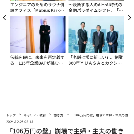
ア
エンジニアのためのサウナ併
〜決断する人のAI〜AI時代の
設オフィス「Mobius Park」
金融パラダイムシフト、「超
がオープン──タマディック
個別化」の核心 【MUFG×ウ
が健康経営を徹底する理由
ェルスナビ×PwC】
伝統を礎に、未来を再定義す
「老舗は常に新しい」。創業
る 125年企業BATが挑むス
360年ＹＵＡＳＡとカクシン
モークレスな未来
CEO田尻望が語る、AIを超え
る人の価値
トップ
キャリア・教育
働き方
「106万円の壁」崩壊で主婦・主夫の働き
2024.12.25 08:15
「106万円の壁」崩壊で主婦・主夫の働き