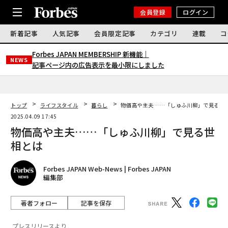
会員登録
ログイン
新着記事
人気記事
会員限定記事
カテゴリ
連載
コ
Forbes JAPAN MEMBERSHIP 新機能｜
NEWS
記事ページ内の広告表示を最小限にしました
トップ
ライフスタイル
暮らし
物価高や主夫……「しゅふ川柳」で見る世
2025.04.09 17:45
物価高や主夫……「しゅふ川柳」で見る世
相とは
Forbes JAPAN Web-News | Forbes JAPAN
編集部
著者フォロー
記事を保存
プレスリリースより