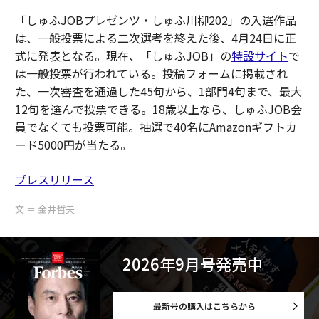
「しゅふJOBプレゼンツ・しゅふ川柳202」の入選作品
は、一般投票による二次選考を終えた後、4月24日に正
式に発表となる。現在、「しゅふJOB」の
特設サイト
で
は一般投票が行われている。投稿フォームに掲載され
た、一次審査を通過した45句から、1部門4句まで、最大
12句を選んで投票できる。18歳以上なら、しゅふJOB会
員でなくても投票可能。抽選で40名にAmazonギフトカ
ード5000円が当たる。
プレスリリース
文 ＝ 金井哲夫
2026年9月号発売中
最新号の購入はこちらから