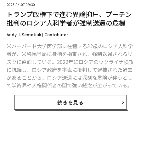
2025.04.07 09:30
トランプ政権下で進む異論抑圧、プーチン
批判のロシア人科学者が強制送還の危機
編集＝上田裕資
Andy J. Semotiuk | Contributor
米ハーバード大学医学部に在籍する32歳のロシア人科学
者が、米移民当局に身柄を拘束され、強制送還されるリ
2026年9月号発売中
スクに直面している。2022年にロシアのウクライナ侵攻
に抗議し、ロシア政府を率直に批判して逮捕された過去
最新号の購入はこちらから
があることから、ロシア送還には深刻な危険が伴うとし
て学術界や人権関係者の間で強い懸念が広がっている。
メンバーシップに登録する
クセニヤ・ペトロワ
は海外旅行後に米国に再入国する
続きを見る
際、研究用のカエルの胚を税関に申告せずに持ち込もう
としたとして、ビザを取り消された。この一件は、現在
の米国における厄介な傾向を浮き彫りにしている。それ
は、反体制的とみなせる人物の口を封じて権威主義的な
関連記事
政権の機嫌をとるため、米移民法が「武器化」されてい