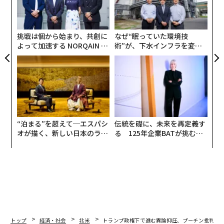
左右
T
日
挑戦は個から始まり、共創に
なぜ“眠っていた環境技
よって加速する NORQAIN JA
術”が、下水インフラを変え
PAN 特別座談会
たのか──産総研×月島JFE
アクアソリューションの10年
“泊まる”を超えて─エスパシ
伝統を礎に、未来を再定義す
オが描く、新しい日本のラグ
る 125年企業BATが挑むス
ジュアリー（中編）
モークレスな未来
トップ
経済・社会
北米
トランプ政権下で進む異論抑圧、プーチン批判の