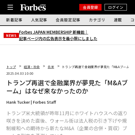
会員登録
ログイン
新着記事
人気記事
会員限定記事
カテゴリ
連載
コ
Forbes JAPAN MEMBERSHIP 新機能｜
NEWS
記事ページ内の広告表示を最小限にしました
トップ
経済・社会
北米
トランプ再選で金融業界が夢見た「M&Aブーム」
2025.04.03 10:00
トランプ再選で金融業界が夢見た「M&Aブ
ーム」はなぜ来なかったのか
Hank Tucker | Forbes Staff
トランプ米大統領が昨年11月にホワイトハウスへの返り
咲きを決めた直後、ウォール街は法人税の引き下げや規
制緩和への期待から新たなM&A（企業の合併・買収）ブ