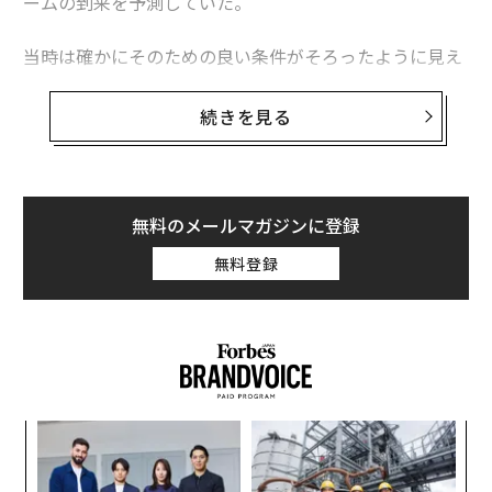
ームの到来を予測していた。
当時は確かにそのための良い条件がそろったように見え
ていた。M&Aのディールの件数は2021年以降に減少して
おり、その一因はバイデン前政権が厳格なM&A審査基準
続きを見る
を策定したことにあったが、さらに大きな理由は、2022
年3月から始まった連邦準備制度理事会（FRB）による利
上げによるインフレ抑制策にあった。
無料のメールマガジンに登録
プライベート・エクイティ（PE）企業は、過去5年間に
無料登録
巨額の資金を調達し、米国内に約1兆ドル（約149兆円）
の「ドライパウダー（未投資資金）」を抱えていたにも
かかわらず、既に保有している企業を売却して初期投資
家にリターンをもたらすことに苦戦していた。さらに、
中小企業の株価は長年、低迷しており、買収の好機のよ
うに見えていた。
るか
“
、く
シ
グ
「