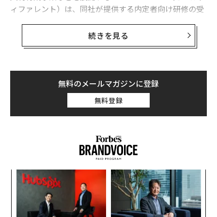
ィファレント）は、同社が提供する内定者向け研修の受
講者を対象に理想の社会人像、理想の職場文化に関する
アンケート調査を実施した（サンプル数273）。その結
続きを見る
果、理想の社会人像のトップが「助ける人」で、他を大
きく引き離した。
無料のメールマガジンに登録
無料登録
るか
「
、く
3
C
「助ける人」と答えた人たちからは、「助け合いは配
キ
な
る
か。
術
慮、コミュニケーションが重要」、「他者をサポートす