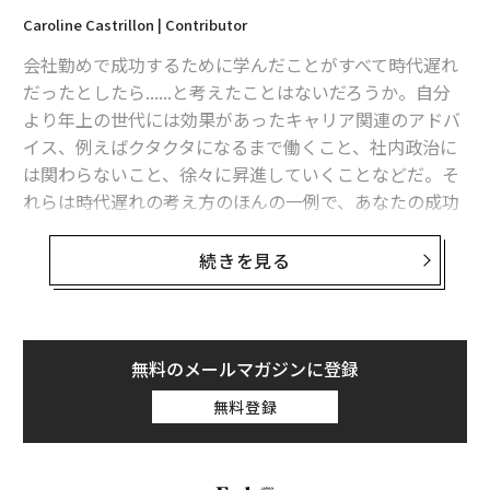
Caroline Castrillon | Contributor
「より少ない時間でより多くの成果を」、時間管理スキル向上への3ステッ
プ
会社勤めで成功するために学んだことがすべて時代遅れ
だったとしたら......と考えたことはないだろうか。自分
「社内政治」でキャリアを伸ばす5つの方法、努力を出世に結びつける戦略
的行動のススメ
より年上の世代には効果があったキャリア関連のアドバ
イス、例えばクタクタになるまで働くこと、社内政治に
誰もが「誤解」しているワークライフバランス、4原則で見つける自分に合
は関わらないこと、徐々に昇進していくことなどだ。そ
った働き方
れらは時代遅れの考え方のほんの一例で、あなたの成功
「パジャマでビデオ会議」経験、米国では半数。日本人は？
を妨げているかもしれない。
続きを見る
職場/オフィス
人間関係
コミュニケーション
こうした神話は、あなたの時間とエネルギーを無駄にす
タグ：
調査/調査結果
るだけではない。 あなたのキャリアの成長を、実際に遅
らせる可能性がある。
無料のメールマガジンに登録
社内で成功する人と、クビにならずに済んでいるだけの
advertisement
無料登録
人の主な違いは、組織の仕組みに関する暗黙のルールを
理解しているか否かだ。今回は、会社勤めに関する5つ
の神話を、キッパリと否定したい。