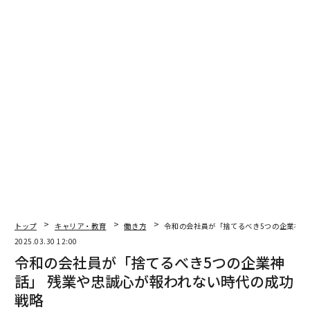
1
2
文 ＝ 金井哲夫
2026年9月号発売中
最新号の購入はこちらから
メンバーシップに登録する
トップ
キャリア・教育
働き方
令和の会社員が「捨てるべき5つの企業神話
2025.03.30 12:00
令和の会社員が「捨てるべき5つの企業神
関連記事
話」 残業や忠誠心が報われない時代の成功
令和の会社員が「捨てるべき5つの企業神話」 残業や忠誠心が報われない時
戦略
代の成功戦略