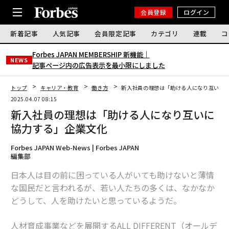
会員登録
ログイン
新着記事
人気記事
会員限定記事
カテゴリ
連載
コ
Forbes JAPAN MEMBERSHIP 新機能｜
NEWS
記事ページ内の広告表示を最小限にしました
トップ
キャリア・教育
働き方
新入社員の理想は「助ける人になり互いに
2025.04.07 08:15
新入社員の理想は「助ける人になり互いに
協力する」企業文化
Forbes JAPAN Web-News | Forbes JAPAN
編集部
日本人は目の前に困っている人がいても助けないと薄情
な国民だと言われるが、若い人たちの多くは、なかなか
どうして、人を助けたいと思っているようだ。
人材育成事業などを展開するALL DIFFERENT（オールデ