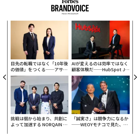
スパ
【8
のラ
は
─
小1
ソ
い
にし
プ
─
束
目先の転職ではなく「10年後
AIが変えるのは効率ではなく
の価値」をつくる──アサイ
顧客体験だ──HubSpot Ja
ンの長期伴走型支援とは
panが語る「Grow Better」
な組織のつくり方
挑戦は個から始まり、共創に
「誠実さ」は競争力になるか
よって加速する NORQAIN JA
──WEOYモナコで見た、く
PAN 特別座談会
ら寿司の経営哲学