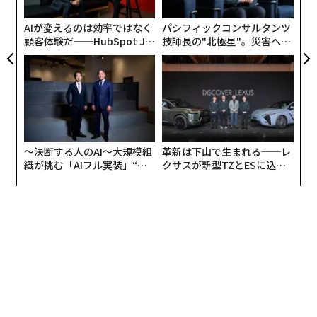
キャ
た
ることが自身のモチベーションや社会貢献につなが
R S
ア
AIが変えるのは効率ではなく
パシフィックコンサルタンツ
る」、「チームワークや協力は会社の成長に寄与す
顧客体験だ──HubSpot Ja
技師長の"北極星"。災害への
る」、「他者の役に立つことが喜びであり、社会人とし
panが語る「Grow Better」
無力感を乗り越え見つけた、
ての目標」といった意見が聞かれた。
な組織のつくり方
防災一筋20年の答え
2位以下は「達成する人」、「誠実な人」、「改革する
人」など自身のパフォーマンスに関するものが主なのに
対して、「助ける人」は他者（仲間）のことを思ってい
〜決断する人のAI〜大規模組
革新は下山で生まれる──レ
る。もちろん、2位以下の人たちも誰かの役にたちたい
織が挑む「AIフル実装」“使
クサスが新型TZとESに込め
に決まっているし、そのためには適切なパフォーマンス
う”企業から“動く”企業へ【N
た「DISCOVER」の哲学
を身につける必要があるので、あえてそれらを選んだの
TTドコモビジネス×PwC】
かもしれない。いずれにせよ、人を助けたい、誰かの役
に立ちたいという気持ちが非常に強いことがわかる。
その貴重な協調的精神を潰さない
次ページ ＞
ために