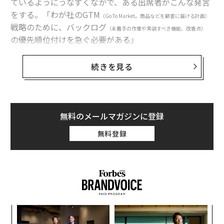
ているようにうなずくなかで、ある出席者がこんな発言
をする。「わが社のGTM
（Go To Market。商品などを顧客に届ける計画）
戦略のために、バックログ
（未着手の作業や実装すべき機能、改善点）
の優先順位付けを急ぐ必要がある」
意味がわからなくて当惑するあなたをよそに、ほかの皆
続きを見る
はうなずいている。あなたはその瞬間、リーダーシップ
指南書の中で最も頼りになるフレーズに手を伸ばす。つ
まり「その件については、後でまた検討しよう（Let’s ci
rcle back on that.）」と言うのだ。
無料のメールマガジンに登録
無料登録
これは、安全な引き延ばし戦術だ。スマートで言質を与
えず、曖昧で時間稼ぎにちょうどいい。現代では会議が
立て続けに行われ、 （よくわからない）バズワードが
飛び交う。そうした状況では経験豊富なリーダーであっ
ても、いかにも状況をうまくまとめられたかのように見
せようとして、よく使われる言い回しに手を出してしま
るか
エ
うことがある。しかし、こうした言い回しが実際に意味
、く
設オ