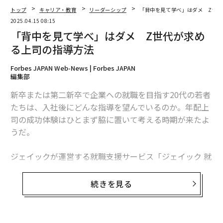
トップ
キャリア・教育
リーダーシップ
「背中を見て学べ」はダメ Z世
2025.04.15 08:15
「背中を見て学べ」はダメ Z世代が求め
る上司の指導方法
Forbes JAPAN Web-News | Forbes JAPAN
編集部
翻訳＝ガリレオ
新卒または第二新卒で企業への就職を目指す20代の若者
たちは、入社後にどんな指導を望んでいるのか。年配上
司の成功体験はひとまず脇に置いて考える時期が来たよ
2026年9月号発売中
うだ。
ジェイックが運営する就職支援サービス「ジェイック 就
最新号の購入はこちらから
職カレッジ」は、同サービスに登録している20代の求職
者145人を対象に「上司に求める指導タイプ」に関する
続きを見る
メンバーシップに登録する
調査を行った。それによると、課題の解決方法をいっし
ょに考えて具体的なアドバイスを提供する「伴走型」
と、業務の進め方や具体的な手順を細かく指導する「教