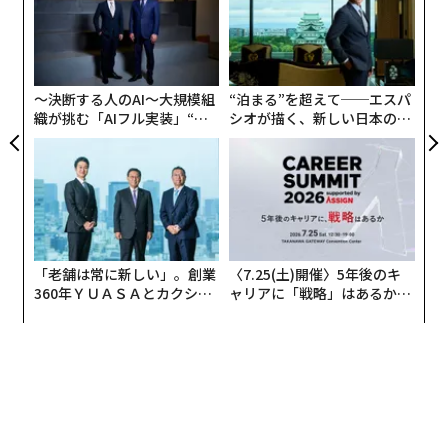
するところを、詳しく見てみることは有益だ。
が
〜
が
金
個
ェ
〜決断する人のAI〜大規模組
“泊まる”を超えて──エスパ
織が挑む「AIフル実装」“使
シオが描く、新しい日本のラ
う”企業から“動く”企業へ【N
グジュアリー（前編）
TTドコモビジネス×PwC】
「老舗は常に新しい」。創業
〈7.25(土)開催〉5年後のキ
360年ＹＵＡＳＡとカクシン
ャリアに「戦略」はあるか。
CEO田尻望が語る、AIを超え
トップエグゼクティブのキャ
る人の価値
リアに触れる1日│CAREER S
UMMIT 2026