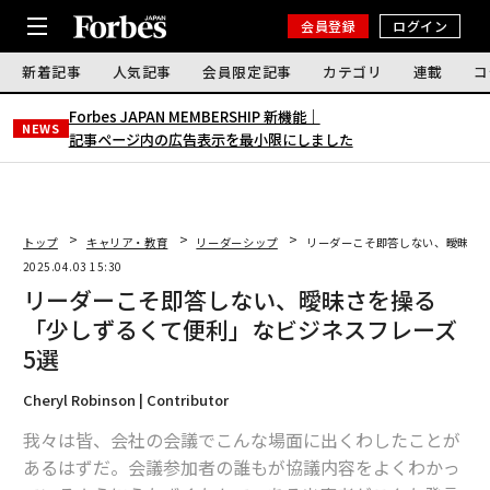
会員登録
ログイン
新着記事
人気記事
会員限定記事
カテゴリ
連載
コ
Forbes JAPAN MEMBERSHIP 新機能｜
NEWS
記事ページ内の広告表示を最小限にしました
トップ
キャリア・教育
リーダーシップ
リーダーこそ即答しない、曖昧さ
2025.04.03 15:30
リーダーこそ即答しない、曖昧さを操る
「少しずるくて便利」なビジネスフレーズ
5選
Cheryl Robinson | Contributor
我々は皆、会社の会議でこんな場面に出くわしたことが
あるはずだ。会議参加者の誰もが協議内容をよくわかっ