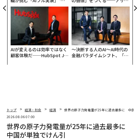
織が挑む「AIフル実装」“使
の価値」をつくる──アサイ
う”企業から“動く”企業へ【N
ンの長期伴走型支援とは
TTドコモビジネス×PwC】
AIが変えるのは効率ではなく
〜決断する人のAI〜AI時代の
顧客体験だ──HubSpot Ja
金融パラダイムシフト、「超
panが語る「Grow Better」
個別化」の核心 【MUFG×ウ
な組織のつくり方
ェルスナビ×PwC】
トップ
経済・社会
経済
世界の原子力発電量が25年に過去最多に 中国が
2026.08.06 07:00
世界の原子力発電量が25年に過去最多に
中国が単独でけん引