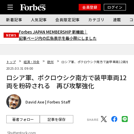
会員登録
ログイン
新着記事
人気記事
会員限定記事
カテゴリ
連載
コ
Forbes JAPAN MEMBERSHIP 新機能｜
NEWS
記事ページ内の広告表示を最小限にしました
トップ
経済・社会
欧州
ロシア軍、ポクロウシク南方で装甲車両12両を粉
2025.03.31 09:00
ロシア軍、ポクロウシク南方で装甲車両12
両を粉砕される 再び攻撃強化
David Axe | Forbes Staff
著者フォロー
記事を保存
Shutterstock.com