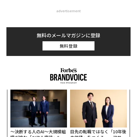
advertisement
無料のメールマガジンに登録
無料登録
ナ併
な
k」
術
ック
た
内
由
ア
グ
実
全
〜決断する人のAI〜大規模組
目先の転職ではなく「10年後