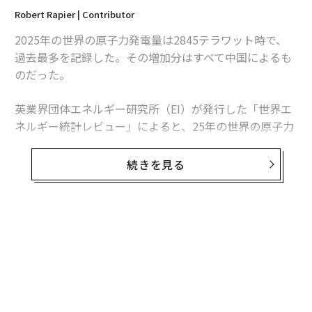
Robert Rapier | Contributor
2025年の世界の原子力発電量は2845テラワット時で、
過去最多を記録した。その増加分はすべて中国によるも
のだった。
英業界団体エネルギー研究所（EI）が発行した「世界エ
ネルギー統計レビュー」によると、25年の世界の原子力
発電量は前年比1.3％、30テラワット時増加した。中国
の増加分は34テラワット時を超えたため、同国を除け
続きを見る
ば、世界の原子力発電量は減少したことになる。
この数字は「世界的な原子力ルネッサンス」という大ま
かな主張より、業界の実情をより的確に捉えている。原
子力発電量は増加しているものの、拡大は特定の国に集
中している。米国は引き続き世界最多の原子力発電所を
稼働させているが、中国は急速にその差を縮めている。
日本は徐々に回復しているが、欧州諸国の多くは10年前