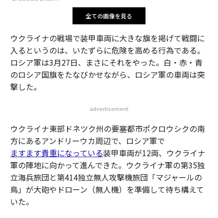
全ての画像を見る
ウクライナの戦場で装甲車両に大きな旗を掲げて戦闘に
入るというのは、いたずらに危険を高める行為である。
ロシア軍は3月27日、まさにそれをやった。白・赤・青
のロシア国旗をたなびかせながら、ロシア軍の車両は突
撃した。
advertisement
ウクライナ東部ドネツク州の要塞都市ポクロウシクの南
方にあるアンドリーウカ周辺で、ロシア軍で
ますます貴重になっている
装甲車両が12両、ウクライナ
軍の陣地に向かって進んできた。ウクライナ軍の第35独
立海兵旅団と第414独立無人攻撃機旅団「マジャールの
鳥」が大砲やドローン（無人機）を準備して待ち構えて
いた。