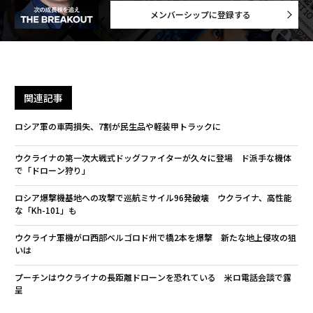
メンバーシップに登録する
関連記事
ロシア軍の車両損失、7割が民生品や軽装甲トラックに
ウクライナの第一次大戦式ドッグファイターが久々に登場 ド派手な機体
で「ドローン狩り」
ロシア爆撃機基地への攻撃で巡航ミサイル96発破壊 ウクライナ、高性能
な「Kh-101」も
ウクライナ軍機がロ西部ベルゴロド州で橋2本を爆撃 新たな地上侵攻の狙
いは
プーチンはウクライナの長距離ドローンを恐れている 米ロ電話会談で露
呈