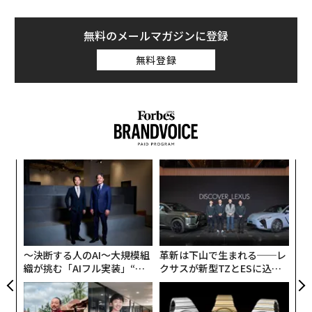
無料のメールマガジンに登録
無料登録
キ
「
か。
3
キャ
C
“
R S
る
シ
グ
〜決断する人のAI〜大規模組
革新は下山で生まれる──レ
織が挑む「AIフル実装」“使
クサスが新型TZとESに込め
う”企業から“動く”企業へ【N
た「DISCOVER」の哲学
TTドコモビジネス×PwC】