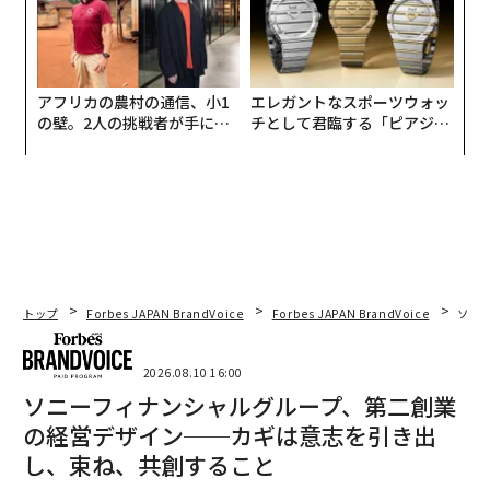
アフリカの農村の通信、小1
エレガントなスポーツウォッ
の壁。2人の挑戦者が手にし
チとして君臨する「ピアジ
た「次なる武器」
ェ」ポロの魅力
トップ
Forbes JAPAN BrandVoice
Forbes JAPAN BrandVoice
ソニ
2026.08.10 16:00
ソニーフィナンシャルグループ、第二創業
の経営デザイン──カギは意志を引き出
し、束ね、共創すること