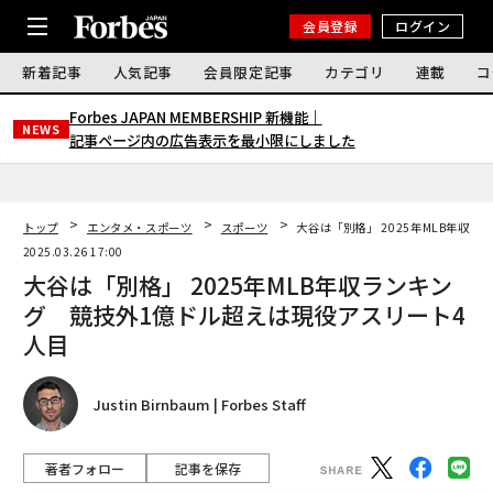
会員登録
ログイン
新着記事
人気記事
会員限定記事
カテゴリ
連載
コ
Forbes JAPAN MEMBERSHIP 新機能｜
NEWS
記事ページ内の広告表示を最小限にしました
トップ
エンタメ・スポーツ
スポーツ
大谷は「別格」 2025年MLB年収
2025.03.26 17:00
大谷は「別格」 2025年MLB年収ランキン
グ 競技外1億ドル超えは現役アスリート4
人目
Justin Birnbaum | Forbes Staff
著者フォロー
記事を保存