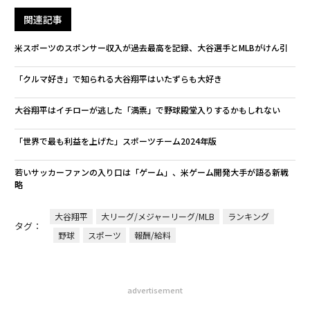
関連記事
米スポーツのスポンサー収入が過去最高を記録、大谷選手とMLBがけん引
「クルマ好き」で知られる大谷翔平はいたずらも大好き
大谷翔平はイチローが逃した「満票」で野球殿堂入りするかもしれない
「世界で最も利益を上げた」スポーツチーム2024年版
若いサッカーファンの入り口は「ゲーム」、米ゲーム開発大手が語る新戦
略
大谷翔平
大リーグ/メジャーリーグ/MLB
ランキング
タグ：
野球
スポーツ
報酬/給料
advertisement