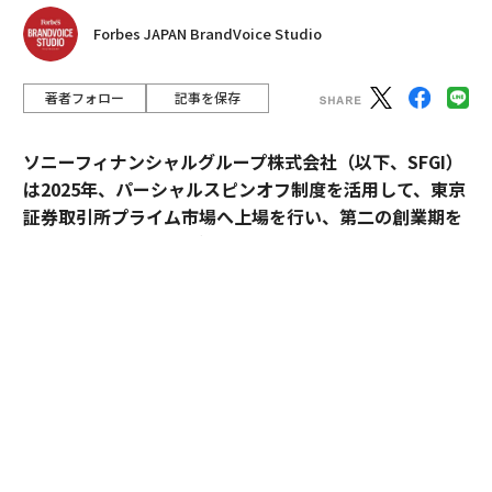
Forbes JAPAN BrandVoice Studio
著者フォロー
記事を保存
ソニーフィナンシャルグループ株式会社（以下、SFGI）
は2025年、パーシャルスピンオフ制度を活用して、東京
証券取引所プライム市場へ上場を行い、第二の創業期を
迎えた。2023年からグループ全体の新企業理念体系に携
わるなど、経営に伴走してきたのがdentsu Japan（国
内電通グループ）だ。
新企業理念体系は、一般的なMVV
の形にとらわれず、V
※
ision（ビジョン/ありたい姿）、Values（バリューズ/価
値観）、Foundation（ファウンデーション/事業におけ
る礎）という形で言語化され、ソニーフィナンシャルグ
ループ（以下、ソニーFG）の価値観を改めて内外に浸透
させつつある。