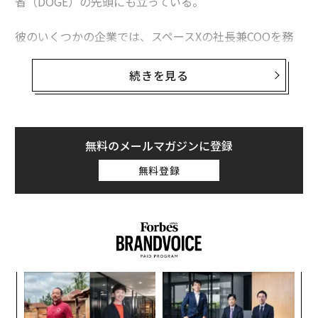
省（DOGE）の先頭にも立っている。
彼のいくつかの企業では、スペースXの社長兼COOを務
めるグウィン・ショットウェルのような、忠実で有能な
副官が日々の運営を担っている。しかし、時価総額が77
続きを見る
00億ドル（約115兆円）を超える電気自動車（EV）メー
カーのテスラには、マスクの副官が存在しない。
テスラが米証券取引委員会（SEC）に提出したリスク開
無料のメールマガジンに登録
示書類には、次のように記されている。「当社は、当社
無料登録
のテクノキングでCEOであるイーロン・マスクの業務に
大きく依存している。マスクはテスラに相当な時間を割
き、当社の経営に極めて積極的に関与しているが、テス
ラに全面的な時間と注意を払っているわけではない」
キ
パ
か。
技
キャ
無
な