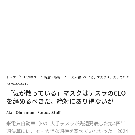
編集＝上田裕資
2026年9月号発売中
最新号の購入はこちらから
メンバーシップに登録する
トップ
ビジネス
経営・戦略
「気が散っている」マスクはテスラのCEOを
2025.02.03 12:00
「気が散っている」マスクはテスラのCEO
を辞めるべきだ、絶対にあり得ないが
Alan Ohnsman | Forbes Staff
関連記事
米電気自動車（EV）大手テスラが先週発表した第4四半
マスクのDOGE傾倒で「テスラに危機が生じている」 経営に専念するよう
期決算には、誰も大きな期待を寄せていなかった。2024
アナリストが警告