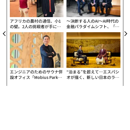
R S
防
術
た
ア
アフリカの農村の通信、小1
〜決断する人のAI〜AI時代の
の壁。2人の挑戦者が手にし
金融パラダイムシフト、「超
た「次なる武器」
個別化」の核心 【MUFG×ウ
ェルスナビ×PwC】
エンジニアのためのサウナ併
“泊まる”を超えて─エスパシ
設オフィス「Mobius Park」
オが描く、新しい日本のラグ
がオープン──タマディック
ジュアリー（中編）
が健康経営を徹底する理由