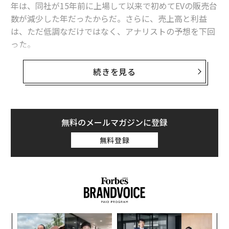
年は、同社が15年前に上場して以来で初めてEVの販売台
米パンクバンドのXが停止、公演中に「トランプ支持者」を批判
数が減少した年だったからだ。さらに、売上高と利益
は、ただ低調なだけではなく、アナリストの予想を下回
テスラ株はもはやイーロン・マスクの「最大の資産」ではなくなった
った。
テスラが車載カメラのデータで「完全自動運転」を実現できない理由
それでも、テスラの1月30日の決算説明会では、イーロ
続きを見る
ン・マスクが「現実歪曲フィールド」を全開にして、自
全米のテスラ販売店で「放火や銃撃」多発、当局は「徹底抗戦」の構え
動運転タクシーやヒューマノイドロボット、さらにはま
だ実証されていない人工知能（AI）の実力について語っ
イーロン・マスク
SpaceX/スペースX
たことで株価を上昇させた。
無料のメールマガジンに登録
タグ：
現代自動車/ヒョンデ
Tesla/テスラ
BYD
Neuralink
CEO
Waymo/ウェイモ
政府効率化省/DOGE
無料登録
テスラの株価は、決算発表の当日に3％上昇し、翌日も
さらに1％上昇した。投資家は、同社の四半期の純利益
の23億ドル（約3580億円）の半分以上が、ビットコイン
advertisement
の価格の上昇による6億ドル（約930億円）のリターン
と、他社へのカーボンクレジット販売による6億9200万
ドル（約1080億円）の収益によるものであることを気に
キ
パ
留めなかった（前者は極めてボラティリティが高く、後