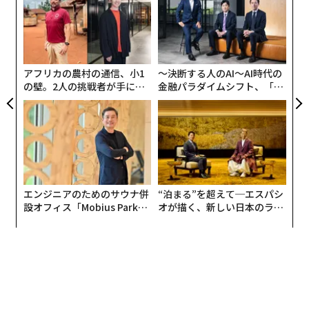
か。
技
者はトランプ大統領が、排気ガス規制を撤回すれば急減
キャ
無
な
する可能性が高い）。また、最も注目される自動車販売
R S
防
術
の粗利益率が引き続き低下している点も気にしなかっ
た
た。
ア
アフリカの農村の通信、小1
〜決断する人のAI〜AI時代の
の壁。2人の挑戦者が手にし
金融パラダイムシフト、「超
た「次なる武器」
個別化」の核心 【MUFG×ウ
ェルスナビ×PwC】
エンジニアのためのサウナ併
“泊まる”を超えて─エスパシ
設オフィス「Mobius Park」
オが描く、新しい日本のラグ
がオープン──タマディック
ジュアリー（中編）
が健康経営を徹底する理由