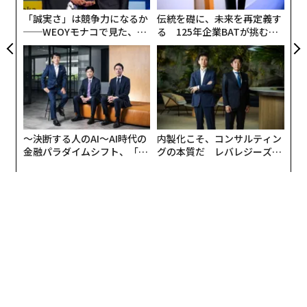
advertisement
T
いた人は、職業情報が得られた死者約900万人のうち、
「誠実さ」は競争力になるか
伝統を礎に、未来を再定義す
約3.9％（34万8000人余り）に上った。死亡時の年齢な
──WEOYモナコで見た、く
る 125年企業BATが挑むス
どの社会人口統計学的要因を調整した後のアルツハイマ
ら寿司の経営哲学
モークレスな未来
ー病の一般死亡率は、1.69％だった。
〜決断する人のAI〜AI時代の
内製化こそ、コンサルティン
金融パラダイムシフト、「超
グの本質だ レバレジーズが
個別化」の核心 【MUFG×ウ
実践する、次世代ファームの
ェルスナビ×PwC】
全貌