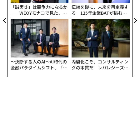
T
る手法を適用して背景因子の影響を調整すると、確率は
「誠実さ」は競争力になるか
伝統を礎に、未来を再定義す
88％に増加した。
──WEOYモナコで見た、く
る 125年企業BATが挑むス
ら寿司の経営哲学
モークレスな未来
〜決断する人のAI〜AI時代の
内製化こそ、コンサルティン
金融パラダイムシフト、「超
グの本質だ レバレジーズが
個別化」の核心 【MUFG×ウ
実践する、次世代ファームの
ェルスナビ×PwC】
全貌