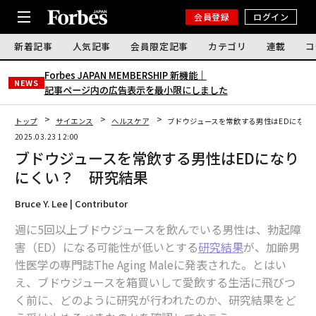
会員登録
ログイン
新着記事
人気記事
会員限定記事
カテゴリ
連載
コ
Forbes JAPAN MEMBERSHIP 新機能｜
NEWS
記事ページ内の広告表示を最小限にしました
トップ
サイエンス
ヘルスケア
ブドウジュースを常飲する男性はEDになり
2025.03.23 12:00
ブドウジュースを常飲する男性はEDになり
にくい？ 研究結果
Bruce Y. Lee | Contributor
週に5回以上ブドウジュースを飲んでいる男性は、勃起障
害（ED）になる可能性が低いとする
研究結果
が、加齢男
性医学の専門誌The Aging Maleに発表された。とはい
え、ブドウジュースを箱買いして愛飲する生活に飛びつ
く前に、どのように研究が行われたのか、研究結果をど