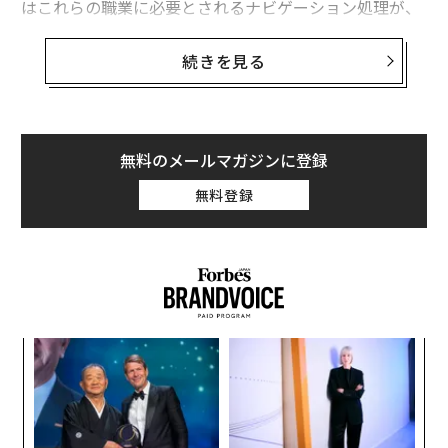
はこれらの職業に必要とされるナビゲーション処理が、
病気の発症に関与する脳の部位に神経学的変化を引き起
こしているのではないかとみている。
続きを見る
関連記事
しかし、転職を検討する前に、研究チームがこの所見を
裏付ける根拠を提示していない点に注意が必要だ。アル
「タクシー運転手はアルツハイマー病リスクが低い」は本当か 米研究結
果
ツハイマー病のリスクを低減するなら、もっと信頼性の
無料のメールマガジンに登録
高い方法があると指摘する専門家もいる。
「海辺で休暇を過ごすと肌の調子が良い」 科学的にも根拠が
無料登録
アルツハイマー病の職業別死亡率
「たばこを1本吸うごとに寿命が20分縮まる」可能性 英研究
米国の研究チームは、2020年1月1日～2022年12月31日
生物学者が解説 100歳以上生きる人の「奇妙」な習慣、健康法と共通点
に発行された死亡証明書の記録を調査し、年齢、人種、
性別、教育レベルなどの社会人口統計学的因子を調整し
8割の日本人が「なんとなく不調」な時代を生きる方法
た上で、死因と主に従事していた職業について分析。ア
創に
“
ルツハイマー病が死因とされた人の割合を職業別に評価
 JA
オ
タグ：
ヘルスケア
研究/研究結果
健康
した。
ジ
〜
織
死亡証明書の死因の欄にアルツハイマー病と記載されて
う