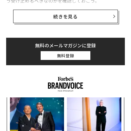
う受け止めるべきなのかを確認しておこう。
研究手法
続きを見る
この研究は、蓄積された研究医療データの分析から関連
性を明らかにしようと試みたものだ。中国・天津医科大
学総医院（総合病院）の研究チームは、全米健康栄養調
無料のメールマガジンに登録
査（NHANES）の2003～04年のデータを分析した。対象
のデータセットには、たまたま男性の勃起機能と各種飲
無料登録
料の摂取頻度に関する質問が含まれていた。EDに関する
質問に回答しなかった2695人と、飲料の摂取に関する質
問に完全には回答しなかった743人を除外し、20歳以上
の男性1532人（平均年齢47.2歳）を研究サンプルとし
た。サンプル中510人がEDと診断されていた。
創に
“
単変量と多変量のロジスティック回帰分析を用いてEDと
 JA
オ
ジ
飲料摂取との関連性を調べたところ、週に5回以上ブド
〜
ウジュースを飲んでいた人は、EDと診断された確率が7
織
う
9％低かった。傾向スコアマッチング（PSM）と呼ばれ