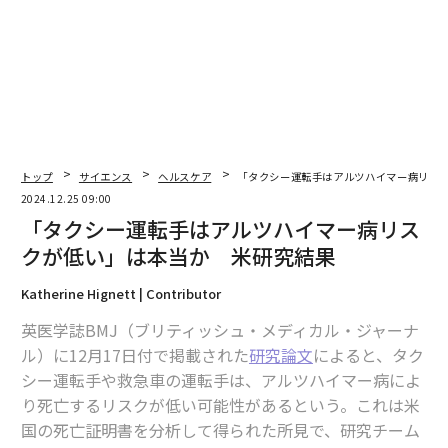
トップ
サイエンス
ヘルスケア
「タクシー運転手はアルツハイマー病リス
2024.12.25 09:00
翻訳・編集＝荻原藤緒
「タクシー運転手はアルツハイマー病リス
クが低い」は本当か 米研究結果
2026年9月号発売中
Katherine Hignett | Contributor
英医学誌BMJ（ブリティッシュ・メディカル・ジャーナ
ル）に12月17日付で掲載された
研究論文
によると、タク
最新号の購入はこちらから
シー運転手や救急車の運転手は、アルツハイマー病によ
り死亡するリスクが低い可能性があるという。これは米
メンバーシップに登録する
国の死亡証明書を分析して得られた所見で、研究チーム