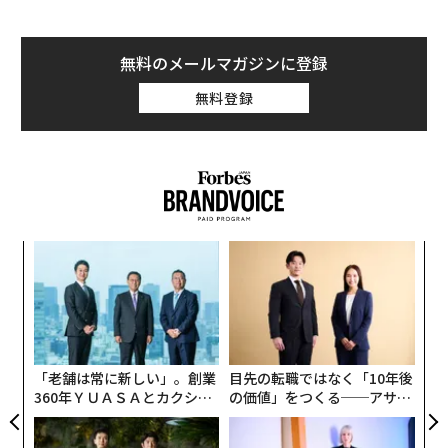
無料のメールマガジンに登録
無料登録
ア
の
た
〜
織
う
T
「老舗は常に新しい」。創業
目先の転職ではなく「10年後
360年ＹＵＡＳＡとカクシン
の価値」をつくる──アサイ
CEO田尻望が語る、AIを超え
ンの長期伴走型支援とは
る人の価値