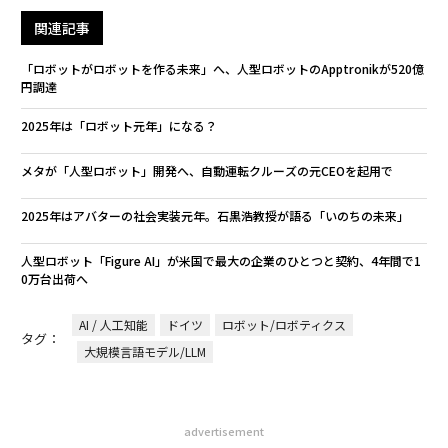
関連記事
「ロボットがロボットを作る未来」へ、人型ロボットのApptronikが520億
円調達
2025年は「ロボット元年」になる？
メタが「人型ロボット」開発へ、自動運転クルーズの元CEOを起用で
2025年はアバターの社会実装元年。石黒浩教授が語る「いのちの未来」
人型ロボット「Figure AI」が米国で最大の企業のひとつと契約、4年間で1
0万台出荷へ
AI / 人工知能
ドイツ
ロボット/ロボティクス
タグ：
大規模言語モデル/LLM
advertisement