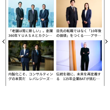
内製化こそ、コンサルティン
伝統を礎に、未来を再定義す
グの本質だ レバレジーズが
る 125年企業BATが挑むス
実践する、次世代ファームの
モークレスな未来
全貌
編集＝上田裕資
2026年9月号発売中
最新号の購入はこちらから