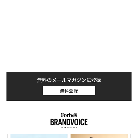
無料のメールマガジンに登録
それとは対照的に、ジェイビルは25ヵ国に100以上の拠
無料登録
点を構え、従業員数は14万人に達し、昨年の売上高は30
0億ドル（約4兆4400億円）近くに達していた。両社の提
携がうまくいけば、ジェイビルは、アプトロニックの人
型ロボットの製造を大幅に加速させることができる。
ア
の
た
〜
織
う
T
「老舗は常に新しい」。創業
目先の転職ではなく「10年後
360年ＹＵＡＳＡとカクシン
の価値」をつくる──アサイ
CEO田尻望が語る、AIを超え
ンの長期伴走型支援とは
る人の価値