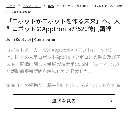
トップ
テクノロジー
製品
「ロボットがロボットを作る未来」へ、人型ロボット
2025.03.08 08:00
「ロボットがロボットを作る未来」へ、人
型ロボットのApptronikが520億円調達
John Koetsier | Contributor
ロボットメーカーの米Apptronik（アプトロニック）
は、同社の人型ロボットApollo（アポロ）の製造及びテ
スト、配備に関して受託製造大手のJabil（ジェイビル）
と戦略的提携契約を締結したと発表した。
筆者はこの提携が、将来的にロボットがロボットを製造
することにつながる重要な動きだと考えている。アプト
ロニックは、2月13日にグーグルを含む投資家から3億50
続きを見る
00万ドル（約520億円）を調達したと発表したばかりだ
が、同社の従業員数は150人程度に過ぎず、海外拠点も
まだ少ない。