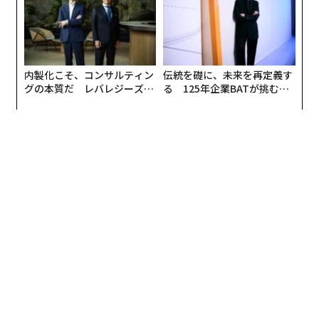
内製化こそ、コンサルティン
伝統を礎に、未来を再定義す
グの本質だ レバレジーズが
る 125年企業BATが挑むス
実践する、次世代ファームの
モークレスな未来
全貌