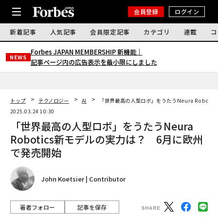
会員登録
ログイン
新着記事
人気記事
会員限定記事
カテゴリ
連載
コ
Forbes JAPAN MEMBERSHIP 新機能｜
NEWS
記事ページ内の広告表示を最小限にしました
トップ
テクノロジー
AI
「世界最高の人型ロボ」をうたうNeura Robot
2025.03.24 10:30
「世界最高の人型ロボ」をうたうNeura
Robotics新モデルの実力は？ 6月に欧州
で発売開始
John Koetsier | Contributor
著者フォロー
記事を保存