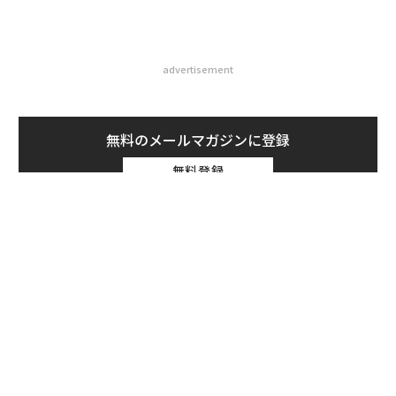
advertisement
無料のメールマガジンに登録
無料登録
義す
A
むス
顧客
pa
ソ
な
プ
─