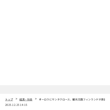
トップ
経済・社会
オーロラにサンタクロース、観光立国フィンランドが直面す
2025.12.25 14:15