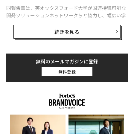
同報告書は、英オックスフォード大学が国連持続可能な
開発ソリューションネットワークらと協力し、幅広い学
問分野の観点から世界140カ国以上の統計を分析したも
の。
続きを見る
各国の国民の幸福度を格付けした
ランキング
では、北欧
諸国が例年通り上位を独占した。1位のフィンランドに
次いで2位に選ばれたのはデンマークで、アイスランド、
無料のメールマガジンに登録
スウェーデン、オランダがそれに続いた。
無料登録
義す
〜
むス
金
個
な