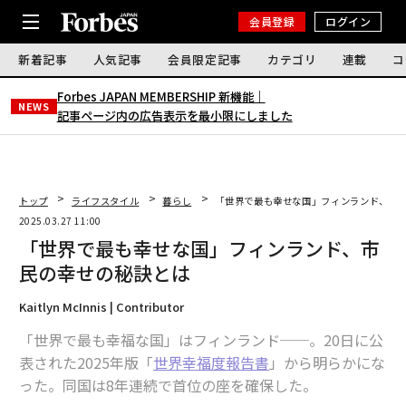
会員登録
ログイン
新着記事
人気記事
会員限定記事
カテゴリ
連載
コ
Forbes JAPAN MEMBERSHIP 新機能｜
NEWS
記事ページ内の広告表示を最小限にしました
トップ
ライフスタイル
暮らし
「世界で最も幸せな国」フィンランド、市
2025.03.27 11:00
「世界で最も幸せな国」フィンランド、市
民の幸せの秘訣とは
Kaitlyn McInnis | Contributor
「世界で最も幸福な国」はフィンランド──。20日に公
表された2025年版「
世界幸福度報告書
」から明らかにな
った。同国は8年連続で首位の座を確保した。