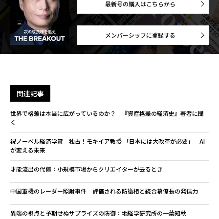
最新号の購入はこちらから
メンバーシップに登録する
関連記事
世界で格差は本当に広がっているのか？ 『資産格差の経済史』著者に聞
く
祝ノーベル経済学賞 独占！モキイア教授 「日本には大改革が必要」 AI
が変える未来
才能流出の代償：小規模市場からクリエイターが去るとき
中国軍機のレーダー照射事件 評価される防衛相と統合幕僚長の発信力
異端の視点と予期せぬサプライズの防御：地経学研究所の一葉知秋