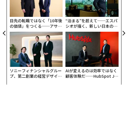
ェ
術
た
ア
目先の転職ではなく「10年後
“泊まる”を超えて──エスパ
の価値」をつくる──アサイ
シオが描く、新しい日本のラ
ンの長期伴走型支援とは
グジュアリー（前編）
ソニーフィナンシャルグルー
AIが変えるのは効率ではなく
プ、第二創業の経営デザイン
顧客体験だ──HubSpot Ja
──カギは意志を引き出し、
panが語る「Grow Better」
束ね、共創すること
な組織のつくり方
翻訳・編集＝安藤清香