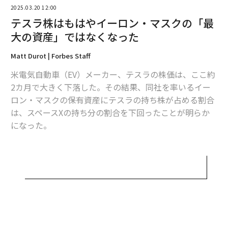
2025.03.20 12:00
テスラ株はもはやイーロン・マスクの「最
大の資産」ではなくなった
編集＝上田裕資
Matt Durot | Forbes Staff
米電気自動車（EV）メーカー、テスラの株価は、ここ約
2026年9月号発売中
2カ月で大きく下落した。その結果、同社を率いるイー
ロン・マスクの保有資産にテスラの持ち株が占める割合
最新号の購入はこちらから
は、スペースXの持ち分の割合を下回ったことが明らか
になった。
メンバーシップに登録する
マスクはスペースX株の42％を保有しているが、フォー
ブスは、その価値が1470億ドル（約22兆円）だと試算し
ている。これに対し、彼が保有するテスラの株式とスト
ックオプションの合計額は、3月17日の市場の終値ベー
スで1270億ドル（約19兆円）と推定できる。
関連記事
全米のテスラ販売店で「放火や銃撃」多発、当局は「徹底抗戦」の構え
前回、マスクのスペースX持ち分の価値がテスラ株を上