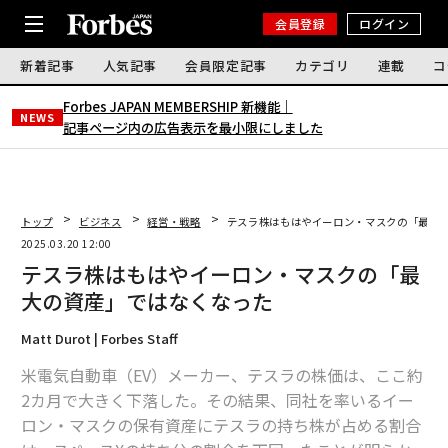
会員登録
ログイン
新着記事
人気記事
会員限定記事
カテゴリ
連載
コ
Forbes JAPAN MEMBERSHIP 新機能｜
NEWS
記事ページ内の広告表示を最小限にしました
トップ
ビジネス
経営・戦略
テスラ株はもはやイーロン・マスクの「最大
2025.03.20 12:00
テスラ株はもはやイーロン・マスクの「最
大の資産」ではなくなった
Matt Durot | Forbes Staff
米電気自動車（EV）メーカー、テスラの株価は、ここ約
2カ月で大きく下落した。その結果、同社を率いるイー
ロン・マスクの保有資産にテスラの持ち株が占める割合