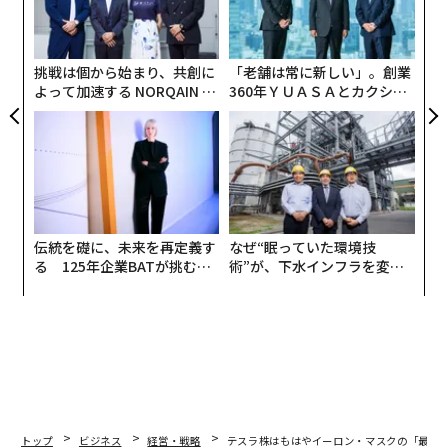
日
ャ
ト
リア
挑戦は個から始まり、共創に
「老舗は常に新しい」。創業
UM
よって加速する NORQAIN JA
360年ＹＵＡＳＡとカクシン
PAN 特別座談会
CEO田尻望が語る、AIを超え
る人の価値
伝統を礎に、未来を再定義す
なぜ“眠っていた環境技
る 125年企業BATが挑むス
術”が、下水インフラを変え
モークレスな未来
たのか──産総研×月島JFE
アクアソリューションの10年
トップ
ビジネス
経営・戦略
テスラ株はもはやイーロン・マスクの「最大