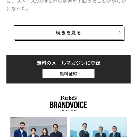
は、スペースXの持ち分の割合を下回ったことが明らか
になった。
マスクはスペースX株の42％を保有しているが、フォー
ブスは、その価値が1470億ドル（約22兆円）だと試算し
続きを見る
ている。これに対し、彼が保有するテスラの株式とスト
ックオプションの合計額は、3月17日の市場の終値ベー
スで1270億ドル（約19兆円）と推定できる。
無料のメールマガジンに登録
前回、マスクのスペースX持ち分の価値がテスラ株を上
無料登録
回ったのは、今から6年前の2019年のことで、その当時
のマスクの保有資産は約200億ドル（約3兆円）だった。
その後の数年で世界で最も裕福な人物となったマスクの
現在の保有資産は、3290億ドル（約49兆円）に達してい
る。
「
左右
T
〈7