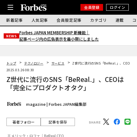
会員登録
ログイン
新着記事
人気記事
会員限定記事
カテゴリ
連載
コ
Forbes JAPAN MEMBERSHIP 新機能｜
NEWS
記事ページ内の広告表示を最小限にしました
トップ
テクノロジー
サービス
Z世代に流行のSNS「BeReal.」、CEO
2025.03.26 08:30
Z世代に流行のSNS「BeReal.」、CEOは
「完全にプロダクトオタク」
magazine | Forbes JAPAN編集部
著者フォロー
記事を保存
エメリック・ロフェ｜BeReal CEO