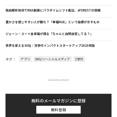
独自解析技術でRNA創薬にパラダイムシフト創出、xFORESTの挑戦
豊かさを感じやすい人が勝ち？「幸福ROE」という指標が示すもの
ジェーン・スー×金承福が語る「ちゃんと自問自答してる？」
世界を変える30社：次世代インパクトスタートアップ2025年版
タグ：
アプリ
SNS/ソーシャルメディア
Z世代
advertisement
無料のメールマガジンに登録
無料登録