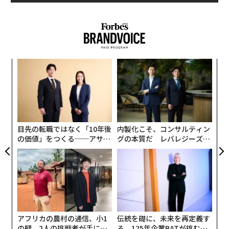
〈7
ャ
ト
革
リア
ク
UM
た「
目先の転職ではなく「10年後
内製化こそ、コンサルティン
の価値」をつくる──アサイ
グの本質だ レバレジーズが
ンの長期伴走型支援とは
実践する、次世代ファームの
全貌
アフリカの農村の通信、小1
伝統を礎に、未来を再定義す
の壁。2人の挑戦者が手にし
る 125年企業BATが挑むス