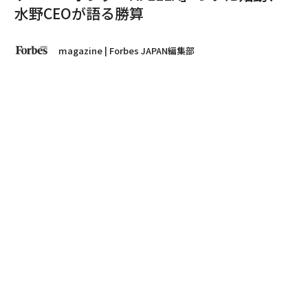
水野CEOが語る勝算
magazine | Forbes JAPAN編集部
著者フォロー
記事を保存
水野泰秀｜ソニー・ホンダモビリティ代表取締役会長 兼CEO
Forbes JAPAN 2025年5月号
は「新・ヒットの研究」特
集。世の中で今、注目されている商品には、最先端のエ
ッセンスが詰まっている。爆発的ヒット作の徹底分析
と、次に来る消費トレンドの予測を通じて、これからの
ヒットの法則を探った。
advertisement
スピードのソニー、品質のホンダ、ものづくりのトレー
ドオフは今、価値創造に変化した。「まだまだ魅力は伝