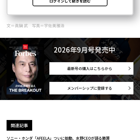
文＝眞鍋 武 写真＝宇佐美雅浩
2026年9月号発売中
最新号の購入はこちらから
メンバーシップに登録する
関連記事
ソニー・ホンダ「AFEELA」ついに始動、水野CEOが語る勝算