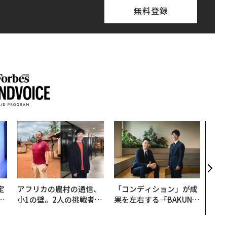
無料登録
挑戦
創に
QAI
定
アフリカの農村の通信、
「コンディション」が成
T
小1の壁。2人の挑戦者が
果を左右する――「BAKUN
未
手にした「次なる武器」
E」のTENTIALが支える
「挑戦者の明日」