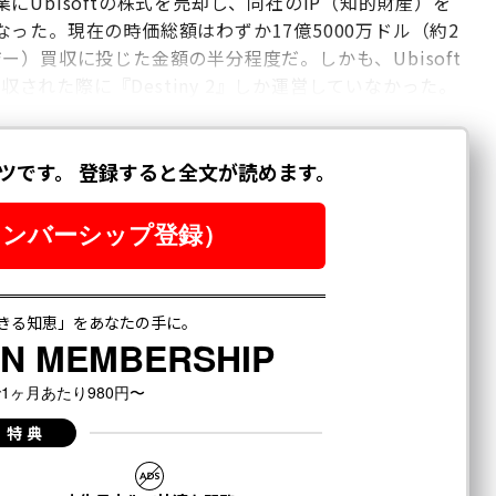
Ubisoftの株式を売却し、同社のIP（知的財産）を
った。現在の時価総額はわずか17億5000万ドル（約2
ンジー）買収に投じた金額の半分程度だ。しかも、Ubisoft
収された際に『Destiny 2』しか運営していなかった。