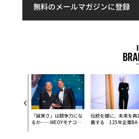
無料のメールマガジンに登録
「誠実さ」は競争力にな
伝統を礎に、未来を再
るか──WEOYモナコで
義する 125年企業BA
見た、くら寿司の経営哲
が挑むスモークレスな
学
来