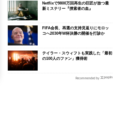
Netflixで9800万回再生の巨匠が放つ最
新ミステリー『捜索者の血』
FIFA会長、再選の支持見返りにモロッ
コへ2030年W杯決勝の開催を打診か
テイラー・スウィフトも実践した「最初
の100人のファン」獲得術
Recommended by