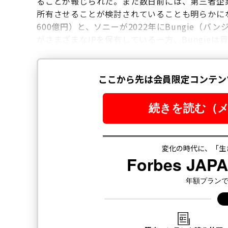
ることが報じられた。また数日前には、第三者企業に
所有させることが検討されていることも明らかにな
600億円）と、ソニーが2022年にBungie（バ
がさまざまなIPを保有している一方、Bungieは買