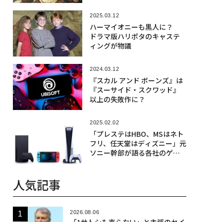
え
2025.03.12
ハーマイオニーも黒人に？
ドラマ版ハリポタのキャステ
ィングが物議
2024.03.12
『スカル アンド ボーンズ』は
『スーサイド・スクワッド』
以上の失敗作に？
2025.02.02
「プレステはHBO、MSはネト
フリ、任天堂はディズニー」元
ソニー幹部が語る各社のゲー
ム機戦略
人気記事
2026.08.06
「1サトシも売らない」と主張のセイ