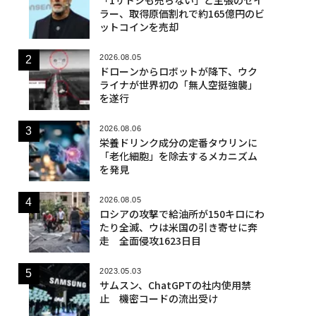
ラー、取得原価割れで約165億円のビ
ットコインを売却
2026.08.05
ドローンからロボットが降下、ウク
ライナが世界初の「無人空挺強襲」
を遂行
2026.08.06
栄養ドリンク成分の定番タウリンに
「老化細胞」を除去するメカニズム
を発見
2026.08.05
ロシアの攻撃で給油所が150キロにわ
たり全滅、ウは米国の引き寄せに奔
走 全面侵攻1623日目
2023.05.03
サムスン、ChatGPTの社内使用禁
止 機密コードの流出受け