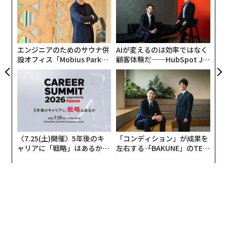
た
興味深いことに、「従業員エンゲージメント」という用
小1
“
ア
語は、1990年に学術誌に発表されたウィリアム・カーン
にし
シ
グ
の研究にさかのぼることが多い。カーンによるエンゲー
ジメントの
定義
は、「組織メンバーが自らを仕事の役割
エンジニアのためのサウナ併
AIが変えるのは効率ではなく
に結びつけること。エンゲージメントとは、役割遂行の
設オフィス「Mobius Park」
顧客体験だ──HubSpot Ja
がオープン──タマディック
panが語る「Grow Better」
中で身体的、認知的、感情的に自分自身を発揮し、表現
が健康経営を徹底する理由
な組織のつくり方
することである」というものだった。
2012年のタワーズワトソンのレポートは、それを「もう
一歩踏み込む意欲と能力」と
定義
した。ギャラップは
「従業員が仕事や職場に対して感じる関与と熱意」と
〈7.25(土)開催〉5年後のキ
「コンディション」が成果を
説明
している。
ャリアに「戦略」はあるか。
左右する――「BAKUNE」のTEN
トップエグゼクティブのキャ
TIALが支える「挑戦者の明
リアに触れる1日│CAREER S
日」
マクラウド＆クラークは、従業員エンゲージメントとは
UMMIT 2026
「従業員が組織の目標や価値観にコミットし、組織の成
功に貢献する意欲を持ち、同時に自分自身の幸福感を高
めることができるように設計された職場のアプローチ」
親の仕事が影響する「経営者」の
だと
述べている
。