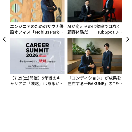
た
小1
“
ア
にし
シ
グ
エンジニアのためのサウナ併
AIが変えるのは効率ではなく
設オフィス「Mobius Park」
顧客体験だ──HubSpot Ja
がオープン──タマディック
panが語る「Grow Better」
が健康経営を徹底する理由
な組織のつくり方
〈7.25(土)開催〉5年後のキ
「コンディション」が成果を
ャリアに「戦略」はあるか。
左右する――「BAKUNE」のTEN
トップエグゼクティブのキャ
TIALが支える「挑戦者の明
リアに触れる1日│CAREER S
日」
UMMIT 2026