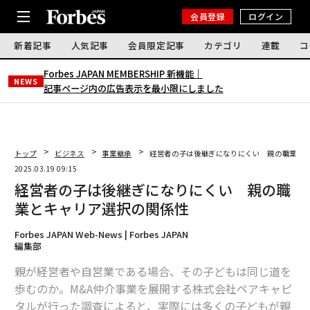
会員登録
ログイン
新着記事
人気記事
会員限定記事
カテゴリ
連載
コ
Forbes JAPAN MEMBERSHIP 新機能｜
NEWS
記事ページ内の広告表示を最小限にしました
トップ
ビジネス
事業継承
経営者の子は後継ぎになりにくい 親の職業と
2025.03.19 09:15
経営者の子は後継ぎになりにくい 親の職
業とキャリア選択の関係性
Forbes JAPAN Web-News | Forbes JAPAN
編集部
親が経営者や自営業である場合、その子どもは同じ道を
歩むのか。M&A仲介事業を展開する株式会社ペアキャピ
タルが行った調査によると、実際には多くの子どもが親