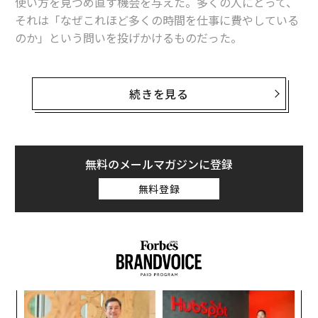
使い方を見つめ直す機会を与えた。多くの人にとって、
それは「なぜこれほど多くの時間を仕事に費やしている
のか」という問いを投げかけるものだった。
仕事をアイデンティティの一部と捉える人もいれば、目
的達成の手段と考える人もいる。しかしリーダーや多く
続きを見る
の組織は、従業員に仕事を深く大切に思ってもらいたい
と考える。期待以上の働きをし、全力を尽くすことで、
また、子どもの頃から親と同じ職業に就きたくないと考
その思いを示してほしいのだ。組織はエンゲージした人
えていた人は68%にのぼり、その主な理由は「大変そう
材を求め、従業員エンゲージメントは組織の健全性を測
無料のメールマガジンに登録
だったから」（49.02%）というものだった。親の働き
る中核的な指標となっている。
無料登録
方を間近で見てきたことで、経営者の厳しさを実感して
いたことが影響していると考えられる。
だが、パンデミックが時間の使い方を見直す契機とな
り、仕事と余暇のバランスをより重視するようになった
今、組織における従業員エンゲージメントとはどのよう
な姿をしているのだろうか。
従業員エンゲージメントを理解する
年後
な
サイ
術