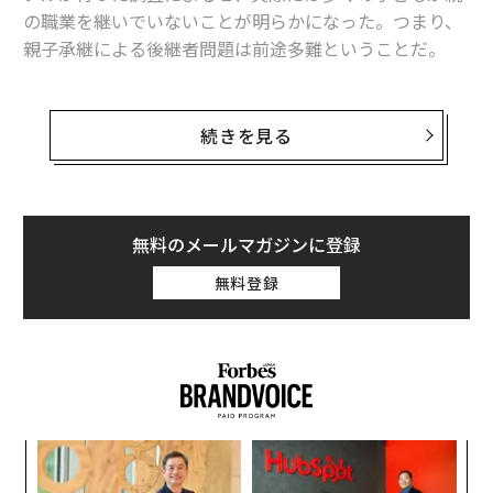
の職業を継いでいないことが明らかになった。つまり、
親子承継による後継者問題は前途多難ということだ。
■調査概要
調査名：親と自身の職業に関する意識調査
続きを見る
調査対象：全国20歳～69歳の働く男女3000人
実施時期：2025年2月5日～2月7日
調査方法：インターネットを利用したアンケート調査
無料のメールマガジンに登録
親のあとを継がない理由
無料登録
調査によると、親が経営者や自営業である人の81.38％
が親のあとを継いでおらず、64.62％は「今後も継ぐ意
向がない」と回答。後継意向がない理由としてもっとも
多かったのは「他にやりたいことが決まっていたから」
（51.30%）で、他には「生活が不安定になりそうだか
ら」（31.99%）や「責任を負いたくないから」（23.3
年後
な
4%）といった理由もあげられた。
サイ
術