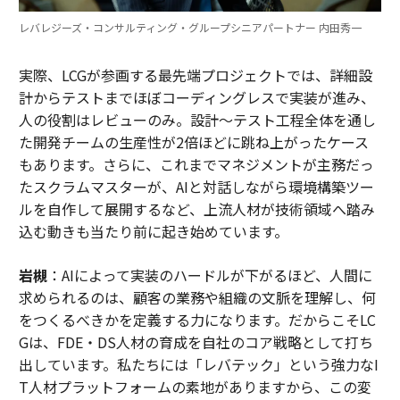
レバレジーズ・コンサルティング・グループシニアパートナー 内田秀一
実際、LCGが参画する最先端プロジェクトでは、詳細設
計からテストまでほぼコーディングレスで実装が進み、
人の役割はレビューのみ。設計～テスト工程全体を通し
た開発チームの生産性が2倍ほどに跳ね上がったケース
もあります。さらに、これまでマネジメントが主務だっ
たスクラムマスターが、AIと対話しながら環境構築ツー
ルを自作して展開するなど、上流人材が技術領域へ踏み
込む動きも当たり前に起き始めています。
岩槻
：AIによって実装のハードルが下がるほど、人間に
求められるのは、顧客の業務や組織の文脈を理解し、何
をつくるべきかを定義する力になります。だからこそLC
Gは、FDE・DS人材の育成を自社のコア戦略として打ち
出しています。私たちには「レバテック」という強力なI
T人材プラットフォームの素地がありますから、この変