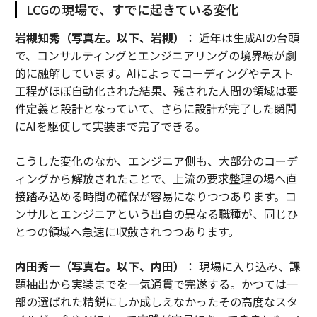
LCGの現場で、すでに起きている変化
岩槻知秀（写真左。以下、岩槻）
： 近年は生成AIの台頭
で、コンサルティングとエンジニアリングの境界線が劇
的に融解しています。AIによってコーディングやテスト
工程がほぼ自動化された結果、残された人間の領域は要
件定義と設計となっていて、さらに設計が完了した瞬間
にAIを駆使して実装まで完了できる。
こうした変化のなか、エンジニア側も、大部分のコーデ
ィングから解放されたことで、上流の要求整理の場へ直
接踏み込める時間の確保が容易になりつつあります。コ
ンサルとエンジニアという出自の異なる職種が、同じひ
とつの領域へ急速に収斂されつつあります。
内田秀一（写真右。以下、内田）
： 現場に入り込み、課
題抽出から実装までを一気通貫で完遂する。かつては一
部の選ばれた精鋭にしか成しえなかったその高度なスタ