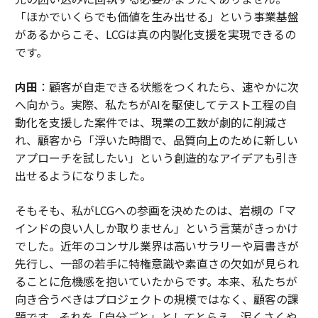
「ほかでいくらでも価値を生み出せる」という事業基盤
があるからこそ、LCGは真の内製化支援を実現できるの
です。
内田
：顧客が自走できる状態をつくれたら、速やかに次
へ向かう。実際、私たちがAIを駆使してテスト工程の自
動化を支援した案件では、現業の工数が劇的に削減さ
れ、顧客から「浮いた時間で、品質向上のために新しい
アプローチを試したい」という創造的なアイデアも引き
出せるようになりました。
そもそも、私がLCGへの参画を決めたのは、岩槻の「マ
インドの良い人しか取りません」という言葉がきっかけ
でした。近年のコンサル業界は高いサラリーや肩書きが
先行し、一部の若手に特権意識や素直さの欠如が見られ
ることに危機感を抱いていたからです。本来、私たちが
向き合うべきはプロジェクトの規模ではなく、顧客の課
題です。それを「自分ごと」としてとらえ、泥くさくや