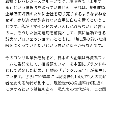
岩槻
：レバレジーズグループでは、現時点で「上場す
る」という選択肢を取っていません。それは、短期的な
企業価値評価のために会社を切り売りするようなまねを
せず、売り逃げが許されない立場に自らを置くというこ
とです。私が「マインドの良い人しか取らない」と言う
のは、そうした長期雇用を前提として、真に信頼できる
誠実なプロフェッショナルとともに、地に足の着いた組
織をつくっていきたいという思いがあるからなんです。
今のコンサル業界を見ると、日本の大企業は外資系ファ
ームに委託をして、相当額のフィーを本国にブランド料
として送金した結果、巨額の「デジタル赤字」が発生し
ています。さらに2050年には現役世代1.4人で1人の高齢
者を支える時代が到来し、現役世代の負担率は8割近く
に達するという試算もある。私たちの世代が今、この国
をデジタル化し、生産性を劇的に高める新しいインフラ
をつくらなければ、日本の未来はありません。