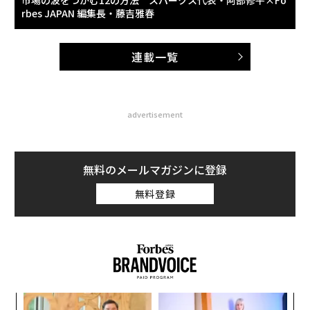
市場の波をつかむ12の方法 スパークス代表・阿部修平×Fo
rbes JAPAN 編集長・藤吉雅春
連載一覧
advertisement
無料のメールマガジンに登録
無料登録
年後
“