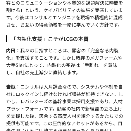
客とのコミュニケーションや本質的な課題解決に時間を
割ける」という、ケイパビリティの拡張を実感していま
す。今後はコンサルとエンジニアを現場で積極的に混成
させ、お互いの得意領域を一緒に学んでいく方針です。
「内製化支援」こそがLCGの本質
内田
：我々の目指すところは、顧客の「完全なる内製
化」を支援することです。しかし既存のメガファームや
大手SIerにとって、内製化の完遂は「手離れ」を意味
し、自社の売上減少に直結します。
岩槻
：コンサルは人月課金なので、システムや体制を自
社にロックインし続けなければ収益が維持できない。し
かし、レバレジーズの基幹事業は採用支援であり、人材
プラットフォームです。顧客の社内で新組織の立ち上げ
を支援した後、適合する高度人材を紹介するかたちでの
提供も可能です。この圧倒的なアセットがあるから、目
先の囲い込みに固執する必要がまったくありません。