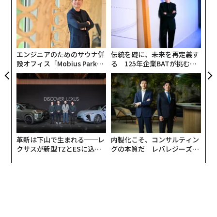
サイ
オ
ジ
〈7
ャ
ト
リア
エンジニアのためのサウナ併
伝統を礎に、未来を再定義す
UM
設オフィス「Mobius Park」
る 125年企業BATが挑むス
がオープン──タマディック
モークレスな未来
が健康経営を徹底する理由
革新は下山で生まれる──レ
内製化こそ、コンサルティン
クサスが新型TZとESに込め
グの本質だ レバレジーズが
た「DISCOVER」の哲学
実践する、次世代ファームの
全貌