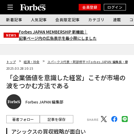
会員登録
ログイン
新着記事
人気記事
会員限定記事
カテゴリ
連載
コ
Forbes JAPAN MEMBERSHIP 新機能｜
NEWS
記事ページ内の広告表示を最小限にしました
トップ
経済・社会
スパークス代表・阿部修平×Forbes JAPAN 編集長・藤吉
2025.03.28 10:15
「企業価値を意識した経営」こそが市場の
波をつかむ方法である
Forbes JAPAN 編集部
著者フォロー
記事を保存
アシックスの買収戦略が面白い