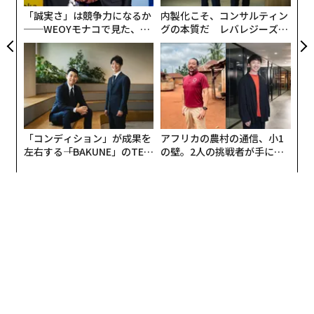
「誠実さ」は競争力になるか
内製化こそ、コンサルティン
──WEOYモナコで見た、く
グの本質だ レバレジーズが
ら寿司の経営哲学
実践する、次世代ファームの
全貌
「コンディション」が成果を
アフリカの農村の通信、小1
左右する――「BAKUNE」のTEN
の壁。2人の挑戦者が手にし
TIALが支える「挑戦者の明
た「次なる武器」
日」
翻訳＝長谷 睦/ガリレオ