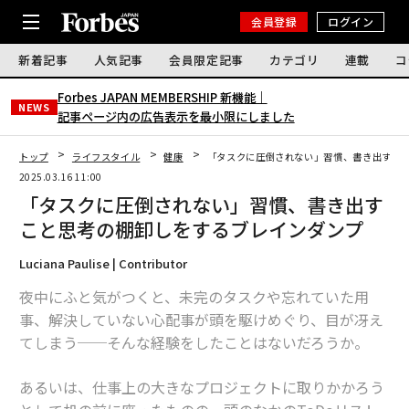
会員登録
ログイン
新着記事
人気記事
会員限定記事
カテゴリ
連載
コ
Forbes JAPAN MEMBERSHIP 新機能｜
NEWS
記事ページ内の広告表示を最小限にしました
トップ
ライフスタイル
健康
「タスクに圧倒されない」習慣、書き出すこ
2025.03.16 11:00
「タスクに圧倒されない」習慣、書き出す
こと思考の棚卸しをするブレインダンプ
Luciana Paulise | Contributor
夜中にふと気がつくと、未完のタスクや忘れていた用
事、解決していない心配事が頭を駆けめぐり、目が冴え
てしまう──そんな経験をしたことはないだろうか。
あるいは、仕事上の大きなプロジェクトに取りかかろう