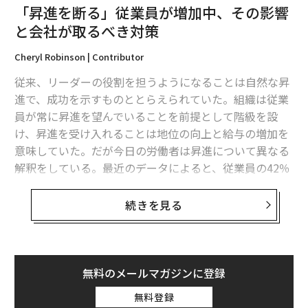
「昇進を断る」従業員が増加中、その影響
と会社が取るべき対策
Cheryl Robinson | Contributor
従来、リーダーの役割を担うようになることは自然な昇
進で、成功を示すものととらえられていた。組織は従業
員が常に昇進を望んでいることを前提として階級を設
け、昇進を受け入れることは地位の向上と給与の増加を
意味していた。だが今日の労働者は昇進について異なる
解釈をしている。最近のデータによると、従業員の42％
が昇進を拒否している。是が非でも昇進したいと思って
いたこれまでの世代とは真逆だ。
続きを見る
この変化は単なる一時的なものではない。職場文化や従
業員が優先するもの、リーダーに求められるものなど、
より深い部分での変遷を示している。企業にとって、こ
無料のメールマガジンに登録
れは重大な意味を持つ。優秀な人材を社内につなぎ留め
無料登録
るためのキャリア形成やインセンティブのあり方を再考