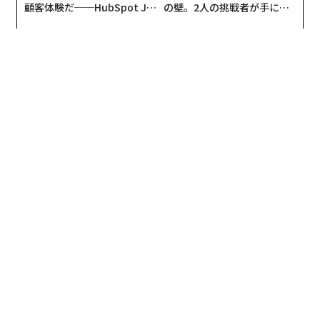
顧客体験だ──HubSpot Ja
の壁。2人の挑戦者が手にし
panが語る「Grow Better」
た「次なる武器」
な組織のつくり方
翻訳＝溝口慈子