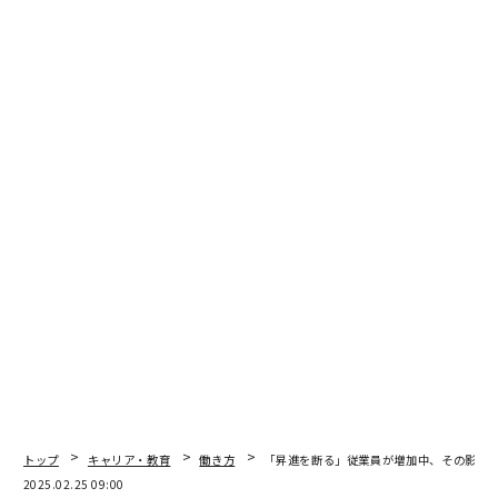
低ストレスながら「高収入」が期待できる職業トップ15 2025年版、米国
メンタルヘルス
タグ：
キャリア/キャリアアップ/キャリアパス/キャリア戦略
ストレス
働き方
健康
不安
advertisement
トップ
キャリア・教育
働き方
「昇進を断る」従業員が増加中、その影響
2025.02.25 09:00