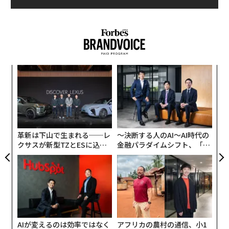
すべき時が来ているのだ。
「昇進や昇給をちらつかせる以前のやり方はもはや通用
しない。なぜなら、そうしたやり方には本当に個人の意
欲をかき立てる要素が含まれていないからだ」と従業員
模組
パ
エンゲージメントのコンサルタントで基調講演なども行
“使
技
う
サラ・アビラム
は説明する。
【N
無
ィン
エ
C】
防
ズが
設オ
ムの
が
が
革新は下山で生まれる──レ
〜決断する人のAI〜AI時代の
クサスが新型TZとESに込め
金融パラダイムシフト、「超
た「DISCOVER」の哲学
個別化」の核心 【MUFG×ウ
ェルスナビ×PwC】
AIが変えるのは効率ではなく
アフリカの農村の通信、小1