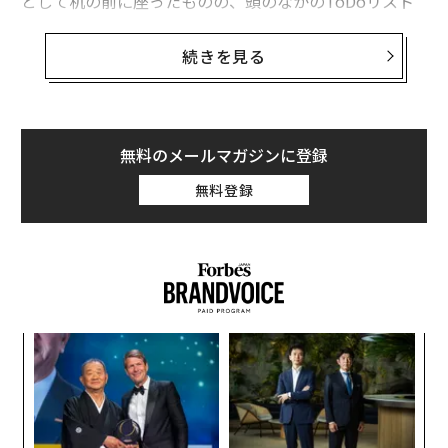
として机の前に座ったものの、頭のなかのToDoリスト
に列挙された「やるべき事柄」の数に圧倒され、身がす
くむ思いがした、という人もいるだろう。
続きを見る
こうした体験をしているのは、あなただけではない。つ
い考え過ぎてしまったり、やるべきことの多さに身がす
くんだりするのは、よくある悩みだ。しかし、この問題
無料のメールマガジンに登録
の解決に役立つ、シンプルだが効果的なテクニックがあ
無料登録
る。それが「ブレインダンプ」だ。
創に
な
 JA
術
た
義す
“
ア
むス
シ
グ