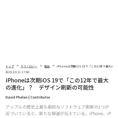
翻訳＝酒匂寛
2026年9月号発売中
最新号の購入はこちらから
トップ
テクノロジー
製品
iPhoneは次期iOS 19で「この12年で最大
メンバーシップに登録する
2025.03.11 17:00
iPhoneは次期iOS 19で「この12年で最大
の進化」？ デザイン刷新の可能性
David Phelan | Contributor
関連記事
アップルの歴史上最も劇的なソフトウェア刷新の1つが
iPhoneは次期iOS 19で「この12年で最大の進化」？ デザイン刷新の可能
近づいていると、新たな報道が伝えている。iPhone、iP
性