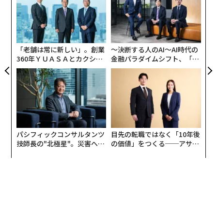
キャ
た
エ
R S
ア
設オ
が
が
「老舗は常に新しい」。創業
〜決断する人のAI〜AI時代の
360年ＹＵＡＳＡとカクシン
金融パラダイムシフト、「超
CEO田尻望が語る、AIを超え
個別化」の核心 【MUFG×ウ
る人の価値
ェルスナビ×PwC】
パシフィックコンサルタンツ
目先の転職ではなく「10年後
技師長の"北極星"。災害への
の価値」をつくる──アサイ
無力感を乗り越え見つけた、
ンの長期伴走型支援とは
防災一筋20年の答え