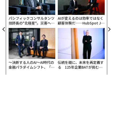
ク
た「
パシフィックコンサルタンツ
AIが変えるのは効率ではなく
技師長の"北極星"。災害への
顧客体験だ──HubSpot Ja
無力感を乗り越え見つけた、
panが語る「Grow Better」
防災一筋20年の答え
な組織のつくり方
〜決断する人のAI〜AI時代の
伝統を礎に、未来を再定義す
金融パラダイムシフト、「超
る 125年企業BATが挑むス
個別化」の核心 【MUFG×ウ
モークレスな未来
ェルスナビ×PwC】