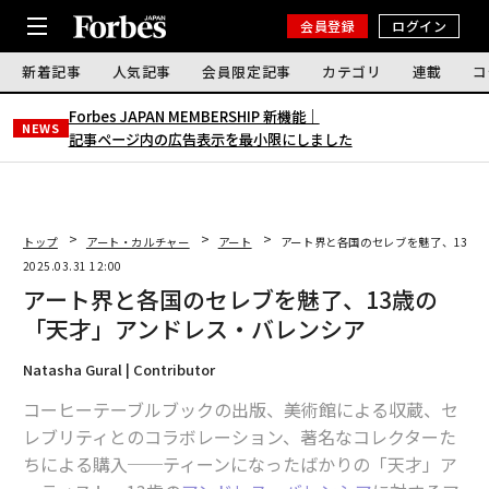
会員登録
ログイン
新着記事
人気記事
会員限定記事
カテゴリ
連載
コ
Forbes JAPAN MEMBERSHIP 新機能｜
NEWS
記事ページ内の広告表示を最小限にしました
トップ
アート・カルチャー
アート
アート界と各国のセレブを魅了、13歳
2025.03.31 12:00
アート界と各国のセレブを魅了、13歳の
「天才」アンドレス・バレンシア
Natasha Gural | Contributor
コーヒーテーブルブックの出版、美術館による収蔵、セ
レブリティとのコラボレーション、著名なコレクターた
ちによる購入──ティーンになったばかりの「天才」ア