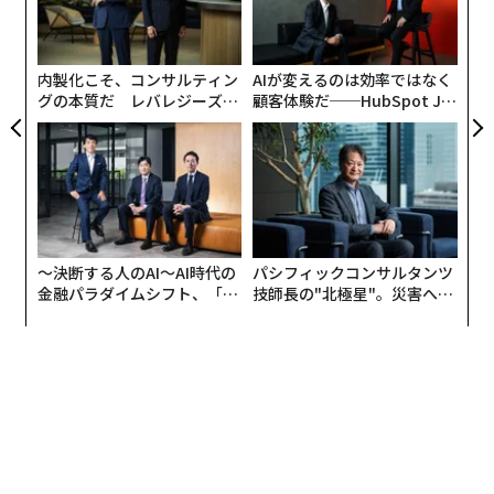
ミ」に個人でブースを設置する最年少のアーティストと
─
ら
なった。キュビズムに触発された大型の肖像画はすべ
て、すぐに買い手がつき、会場でカリブ海諸国出身のア
内製化こそ、コンサルティン
AIが変えるのは効率ではなく
グの本質だ レバレジーズが
顧客体験だ──HubSpot Ja
ーティスト、ブラッドリー・セオドアと行ったライブペ
実践する、次世代ファームの
panが語る「Grow Better」
インティングには、大勢の人が集まった。一言でもバレ
全貌
な組織のつくり方
ンシアと言葉を交わそうとする人たちが長い列を作り、
これから制作される作品を手にいれようと、予約リスト
に名前を残した。
それから1年後、フィリップス香港が行ったオークショ
〜決断する人のAI〜AI時代の
パシフィックコンサルタンツ
金融パラダイムシフト、「超
技師長の"北極星"。災害への
ンに出品されたバレンシアの「Ms. Cube」には、落札予
個別化」の核心 【MUFG×ウ
無力感を乗り越え見つけた、
想価格の20万～40万香港ドル（約380万～760万円）を
ェルスナビ×PwC】
防災一筋20年の答え
大幅に上回る126万香港ドル（約2400万円）の値が付け
られた。