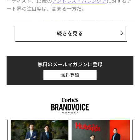
ーティスト、13歳の
アンドレス・バレンシア
に対するア
ート界の注目度は、高まる一方だ。
続きを見る
無料のメールマガジンに登録
無料登録
2021年「アート・マイアミ」にてアンドレス・バレンシアとアーティスト
のシェパード・フェアリー（Photo by Aaron Davidson/Getty Images for A
rt Miami + Context Art Miami）
“
オ
ジ
バレンシアは2021年、アートフェア「アート・マイア
「