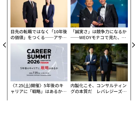
た
“
南米ジャングルで育った日本人少年が、社長になって日本で売るもの
シ
グ
「ほぼ100％ボブ・ディラン」な主演俳優に注目│映画「名もなき者」
目先の転職ではなく「10年後
「誠実さ」は競争力になるか
の価値」をつくる──アサイ
──WEOYモナコで見た、く
ルーブル美術館はどう変わる？「新ルネサンス計画」を深堀り
ンの長期伴走型支援とは
ら寿司の経営哲学
2025年に訪れたい世界の都市100選 日本各地がランク入り、東京は3位
タグ：
アート/美術品
ティーンエイジャー/10代
〈7.25(土)開催〉5年後のキ
内製化こそ、コンサルティン
ャリアに「戦略」はあるか。
グの本質だ レバレジーズが
advertisement
トップエグゼクティブのキャ
実践する、次世代ファームの
リアに触れる1日│CAREER S
全貌
UMMIT 2026