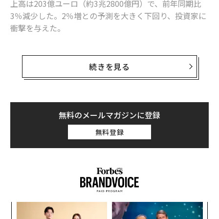
上高は203億ユーロ（約3兆2800億円）で、前年同期比
3％減少した。2％増との予測を大きく下回り、投資家に
衝撃を与えた。
編集＝木内涼子
米紙ウォールストリート・ジャーナルによると、LVMH
の株価は8％下落し、同社は一時、世界で最も価値のあ
続きを見る
2026年9月号発売中
る高級品企業の座を仏高級ブランドのエルメスに明け渡
した。これを受け、プラダ、サルヴァトーレ・フェラガ
モ、ケリング、リシュモン、ブルネロ・クチネリといっ
最新号の購入はこちらから
た競合他社の株価も軒並み下落した。
無料のメールマガジンに登録
無料登録
メンバーシップに登録する
フォーブスは、LVMHのベルナール・アルノー会長兼最
高経営責任者（CEO）の資産が90億ドル（約1兆2800億
円）減少して1465億ドル（約20兆7700億円）になった
と推計している。だが、同会長は依然として欧州一の富
豪の座を維持しており、フォーブスの「
世界長者番付
」
関連記事
でも6位に君臨している。
ア
2025年旅先にすべき「世界のアートイベント」12選、日本の瀬戸内も
の