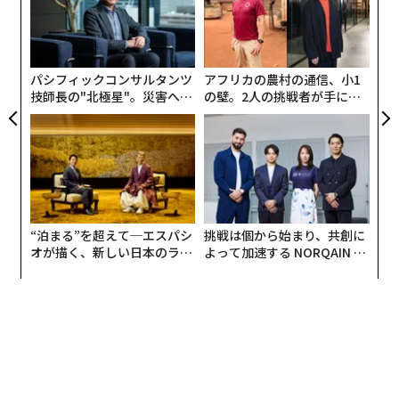
【N
ン
「
とや、将来の資産形成への意識の高まりが背景にあると
C】
─
推測される。
ら
パシフィックコンサルタンツ
アフリカの農村の通信、小1
Q：資産運用を始めた年齢は？
技師長の"北極星"。災害への
の壁。2人の挑戦者が手にし
無力感を乗り越え見つけた、
た「次なる武器」
防災一筋20年の答え
“泊まる”を超えて─エスパシ
挑戦は個から始まり、共創に
オが描く、新しい日本のラグ
よって加速する NORQAIN JA
ジュアリー（中編）
PAN 特別座談会
投資を始めた理由としては、「手元のお金を増やしたか
ったから」（29.1%）が最多。以降は「NISAを利用する
ため」（24.3%）、「老後資金が足りるか不安だったか
ら」（11.9%）、「ネット証券なら手軽に始められるか
ら」（8.9%）などがあげられた。昨今の物価高や公的年