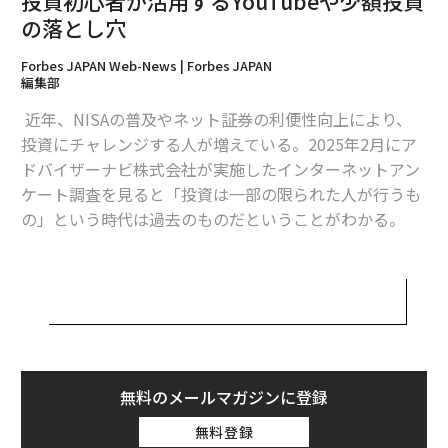
投資初心者が活用するYouTubeや少額投資
1
2
の落とし穴
Forbes JAPAN Web-News | Forbes JAPAN
文＝福島はるみ
編集部
近年、NISAの普及やネット証券の利便性向上により、
2026年9月号発売中
投資にチャレンジする人が増えている。2025年2月にア
ドバイザーナビ株式会社が実施したインターネットアン
ケート調査を見ると「投資は一部の限られた人が行うも
最新号の購入はこちらから
の」という時代は過去のものだということがわかる。
ベテラン個人投資家はどんな相場でもマーケットに居続
メンバーシップに登録する
けることができるが、果たして投資初心者は去年から続
く荒れた相場にどのような状態で飛び込んだのだろう
か。調査結果の中でも投資初心者に注目してその実態を
紹介していく。
関連記事
無料のメールマガジンに登録
調査会社：アドバイザーナビ株式会社
2025年「金と銀の時代」がやってきた
無料登録
調査方法：インターネットによるアンケート調査