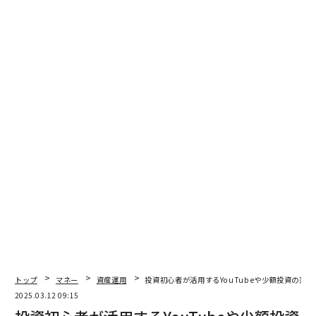
金への不安を抱える層が増え、投資を資産形成の手段と
考える人が増えているようだ。
Q：投資を始めたきっかけは？（複数選択可）
トップ
マネー
資産運用
投資初心者が活用するYouTubeや少額投資の落と
次ページ ＞
投資の勉強はインターネットで
2025.03.12 09:15