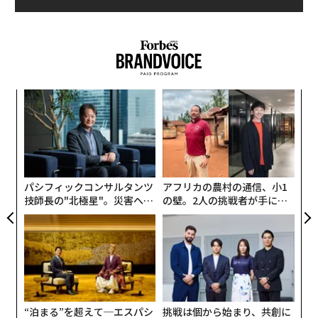
調査期間：2025年2月7日〜2025年2月17日
パッシブインカムの多様化で、「長期的な経済的自由」を手に入れよう
調査母集団：437人
山奥の「空き寺」株1000株完売。8割は海外投資家、なぜ？
調査によると、投資を始めた時期は「30〜34歳」が22.
貯金してる人、してない人が両極化へ
4%でもっとも多く、続いて「25〜29歳」18.3%、「3
模組
目
5〜39歳」18.1%と、20代後半から30代で始めたという
“使
の
2025年、経済的安定を目指す「不労所得」というアイデア
回答が多かった。ある程度の貯蓄ができる時期であるこ
【N
ン
「
とや、将来の資産形成への意識の高まりが背景にあると
C】
─
カリスマファンドマネージャー「投資の作法」
YouTube
推測される。
タグ：
ら
アメリカ経済
日本経済
投資/投資家
NISA
パシフィックコンサルタンツ
アフリカの農村の通信、小1
Q：資産運用を始めた年齢は？
技師長の"北極星"。災害への
の壁。2人の挑戦者が手にし
無力感を乗り越え見つけた、
た「次なる武器」
防災一筋20年の答え
“泊まる”を超えて─エスパシ
挑戦は個から始まり、共創に