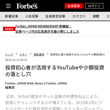
会員登録
ログイン
新着記事
人気記事
会員限定記事
カテゴリ
連載
コ
Forbes JAPAN MEMBERSHIP 新機能｜
NEWS
記事ページ内の広告表示を最小限にしました
トップ
マネー
資産運用
投資初心者が活用するYouTubeや少額投資の落と
2025.03.12 09:15
投資初心者が活用するYouTubeや少額投資
の落とし穴
Forbes JAPAN Web-News | Forbes JAPAN
編集部
近年、NISAの普及やネット証券の利便性向上により、
投資にチャレンジする人が増えている。2025年2月にア
ドバイザーナビ株式会社が実施したインターネットアン