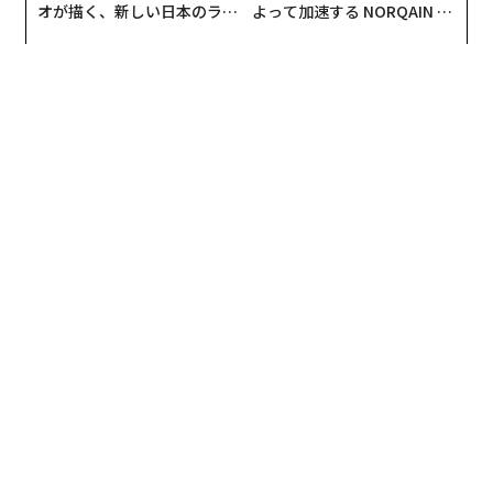
オが描く、新しい日本のラグ
よって加速する NORQAIN JA
ジュアリー（中編）
PAN 特別座談会
投資を始めた理由としては、「手元のお金を増やしたか
連載
ったから」（29.1%）が最多。以降は「NISAを利用する
カリスマファンドマネージャー「投資の作法」
ため」（24.3%）、「老後資金が足りるか不安だったか
ら」（11.9%）、「ネット証券なら手軽に始められるか
ら」（8.9%）などがあげられた。昨今の物価高や公的年
連載一覧
金への不安を抱える層が増え、投資を資産形成の手段と
考える人が増えているようだ。
advertisement
Q：投資を始めたきっかけは？（複数選択可）