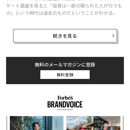
ケート調査を見ると「投資は一部の限られた人が行うも
の」という時代は過去のものだということがわかる。
ベテラン個人投資家はどんな相場でもマーケットに居続
けることができるが、果たして投資初心者は去年から続
続きを見る
く荒れた相場にどのような状態で飛び込んだのだろう
か。調査結果の中でも投資初心者に注目してその実態を
紹介していく。
無料のメールマガジンに登録
調査会社：アドバイザーナビ株式会社
無料登録
調査方法：インターネットによるアンケート調査
調査期間：2025年2月7日〜2025年2月17日
調査母集団：437人
調査によると、投資を始めた時期は「30〜34歳」が22.
4%でもっとも多く、続いて「25〜29歳」18.3%、「3
模組
目
5〜39歳」18.1%と、20代後半から30代で始めたという
“使
の
回答が多かった。ある程度の貯蓄ができる時期であるこ