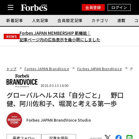
会員登録
ログイン
新着記事
人気記事
会員限定記事
カテゴリ
連載
コ
Forbes JAPAN MEMBERSHIP 新機能｜
NEWS
記事ページ内の広告表示を最小限にしました
トップ
Forbes JAPAN BrandVoice
Forbes JAPAN BrandVoice
グロ
2025.03.13 16:00
グローバルヘルスは「自分ごと」 野口
健、阿川佐和子、堀潤と考える第一歩
Forbes JAPAN BrandVoice Studio
著者フォロー
記事を保存