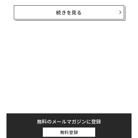
デジタルトランスフォーメーションと並行して、宇宙シ
続きを見る
ステムへの依存は劇的に高まった。同じ指数関数的な潮
流は、私たちに同じほど差し迫った現実を突きつけてい
る。称賛すべきイノベーションも、宇宙資産に強固なサ
イバーセキュリティが備わっていなければ、最大の弱点
になり得るという現実である。
新技術が猛スピードでイノベーションを加速
宇宙の商業化は、ルールを変えた。再利用型ロケットと
民間部門の創意工夫によって打ち上げコストが大幅に低
下したことで、特に低軌道（LEO）には数千基の新たな
衛星が投入されている。ブロードバンド、地球観測、そ
の他の目的でコンステレーションが拡大するなか、2030
年までに25,000基以上の衛星が、数十万ペタバイトのデ
無料のメールマガジンに登録
ータを運ぶとの予測はさらに高まっている。
無料登録
これは大きな前進である。指数関数的なイノベーション