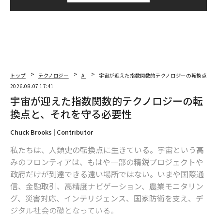
トップ
テクノロジー
AI
宇宙が迎えた指数関数的テクノロジーの転換点と
2026.08.07 17:41
宇宙が迎えた指数関数的テクノロジーの転
換点と、それを守る必要性
Chuck Brooks | Contributor
私たちは、人類史の転換点に生きている。宇宙という高
みのフロンティアは、もはや一部の精鋭プロジェクトや
政府だけが到達できる遠い場所ではない。いまや国際通
信、金融取引、高精度ナビゲーション、農業モニタリン
グ、災害対応、インテリジェンス、国家防衛を支え、デ
ジタル社会の礎となっている。