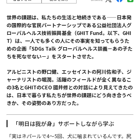
世界の課題は、私たちの生活と地続きである——日本発
の国際的な官民パートナーシップである公益社団法人グ
ローバルヘルス技術振興基金（GHIT Fund。以下、GHI
T）は、一人でも多くの人にその事実を知ってもらうた
めの企画「SDGs Talk グローバルヘルス談義－あの子た
ちを死なせない－」をスタートさせた。
アルピニストの野口健、エッセイストの阿川佐和子、ジ
ャーナリストの堀潤。活躍のフィールドが全く異なるこ
の3名とGHITのCEO 國井修との対話により見えてきたの
は、日本で暮らす私たちが世界の課題にどう向き合うべ
きか、その姿勢のあり方だった。
「明日は我が身」サポートしながら学ぶ
「実はネパールで4〜5回、犬に噛まれているんです。尻