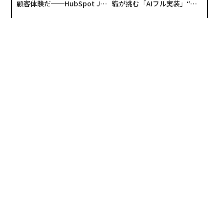
顧客体験だ──HubSpot Ja
織が挑む「AIフル実装」“使
SAの技術移転、宇宙軍のプロジェクト、産業コンソーシ
panが語る「Grow Better」
う”企業から“動く”企業へ【N
な組織のつくり方
TTドコモビジネス×PwC】
アムといった仕組みを通じた協働により、次世代の科学
者、エンジニア、起業家に必要な、競争力があり持続的
な橋渡しが生まれる。
その結果、より多くの資産がより多くのデータとサービ
スを生み、宇宙へのアクセスコスト低下が参入障壁を下
げ、それらのサービスが地上の産業におけるさらなる技
術進歩を促すという、正のフィードバックループが生じ
ている。
指数関数的イノベーションの核心は協働である。宇宙に
あるのは、もはや衛星やロケットだけではない。宇宙
は、複数領域にまたがる作戦、強靭なグローバルネット
ワーク、AI駆動型経済をつなぐ結合組織へと進化してい
る。これらの新技術をうまく統合する企業と国家が、富
と安全保障の次の時代を定義することになる。