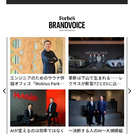
の基盤となるものだ。人工知能（AI）は、自律的な意思
決定、予知保全、軌道上からのリアルタイム分析を可能
にすることで、衛星運用を効率化している。
量子技術は、安全な通信と計算能力の進歩を約束し、デ
義す
内
ータ処理とセンシングに革命をもたらす可能性がある。
むス
グ
宇宙太陽光発電、軌道上製造技術、先端材料はいずれ
実
〜
全
も、まったく新しい経済階層の出現を示している。
金
個
ナビゲーション、接続性、画像取得など、宇宙を活用し
ェ
エンジニアのためのサウナ併
革新は下山で生まれる──レ
たサービスがハードウェア層を超えて広がるなか、すで
設オフィス「Mobius Park」
クサスが新型TZとESに込め
に数千億ドル規模と推定される世界の宇宙経済は大きく
がオープン──タマディック
た「DISCOVER」の哲学
が健康経営を徹底する理由
成長すると専門家は見込んでいる。
重要な加速装置となるのが、官民パートナーシップだ。
政府機関が長期投資、政策枠組み、目的意識を提供する
一方、民間のイノベーターはスピード、コスト規律、迅
AIが変えるのは効率ではなく
〜決断する人のAI〜大規模組
速な反復をもたらす。国防イノベーションユニット、NA