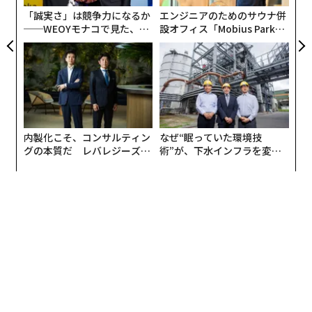
訓練されたデジタル万能者なのだ。
「誠実さ」は競争力になるか
エンジニアのためのサウナ併
──WEOYモナコで見た、く
設オフィス「Mobius Park」
ら寿司の経営哲学
がオープン──タマディック
が健康経営を徹底する理由
内製化こそ、コンサルティン
なぜ“眠っていた環境技
グの本質だ レバレジーズが
術”が、下水インフラを変え
実践する、次世代ファームの
たのか──産総研×月島JFE
全貌
アクアソリューションの10年