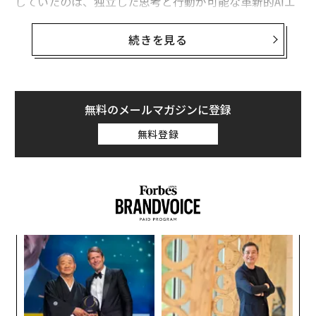
していたのは、独立した思考と行動が可能な革新的AIエ
ージェント
Manus
（マヌス）だ。
続きを見る
数時間後に控えた中国時間3月6日のローンチは、世界の
AIコミュニティに衝撃を与え、何十年もくすぶってきた
ある議論を再燃させることになる。すなわち、人工知能
が「許可を求める」段階を脱し、自ら決断を下し始めた
無料のメールマガジンに登録
とき、一体何が起こるのかという問いだ。
無料登録
Manusは、単なるチャットボットでも、近未来的なブラ
ンドをまとった改良型検索エンジンでもない。これは世
界初の完全自律型AIエージェントであり、人間を補助す
るだけでなく、置き換えることを目的とするシステム
だ。金融取引の分析から求人候補者の選定まで、Manus
キ
「
は監視なしにデジタル世界を縦横無尽に動き回り、最も
か。
3
熟練した専門家でさえ追いつくのが難しい速度と正確さ
キャ
C
“
で意思決定を行う。本質的には、人間特有のためらいに
R S
る
オ
よる非効率を排し、業界横断的なタスクを処理するよう
ジ