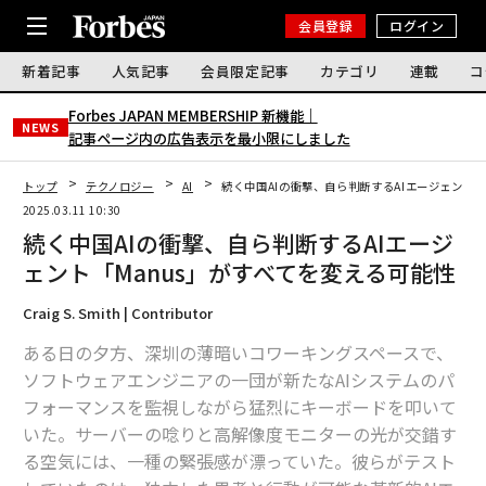
会員登録
ログイン
新着記事
人気記事
会員限定記事
カテゴリ
連載
コ
Forbes JAPAN MEMBERSHIP 新機能｜
NEWS
記事ページ内の広告表示を最小限にしました
トップ
テクノロジー
AI
続く中国AIの衝撃、自ら判断するAIエージェント「
2025.03.11 10:30
続く中国AIの衝撃、自ら判断するAIエージ
ェント「Manus」がすべてを変える可能性
Craig S. Smith | Contributor
ある日の夕方、深圳の薄暗いコワーキングスペースで、
ソフトウェアエンジニアの一団が新たなAIシステムのパ
フォーマンスを監視しながら猛烈にキーボードを叩いて
いた。サーバーの唸りと高解像度モニターの光が交錯す
る空気には、一種の緊張感が漂っていた。彼らがテスト