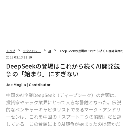
トップ
テクノロジー
AI
DeepSeekの登場はこれから続くAI開発競争の
翻訳＝酒匂寛
2025.02.13 11:30
DeepSeekの登場はこれから続くAI開発競
争の「始まり」にすぎない
2026年9月号発売中
Joe Moglia | Contributor
最新号の購入はこちらから
中国のAI企業DeepSeek（ディープシーク）の台頭は、
投資家やテック業界にとって大きな警鐘となった。伝説
的なベンチャーキャピタリストであるマーク・アンドリ
メンバーシップに登録する
ーセンは、これを中国の「スプートニクの瞬間」だと評
している。この台頭によりAI競争が始まったのは確かだ