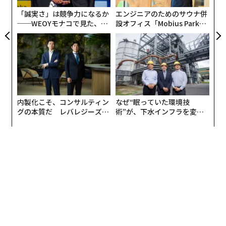
advertisement
DeepSeekの技術は見くびるべきではない。同社はOpen
「誠実さ」は競争力になるか
エンジニアのためのサウナ併
AIがChatGPTを開発するために投じた費用の約3％でAI
──WEOYモナコで見た、く
設オフィス「Mobius Park」
を訓練することに成功し、しかも米国政府が中国への輸
ら寿司の経営哲学
がオープン──タマディック
が健康経営を徹底する理由
出を規制している最高級のエヌビディア製チップを使わ
ずに実現した。こうしたチップを必要としなかったとい
う事実が伝わったことで、エヌビディアの時価総額は58
90億ドル（約89兆4500億円）も下落した。AIがもはや膨
大なリソースを必ずしも要しない可能性を示す出来事だ
内製化こそ、コンサルティン
なぜ“眠っていた環境技
ったといえる。
グの本質だ レバレジーズが
術”が、下水インフラを変え
実践する、次世代ファームの
たのか──産総研×月島JFE
全貌
アクアソリューションの10年