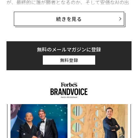
が、最終的に誰が勝者となるのか、そして安価なAIの出
現がもたらす影響がどこまで及ぶのかについては、現時
関連記事
点で結論を出すのは早計だ。
続きを見る
DeepSeekの登場はこれから続くAI開発競争の「始まり」にすぎない
ロシアが最初に人工衛星を打ち上げた頃、宇宙開発競争
では米国が優勢と考えられてきた。同じように、今回は
OpenAIが最新モデル「GPT4.5」発表、思慮深い人と話しているように
中国が西側のAI技術を追い越したかのように見える。し
無料のメールマガジンに登録
かし、グローバル化が進んだ現代で、これほどの成果が
中国でAIチップは「過剰供給されつつ演算能力不足」という矛盾、原因と
無料登録
未来
どのようにて秘密裏に成し遂げられたのかは大きな謎と
して残っている。ロシアがスプートニクを開発した時代
OpenAIサム・アルトマンが東京で語った「AIの進化ビジョン」
には孤立した環境が可能だったが、現在ではほとんどの
ものが孤立して行われることはない。
アマゾンが生成AI版「Alexa+」発表、好みを学習しもっとあなたに寄り添
う存在に
DeepSeekの技術が水面下で開発されたという事実は、
AI / 人工知能
中国
AIエージェント
キ
「
それを隠蔽するための多大な努力があったことを示唆し
タグ：
か。
3
DeepSeek/ディープシーク
Manus
ている。
キャ
C
“
R S
る
DeepSeekの優位性
オ
ジ