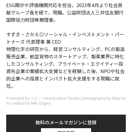
ESG開示や評価機関対応を担当。2023年4月より社会貢
献グループ長を経て、現職。公益財団法人三井住友銀行
国際協力財団専務理事。
すずき・さかえ◎ソーシャル・インベストメント・パー
トナーズ 代表理事 兼 CEO
物理化学の研究から、経営コンサルティング、PCの製造
販売企業、航空貨物のスタートアップ、製薬業界に特化
したコンサルティング、プライベート・エクイティー投
資先企業の業績拡大支援などを経験した後、NPOや社会
的企業への投資とインパクト拡大支援をする現職に就
任。
Promoted by ソニー | text by Rumi Tanaka | photographs by Shuji Go
to | edited by Miki Chigira
無料のメールマガジンに登録