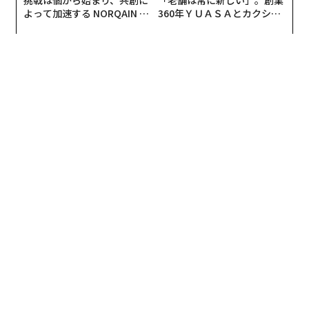
挑戦は個から始まり、共創に
「老舗は常に新しい」。創業
よって加速する NORQAIN JA
360年ＹＵＡＳＡとカクシン
PAN 特別座談会
CEO田尻望が語る、AIを超え
る人の価値
翻訳＝溝口慈子
2026年9月号発売中
最新号の購入はこちらから
メンバーシップに登録する
関連記事
オフィス回帰の中、Z世代が牽引する「デジタルノマド」が増加