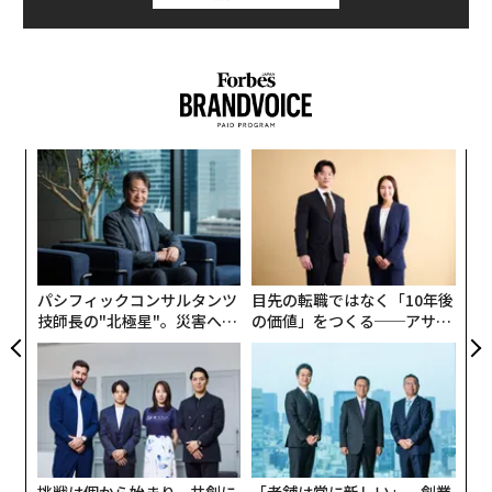
義す
“
むス
シ
グ
な
術
た
ア
パシフィックコンサルタンツ
目先の転職ではなく「10年後
技師長の"北極星"。災害への
の価値」をつくる──アサイ
無力感を乗り越え見つけた、
ンの長期伴走型支援とは
防災一筋20年の答え