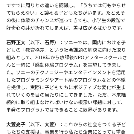
ですでに周りとの違いを認識し、「うちでは何もやらせ
てもらえない」と諦める子どもたちがいます。たとえそ
の後に体験のチャンスが巡ってきても、小学生の段階で
好奇心の芽が折れてしまえば、差は広がるばかりです。
石野正大
（以下、
石野
）：ソニーでは、国内における子
どもの「教育格差」という社会課題の解決に向けた取り
組みとして、2018年から放課後NPOアフタースクールさ
んと一緒に「感動体験プログラム」を実施してきまし
た。ソニーのテクノロジーやエンタテインメントを活用
したプログラミングやアート系のプログラムなどの体験
を提供し、実際に子どもたちにポジティブな変化が生ま
れていくのを目の当たりにしてきました。ただ、本来継
続的に取り組まなければいけない根深い課題に対して、
単発のプログラムではできることに限界があります。
大萱亮子
（以下、
大萱
）：これからの社会をつくる子ど
もたちの支援は、事業を行う私たち企業にとっても重要