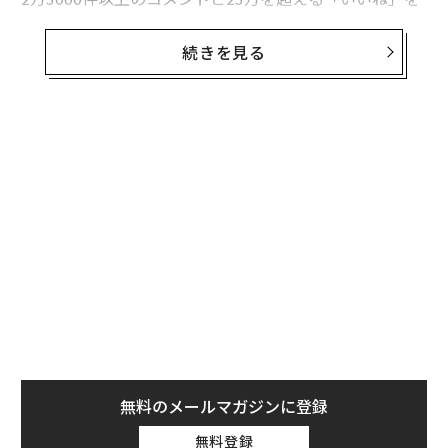
集めたこの動画で、アセロは「一般的に、9時から5時ま
で働くという設定はおかしい」と述べ、1日の仕事が終
続きを見る
わるころには疲労困憊していると訴えた。「仕事から解
放されると、辺りは真っ暗。エネルギーなんて残ってな
い。どうやって友達を作るの? どうやってデートの時間
を確保するの？ 何かをする時間なんて持てやしない。
とてもストレスが溜まってる」
動画を観て、人々がこれまで受け入れてきた大人である
ことの側面についてわめいているとして、アセロが自称
するように「大げさでうっとうしい」とあきれて切り捨
てる人もいるかもしれない。だがアセロは米国のハッス
ル労働文化の何が問題なのかを前面に押し出した。
無料のメールマガジンに登録
無料登録