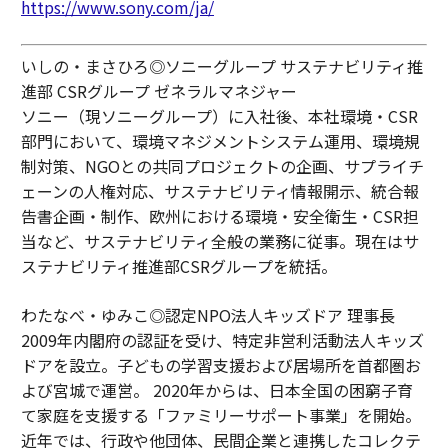
https://www.sony.com/ja/
いしの・まさひろ◎ソニーグループ サステナビリティ推
進部 CSRグループ ゼネラルマネジャー
ソニー（現ソニーグループ）に入社後、本社環境・CSR
部門において、環境マネジメントシステム運用、環境規
制対策、NGOとの共同プロジェクトの企画、サプライチ
ェーンの人権対応、サステナビリティ情報開示、統合報
告書企画・制作、欧州における環境・安全衛生・CSR担
当など、サステナビリティ全般の業務に従事。現在はサ
ステナビリティ推進部CSRグループを統括。
わたなべ・ゆみこ◎認定NPO法人キッズドア 理事長
2009年内閣府の認証を受け、特定非営利活動法人キッズ
ドアを設立。子どもの学習支援および居場所を首都圏お
よび宮城で運営。 2020年からは、日本全国の困窮子育
て家庭を支援する「ファミリーサポート事業」を開始。
近年では、行政や他団体、民間企業と連携したコレクテ