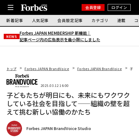
会員登録
ログイン
新着記事
人気記事
会員限定記事
カテゴリ
連載
コ
Forbes JAPAN MEMBERSHIP 新機能｜
NEWS
記事ページ内の広告表示を最小限にしました
トップ
Forbes JAPAN BrandVoice
Forbes JAPAN BrandVoice
子ど
2025.03.12 16:00
子どもたちが明日にも、未来にもワクワク
している社会を目指して——組織の壁を超
えて挑む新しい協働のかたち
Forbes JAPAN BrandVoice Studio