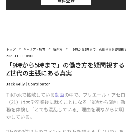
無料登録
トップ
キャリア・教育
働き方
「9時から5時まで」の働き方を疑問視する
2023.11.06 10:00
「9時から5時まで」の働き方を疑問視する
Z世代の主張にある真実
Jack Kelly | Contributor
TikTokで拡散している
動画
の中で、ブリエール・アセロ
（21）は大学卒業後に就くことになる「9時から5時」勤
務を体験し「とても混乱している」理由を涙ながらに明
かしている。
2万3000件以上のコメントと23万を超える「いいね」を