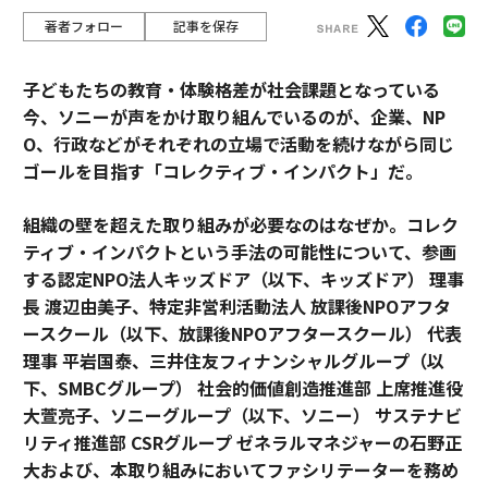
著者フォロー
記事を保存
子どもたちの教育・体験格差が社会課題となっている
今、ソニーが声をかけ取り組んでいるのが、企業、NP
O、行政などがそれぞれの立場で活動を続けながら同じ
ゴールを目指す「コレクティブ・インパクト」だ。
組織の壁を超えた取り組みが必要なのはなぜか。コレク
ティブ・インパクトという手法の可能性について、参画
する認定NPO法人キッズドア（以下、キッズドア） 理事
長 渡辺由美子、特定非営利活動法人 放課後NPOアフタ
ースクール（以下、放課後NPOアフタースクール） 代表
理事 平岩国泰、三井住友フィナンシャルグループ（以
下、SMBCグループ） 社会的価値創造推進部 上席推進役
大萱亮子、ソニーグループ（以下、ソニー） サステナビ
リティ推進部 CSRグループ ゼネラルマネジャーの石野正
大および、本取り組みにおいてファシリテーターを務め