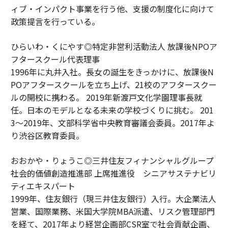
ィブ・インパクト事業を行う他、支援の制度化に向けて
政策提言を行っている。
ひらいわ・くにやす◎特定非営利活動法人 放課後NPOア
フタースクール代表理事
1996年に丸井入社。長女の誕生をきっかけに、放課後N
POアフタースクールを立ち上げ、21校のアフタースクー
ルの開校に携わる。 2019年新渡戸文化学園理事長就
任。日本のモデルとなる未来の学校づくりに挑む。 201
3～2019年、文部科学省中央教育審議会委員。2017年よ
り渋谷区教育委員。
おおかや・りょうこ◎三井住友フィナンシャルグループ
社会的価値創造推進部 上席推進役 シニアサステナビリ
ティエキスパート
1999年、住友銀行（現三井住友銀行）入行。大企業法人
営業、国際業務、米国大学院MBA派遣、リスク管理部門
を経て、2017年より経営企画部CSR室で社会貢献企画、