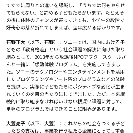
ですでに周りとの違いを認識し、「うちでは何もやらせ
てもらえない」と諦める子どもたちがいます。たとえそ
の後に体験のチャンスが巡ってきても、小学生の段階で
好奇心の芽が折れてしまえば、差は広がるばかりです。
石野正大
（以下、
石野
）：ソニーでは、国内における子
どもの「教育格差」という社会課題の解決に向けた取り
組みとして、2018年から放課後NPOアフタースクールさ
んと一緒に「感動体験プログラム」を実施してきまし
た。ソニーのテクノロジーやエンタテインメントを活用
したプログラミングやアート系のプログラムなどの体験
を提供し、実際に子どもたちにポジティブな変化が生ま
れていくのを目の当たりにしてきました。ただ、本来継
続的に取り組まなければいけない根深い課題に対して、
単発のプログラムではできることに限界があります。
大萱亮子
（以下、
大萱
）：これからの社会をつくる子ど
もたちの支援は、事業を行う私たち企業にとっても重要