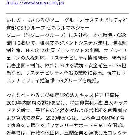
https://www.sony.com/ja/
いしの・まさひろ◎ソニーグループ サステナビリティ推
進部 CSRグループ ゼネラルマネジャー
ソニー（現ソニーグループ）に入社後、本社環境・CSR
部門において、環境マネジメントシステム運用、環境規
制対策、NGOとの共同プロジェクトの企画、サプライチ
ェーンの人権対応、サステナビリティ情報開示、統合報
告書企画・制作、欧州における環境・安全衛生・CSR担
当など、サステナビリティ全般の業務に従事。現在はサ
ステナビリティ推進部CSRグループを統括。
わたなべ・ゆみこ◎認定NPO法人キッズドア 理事長
2009年内閣府の認証を受け、特定非営利活動法人キッズ
ドアを設立。子どもの学習支援および居場所を首都圏お
よび宮城で運営。 2020年からは、日本全国の困窮子育
て家庭を支援する「ファミリーサポート事業」を開始。
近年では、行政や他団体、民間企業と連携したコレクテ