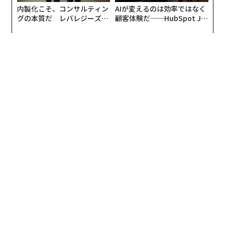
内製化こそ、コンサルティン
AIが変えるのは効率ではなく
グの本質だ レバレジーズが
顧客体験だ──HubSpot Ja
実践する、次世代ファームの
panが語る「Grow Better」
全貌
な組織のつくり方
翻訳編集＝上田裕資
2026年9月号発売中
最新号の購入はこちらから
メンバーシップに登録する
関連記事