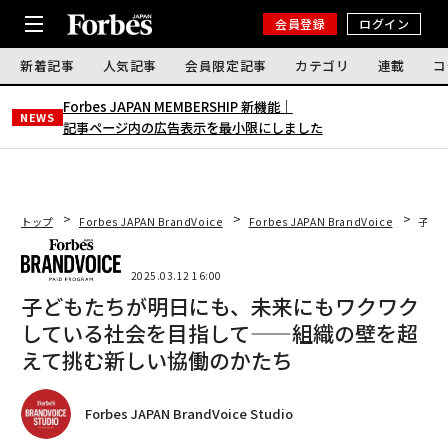
会員登録
ログイン
新着記事
人気記事
会員限定記事
カテゴリ
連載
コ
Forbes JAPAN MEMBERSHIP 新機能｜
NEWS
記事ページ内の広告表示を最小限にしました
トップ
Forbes JAPAN BrandVoice
Forbes JAPAN BrandVoice
子ど
2025.03.12 16:00
子どもたちが明日にも、未来にもワクワク
している社会を目指して——組織の壁を超
えて挑む新しい協働のかたち
Forbes JAPAN BrandVoice Studio