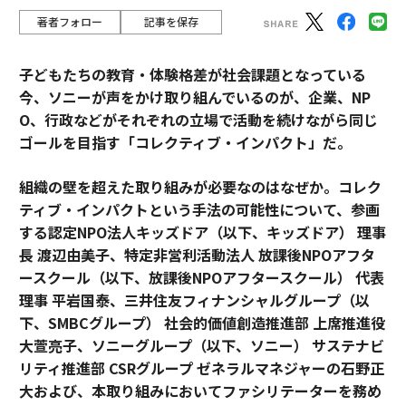
著者フォロー
記事を保存
子どもたちの教育・体験格差が社会課題となっている
今、ソニーが声をかけ取り組んでいるのが、企業、NP
O、行政などがそれぞれの立場で活動を続けながら同じ
ゴールを目指す「コレクティブ・インパクト」だ。
組織の壁を超えた取り組みが必要なのはなぜか。コレク
ティブ・インパクトという手法の可能性について、参画
する認定NPO法人キッズドア（以下、キッズドア） 理事
長 渡辺由美子、特定非営利活動法人 放課後NPOアフタ
ースクール（以下、放課後NPOアフタースクール） 代表
理事 平岩国泰、三井住友フィナンシャルグループ（以
下、SMBCグループ） 社会的価値創造推進部 上席推進役
大萱亮子、ソニーグループ（以下、ソニー） サステナビ
リティ推進部 CSRグループ ゼネラルマネジャーの石野正
大および、本取り組みにおいてファシリテーターを務め