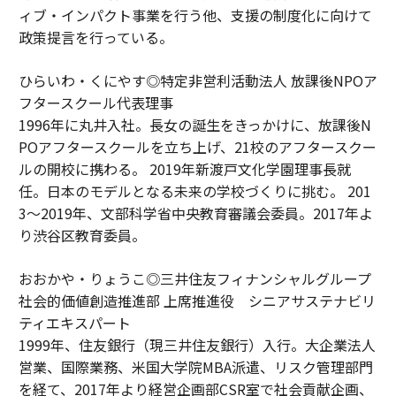
ィブ・インパクト事業を行う他、支援の制度化に向けて
政策提言を行っている。
ひらいわ・くにやす◎特定非営利活動法人 放課後NPOア
フタースクール代表理事
1996年に丸井入社。長女の誕生をきっかけに、放課後N
POアフタースクールを立ち上げ、21校のアフタースクー
ルの開校に携わる。 2019年新渡戸文化学園理事長就
任。日本のモデルとなる未来の学校づくりに挑む。 201
3～2019年、文部科学省中央教育審議会委員。2017年よ
り渋谷区教育委員。
おおかや・りょうこ◎三井住友フィナンシャルグループ
社会的価値創造推進部 上席推進役 シニアサステナビリ
ティエキスパート
1999年、住友銀行（現三井住友銀行）入行。大企業法人
営業、国際業務、米国大学院MBA派遣、リスク管理部門
を経て、2017年より経営企画部CSR室で社会貢献企画、