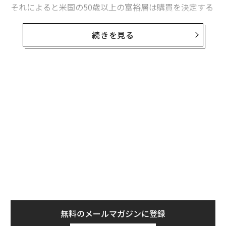
それによると米国の50歳以上の富裕層は購買を決定する
際、実際に目で見た体験を重視していることが分かっ
た。アメリカの50歳以上の年収総額は約3.6兆ドル(約44
続きを見る
4兆円)で、全世帯の可処分所得の総額の49%を占める。
これら世代の購入意欲を刺激するには、オンラインとオ
フラインの統合的なアプローチが必要なのだ。ウェルス
エンジンのマーク・ローガンCEOは次の2点を指摘し
た。
・テクノロジーによって消費者とブランドの関わり方が
変化し続ける中、高級ブランドは現在、潜在顧客に適切
なタイミングで適切なメッセージを伝えるための効果的
な方法の確立という課題に直面している。
・オンラインとオフラインの双方で顧客に個人的な経験
を提供できれば、そのブランドは競合との闘いで優位に
立てる。
無料のメールマガジンに登録