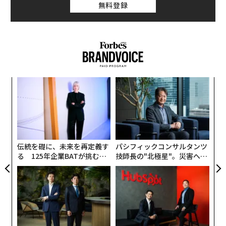
無料登録
“
変え
シ
FE
グ
エ
0年
設オ
が
が
伝統を礎に、未来を再定義す
パシフィックコンサルタンツ
る 125年企業BATが挑むス
技師長の"北極星"。災害への
モークレスな未来
無力感を乗り越え見つけた、
防災一筋20年の答え