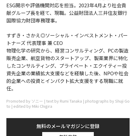
ESG開示や評価機関対応を担当。2023年4月より社会貢
献グループ長を経て、現職。公益財団法人三井住友銀行
国際協力財団専務理事。
すずき・さかえ◎ソーシャル・インベストメント・パー
トナーズ 代表理事 兼 CEO
物理化学の研究から、経営コンサルティング、PCの製造
販売企業、航空貨物のスタートアップ、製薬業界に特化
したコンサルティング、プライベート・エクイティー投
資先企業の業績拡大支援などを経験した後、NPOや社会
的企業への投資とインパクト拡大支援をする現職に就
任。
Promoted by ソニー | text by Rumi Tanaka | photographs by Shuji Go
to | edited by Miki Chigira
無料のメールマガジンに登録