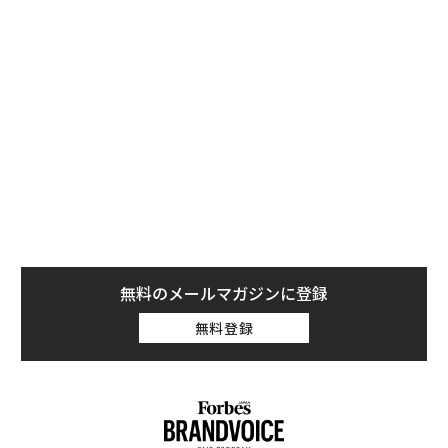
リ・ジェイバー（Faisal “Phil” Jaber）は当時を振り返
った。
ジェイバーが2002年、ミッション地区に開いた小さなコ
ーヒー店は、サンフランシスコのコーヒー好きの憩いの
場になった。フィルズにはいわゆる、“サードウェー
ブ”のコーヒー店にありがちな高慢なイメージが無い。
今日もフィルズには、ビジネスマンや消防士、配管工た
ちが列をなし、看板商品のJacob’s Wonderbarやミント
モヒートが出来上がるのを楽しみに待っている。
無料のメールマガジンに登録
無料登録