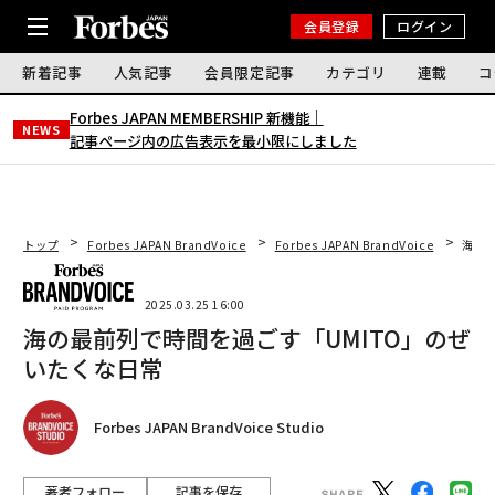
会員登録
ログイン
新着記事
人気記事
会員限定記事
カテゴリ
連載
コ
Forbes JAPAN MEMBERSHIP 新機能｜
NEWS
記事ページ内の広告表示を最小限にしました
トップ
Forbes JAPAN BrandVoice
Forbes JAPAN BrandVoice
海の
2025.03.25 16:00
海の最前列で時間を過ごす「UMITO」のぜ
いたくな日常
Forbes JAPAN BrandVoice Studio
著者フォロー
記事を保存