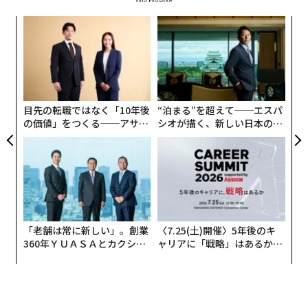
ンツ
A
への
顧客
た、
pa
革
な
ク
た「
目先の転職ではなく「10年後
“泊まる”を超えて──エスパ
の価値」をつくる──アサイ
シオが描く、新しい日本のラ
ンの長期伴走型支援とは
グジュアリー（前編）
「老舗は常に新しい」。創業
〈7.25(土)開催〉5年後のキ
360年ＹＵＡＳＡとカクシン
ャリアに「戦略」はあるか。
CEO田尻望が語る、AIを超え
トップエグゼクティブのキャ
る人の価値
リアに触れる1日│CAREER S
UMMIT 2026
編集＝上田裕資