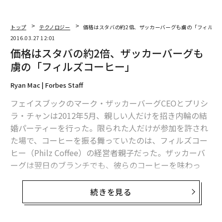
トップ
テクノロジー
価格はスタバの約2倍、ザッカーバーグも虜の「フィルズ
2016.03.27 12:01
価格はスタバの約2倍、ザッカーバーグも
虜の「フィルズコーヒー」
Ryan Mac | Forbes Staff
フェイスブックのマーク・ザッカーバーグCEOとプリシ
ラ・チャンは2012年5月、親しい人だけを招き内輪の結
婚パーティーを行った。限られた人だけが参加を許され
た場で、コーヒーを振る舞っていたのは、フィルズコー
ヒー（Philz Coffee）の経営者親子だった。ザッカーバ
ーグは翌日のブランチでも、彼らのコーヒーを味わっ
た。
続きを見る
「代金は要りませんと言ったらマークは感動していまし
た」と、フィルズの創業者で60歳のファイサル・フィ