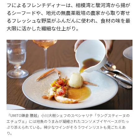
フによるフレンチディナーは、相模湾と駿河湾から揚が
るシーフードや、地元の無農薬栽培の農家から取り寄せ
るフレッシュな野菜がふんだんに使われ、食材の味を最
大限に活かした繊細な仕上がり。
「UMITO鎌倉 腰越」小川大樹シェフのスペシャリテ「ラングスティーヌの
エチュヴェ」には地魚のうまみが凝縮されたコンソメブイヤベースがたっ
ぷり添えられている。稀少なワインがそろうワインリストも見ごたえあ
り。