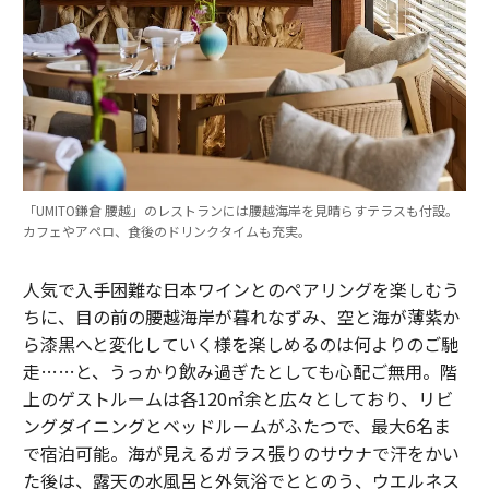
「UMITO鎌倉 腰越」のレストランには腰越海岸を見晴らすテラスも付設。
カフェやアペロ、食後のドリンクタイムも充実。
人気で入手困難な日本ワインとのペアリングを楽しむう
ちに、目の前の腰越海岸が暮れなずみ、空と海が薄紫か
ら漆黒へと変化していく様を楽しめるのは何よりのご馳
走……と、うっかり飲み過ぎたとしても心配ご無用。階
上のゲストルームは各120㎡余と広々としており、リビ
ングダイニングとベッドルームがふたつで、最大6名ま
で宿泊可能。海が見えるガラス張りのサウナで汗をかい
た後は、露天の水風呂と外気浴でととのう、ウエルネス