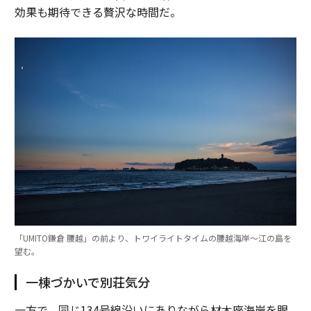
効果も期待できる贅沢な時間だ。
「UMITO鎌倉 腰越」の前より、トワイライトタイムの腰越海岸～江の島を
望む。
一棟づかいで別荘気分
一方で、同じ134号線沿いにありながら材木座海岸を眼