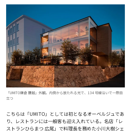
「UMITO鎌倉 腰越」外観。内側から放たれる光で、134 号線沿いで一際目
立つ
こちらは「UMITO」としては初となるオーベルジュであ
り、レストランには一般客も迎え入れている。名店「レ
ストランひらまつ 広尾」で料理⻑を務めた小川大樹シェ