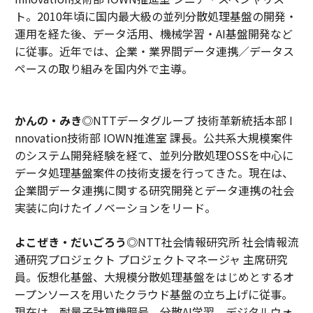
ト。2010年頃に国内最大級の並列分散処理基盤の開発・
運用を経た後、データ活用、機械学習・AI基盤開発など
に従事。近年では、企業・業界間データ連携／データス
ペースの取り組みを国内外で主導。
かんの・みき
◎NTTデータグループ 技術革新統括本部 I
nnovation技術部 IOWN推進室 課長。公共系大規模案件
のシステム開発経験を経て、並列分散処理OSSを中心に
データ処理基盤案件の技術支援を行ってきた。現在は、
企業間データ連携に関する研究開発とデータ連携の社会
実装に向けたイノベーションをリード。
よこぜき・だいごろう
◎NTT社会情報研究所 社会情報流
通研究プロジェクト プロジェクトマネージャ 主席研究
員。仮想化基盤、大規模分散処理基盤をはじめとするオ
ープンソースを用いたクラウド基盤の立ち上げに従事。
現在は、耐量子計算機暗号、分散AI学習、デジタルウォ