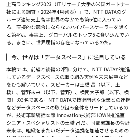
上高ランキング2023（ITリサーチ大手の米国ガートナー
社による調査・2024年4月発表）」で、NTT DATAのグ
ループ連結売上高は世界のなかでも第6位に入ってい
る。直接的な競合にならないハイパースケーラーを除く
と第4位。事実上、グローバルのトップ5に食い込んでい
る。まさに、世界屈指の存在になっているのだ。
今、世界は「データスペース」に注目している
本稿では、前編と後編の2回に分けて、NTT DATAが推進
しているデータスペースの取り組み実例や未来展望など
をひも解いていく。スピーカーは土橋 昌（以下、土
橋）、菅野未来（以下、菅野）、横関大子郎（以下、横
関）の3名である。NTT DATAで技術開発や企業との連携
などデータスペースの取り組み全体をリードしているの
が、技術革新統括本部 Innovation技術部 IOWN推進室
シニア・スペシャリストの土橋 昌だ。同部署課長の菅野
未来は、組織をまたいだデータ連携を加速させるための