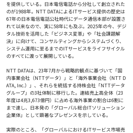
を提供している。日本電信電話から分社して創立された
のが1988年。NTT DATAによるITサービス提供の歴史は
67年の日本電信電話公社時代にデータ通信本部が設置さ
れて以来なので、実に58年にも及ぶ。2025年の今、デジ
タル技術を活用した「ビジネス変革」や「社会課題解
決」に向けて、コンサルティングからシステムづくり、
システム運用に至るまでのITサービスをライフサイクル
のすべてに渡って展開している。
NTT DATAは、23年7月から戦略的観点に基づいて「国
内事業会社（NTTデータ）」と「海外事業会社（NTT D
ATA, Inc.）」、それらを統括する持株会社「NTTデータ
グループ」の3社体制に移行した。連結売上高全体（23
年度は4兆3,673億円）に占める海外事業の割合は6割に
まで達し、日本発の「グローバル総合ITソリューション
企業体」として顕著なプレゼンスを示している。
実際のところ、「グローバルにおけるITサービス市場売