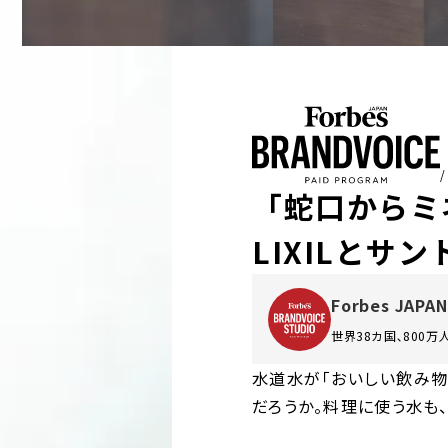
「蛇口からミネ
LIXILと
Forbes JAPAN
世界38カ国､800
水道水が「おいしい飲み物
だろうか。料理に使う水も