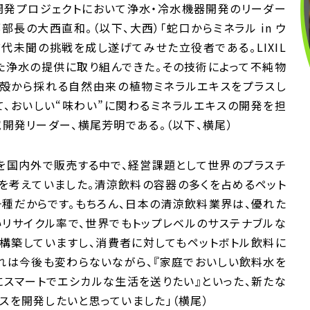
ap開発プロジェクトにおいて浄水・冷水機器開発のリーダー
部部長の大西直和。（以下、大西）「蛇口からミネラル in ウ
前代未聞の挑戦を成し遂げてみせた立役者である。LIXIL
た浄水の提供に取り組んできた。その技術によって不純物
シ殻から採れる自然由来の植物ミネラルエキスをプラスし
そして、おいしい“味わい”に関わるミネラルエキスの開発を担
究開発リーダー、横尾芳明である。（以下、横尾）
を国内外で販売する中で、経営課題として世界のプラスチ
を考えていました。清涼飲料の容器の多くを占めるペット
一種だからです。もちろん、日本の清涼飲料業界は、優れた
リサイクル率で、世界でもトップレベルのサステナブルな
構築していますし、消費者に対してもペットボトル飲料に
れは今後も変わらないながら、『家庭でおいしい飲料水を
にスマートでエシカルな生活を送りたい』といった、新たな
スを開発したいと思っていました」（横尾）