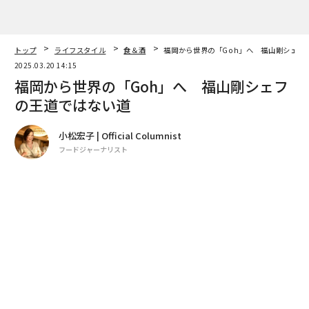
小松宏子 | Official Columnist
フードジャーナリスト
著者フォロー
記事を保存
Gohの福山 剛シェフ
今年2月には、「中東のベストレストラン50」で、アブ
ダビの最高級ホテルの日本料理店とのコラボレーション
を頼まれ、福岡、下関の友人料理人を引き連れて乗り込
み、大成功をおさめた。3月末の「アジアのベストレス
トラン50」では、プライベートのアフターパーティで腕
をふるう。
advertisement
2024年の「世界のベストレストラン50」で9位のタイの
ガガン・アナンド氏とは、すでに13回のコラボレーショ
ン”GohGan”を行い、現在は福岡でレストラン「GohGan