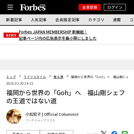
会員登録
ログイン
新着記事
人気記事
会員限定記事
カテゴリ
連載
コ
Forbes JAPAN MEMBERSHIP 新機能｜
NEWS
記事ページ内の広告表示を最小限にしました
トップ
ライフスタイル
食＆酒
福岡から世界の「Goh」へ 福山剛シェフ
2025.03.20 14:15
福岡から世界の「Goh」へ 福山剛シェフ
の王道ではない道
小松宏子 | Official Columnist
フードジャーナリスト