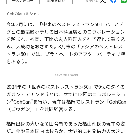
著者フォロー
記事を保存
Gohの福山 剛シェフ
今年2月には、「中東のベストレストラン50」で、アブ
ダビの最高級ホテルの日本料理店とのコラボレーション
を頼まれ、福岡、下関の友人料理人を引き連れて乗り込
み、大成功をおさめた。3月末の「アジアのベストレス
トラン50」では、プライベートのアフターパーティで腕
をふるう。
advertisement
2024年の「世界のベストレストラン50」で9位のタイの
ガガン・アナンド氏とは、すでに13回のコラボレーショ
ン”GohGan”を行い、現在は福岡でレストラン「GohGan
（ゴウガン）」を共同経営する。
福岡出身の大いなる田舎者であった福山剛氏の現在の姿
だ。今や日本国内はおろか、世界的にも発信力の大きい