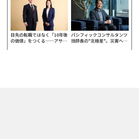
目先の転職ではなく「10年後
パシフィックコンサルタンツ
の価値」をつくる──アサイ
技師長の"北極星"。災害への
ンの長期伴走型支援とは
無力感を乗り越え見つけた、
防災一筋20年の答え
トップ
ライフスタイル
食＆酒
福岡から世界の「Goh」へ 福山剛シェフ
2025.03.20 14:15
福岡から世界の「Goh」へ 福山剛シェフ
の王道ではない道