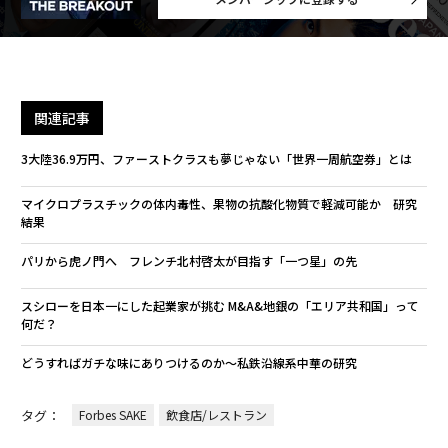
関連記事
3大陸36.9万円、ファーストクラスも夢じゃない「世界一周航空券」とは
マイクロプラスチックの体内毒性、果物の抗酸化物質で軽減可能か 研究
結果
パリから虎ノ門へ フレンチ北村啓太が目指す「一つ星」の先
スシローを日本一にした起業家が挑む M&A&地銀の「エリア共和国」って
何だ？
どうすればガチな味にありつけるのか～私鉄沿線系中華の研究
タグ：
Forbes SAKE
飲食店/レストラン