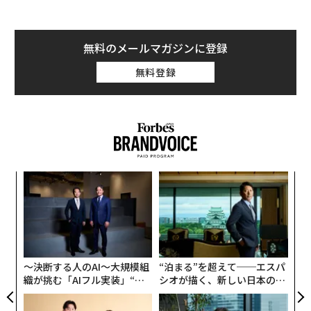
無料のメールマガジンに登録
無料登録
─レ
な
込め
術
た
ナ併
挑
ア
k」
よっ
ック
PA
由
〜決断する人のAI〜大規模組
“泊まる”を超えて──エスパ
織が挑む「AIフル実装」“使
シオが描く、新しい日本のラ
う”企業から“動く”企業へ【N
グジュアリー（前編）
TTドコモビジネス×PwC】