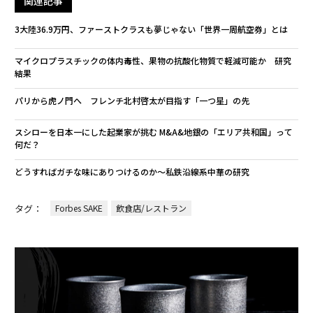
関連記事
3大陸36.9万円、ファーストクラスも夢じゃない「世界一周航空券」とは
マイクロプラスチックの体内毒性、果物の抗酸化物質で軽減可能か 研究
結果
パリから虎ノ門へ フレンチ北村啓太が目指す「一つ星」の先
スシローを日本一にした起業家が挑む M&A&地銀の「エリア共和国」って
何だ？
どうすればガチな味にありつけるのか～私鉄沿線系中華の研究
タグ：
Forbes SAKE
飲食店/レストラン