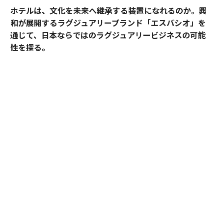
ホテルは、文化を未来へ継承する装置になれるのか。興
和が展開するラグジュアリーブランド「エスパシオ」を
通じて、日本ならではのラグジュアリービジネスの可能
性を探る。
2025年10月、名古屋城の正面にひとつの“城”が誕生し
た。あの有名な金のシャチホコこそ冠してはいないが、
石組みの壁の上に、御殿風の建築が積み重ねられたさま
はまさに現代の城。長年、名古屋城を“金城”と呼び親し
んできた名古屋の人々も少なからず驚いたに違いない。
その“城”とは、「エスパシオ ナゴヤキャッスル」。大手
総合商社であり、医薬品・光学機器メーカーとしても知
られる興和が手がけたラグジュアリーホテルだ。
しかし、興和がホテルを手がけるとは少々意外な気もす
るが……同社で取締役専務執行役員としてホスピタリテ