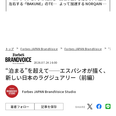
左右する――「BAKUNE」のTEN
よって加速する NORQAIN JA
TIALが支える「挑戦者の明
PAN 特別座談会
日」
トップ
Forbes JAPAN BrandVoice
Forbes JAPAN BrandVoice
“泊
2026.07.24 16:00
“泊まる”を超えて──エスパシオが描く、
新しい日本のラグジュアリー（前編）
Forbes JAPAN BrandVoice Studio
著者フォロー
記事を保存