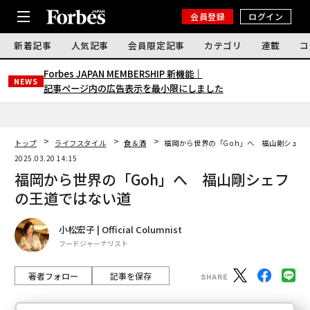
会員登録
ログイン
新着記事
人気記事
会員限定記事
カテゴリ
連載
コ
Forbes JAPAN MEMBERSHIP 新機能｜
NEWS
記事ページ内の広告表示を最小限にしました
トップ
ライフスタイル
食＆酒
福岡から世界の「Goh」へ 福山剛シェフ
2025.03.20 14:15
福岡から世界の「Goh」へ 福山剛シェフ
の王道ではない道
小松宏子 | Official Columnist
フードジャーナリスト
著者フォロー
記事を保存