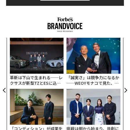
ア
の
た
「
3
C
る
革新は下山で生まれる──レ
「誠実さ」は競争力になるか
クサスが新型TZとESに込め
──WEOYモナコで見た、く
た「DISCOVER」の哲学
ら寿司の経営哲学
「コンディション」が成果を
挑戦は個から始まり、共創に