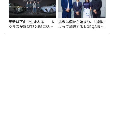
ン・バルセロナ（10位）だった。
革新は下山で生まれる──レ
挑戦は個から始まり、共創に
クサスが新型TZとESに込め
よって加速する NORQAIN JA
た「DISCOVER」の哲学
PAN 特別座談会
スペイン・マドリードにあるブエン・レティーロ公園（Shutterstock.com）
アジアの人気が急上昇
欧州が強い存在感を示し続ける一方で、今年のランキン
グでは変化の兆しも見られ、同地域以外の都市が大きく