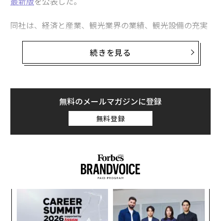
最新版
を公表した。
同社は、経済と産業、観光業界の業績、観光設備の充実
度、政策と魅力、保健と治安、持続可能性という6つの
重要な柱にまたがる55の異なる指標を分析し、旅行に最
続きを見る
適な世界の都市をランキング形式で紹介している。
パリが4年連続で首位の座を確保
無料のメールマガジンに登録
歴史遺産や文化的な影響力に加え、最先端の持続可能性
への取り組みという、他に類を見ない組み合わせが評価
無料登録
され、フランスの首都パリが4年連続で「世界で最も訪
れたい都市」の首位を確保した。「華の都」パリが世界
中の観光客を魅了し続ける理由として、ユーロモニター
は、同市が2024年に1700万人以上の外国人旅行者を受
け入れた点を挙げ、観光業界では世界でも比類のない優
位性を保っているからだと説明した。
A
顧客
pa
内