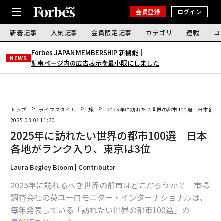
会員登録
ログイン
新着記事
人気記事
会員限定記事
カテゴリ
連載
コ
Forbes JAPAN MEMBERSHIP 新機能｜
NEWS
記事ページ内の広告表示を最小限にしました
トップ
ライフスタイル
旅
2025年に訪れたい世界の都市100選 日本各
2025.03.03 11:30
2025年に訪れたい世界の都市100選 日本
各地がランク入り、東京は3位
Laura Begley Bloom | Contributor
2025年に訪れるべき世界の都市はどこだろうか？ 市場
調査会社の英ユーロモニター・インターナショナルは、
毎年発表している「訪れたい世界の都市100選」の