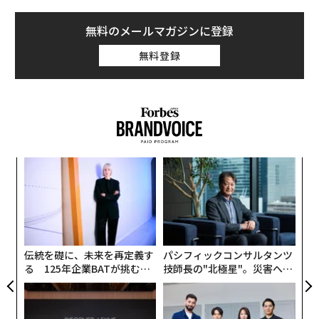
パリが4年連続で首位の座を確保
無料のメールマガジンに登録
歴史遺産や文化的な影響力に加え、最先端の持続可能性
への取り組みという、他に類を見ない組み合わせが評価
無料登録
され、フランスの首都パリが4年連続で「世界で最も訪
れたい都市」の首位を確保した。「華の都」パリが世界
中の観光客を魅了し続ける理由として、ユーロモニター
は、同市が2024年に1700万人以上の外国人旅行者を受
け入れた点を挙げ、観光業界では世界でも比類のない優
位性を保っているからだと説明した。
A
顧客
pa
同社の
前回のランキング
と同様、欧州の各都市が今年も
目
な
引き続き上位を占めた。上位20都市のうち、欧州からは
の
ン
9都市が入り、同地域の歴史や文化の豊かさや、観光客
への魅力の高さが改めて強調された。1位のパリ以外に
伝統を礎に、未来を再定義す
パシフィックコンサルタンツ
トップ10入りした欧州の都市は、スペイン・マドリード
る 125年企業BATが挑むス
技師長の"北極星"。災害への
モークレスな未来
無力感を乗り越え見つけた、
（2位）、イタリア・ローマ（4位）、イタリア・ミラノ
防災一筋20年の答え
（5位）、オランダ・アムステルダム（7位）、スペイ