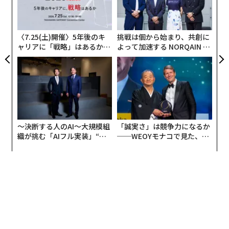
な
グ
実
全
〈7.25(土)開催〉5年後のキ
挑戦は個から始まり、共創に
ャリアに「戦略」はあるか。
よって加速する NORQAIN JA
トップエグゼクティブのキャ
PAN 特別座談会
リアに触れる1日│CAREER S
UMMIT 2026
〜決断する人のAI〜大規模組
「誠実さ」は競争力になるか
織が挑む「AIフル実装」“使
──WEOYモナコで見た、く
う”企業から“動く”企業へ【N
ら寿司の経営哲学
TTドコモビジネス×PwC】