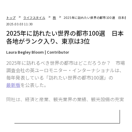
トップ
ライフスタイル
旅
2025年に訪れたい世界の都市100選 日本各
2025.03.03 11:30
2025年に訪れたい世界の都市100選 日本
各地がランク入り、東京は3位
Laura Begley Bloom | Contributor
2025年に訪れるべき世界の都市はどこだろうか？ 市場
調査会社の英ユーロモニター・インターナショナルは、
毎年発表している「訪れたい世界の都市100選」の
最新版
を公表した。
同社は、経済と産業、観光業界の業績、観光設備の充実
度、政策と魅力、保健と治安、持続可能性という6つの
重要な柱にまたがる55の異なる指標を分析し、旅行に最
適な世界の都市をランキング形式で紹介している。