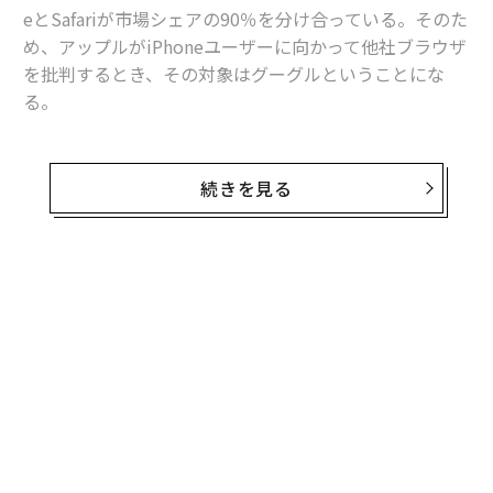
eとSafariが市場シェアの90％を分け合っている。そのた
め、アップルがiPhoneユーザーに向かって他社ブラウザ
を批判するとき、その対象はグーグルということにな
る。
この事実が最近、アップルが地元で起こしたプライバシ
ー保護キャンペーンの背景にある。
SFGate
によると、ア
続きを見る
ップルはサンフランシスコで最も目立つ広告看板の1つ
を新たな広告キャンペーンに変更した。この広告には、
同じベイエリアのライバル企業に対する批判が含まれて
いるようだ。
アップルが、Safariについて「実際にプライベートなブ
ラウザー」だと表現する際、ライバルとなるグーグルの
Chromeに対して、きわめてストレートな警告も発して
いることになる。
Apple takes shot at Google with prominent San