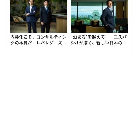
リアに触れる1日│CAREER S
UMMIT 2026
内製化こそ、コンサルティン
“泊まる”を超えて──エスパ
グの本質だ レバレジーズが
シオが描く、新しい日本のラ
実践する、次世代ファームの
グジュアリー（前編）
全貌