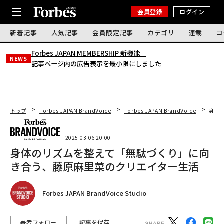
会員登録
ログイン
新着記事
人気記事
会員限定記事
カテゴリ
連載
コ
Forbes JAPAN MEMBERSHIP 新機能｜
NEWS
記事ページ内の広告表示を最小限にしました
トップ
Forbes JAPAN BrandVoice
Forbes JAPAN BrandVoice
身体
2025.03.06 20:00
身体のリズムを整えて「無駄づくり」に向
き合う、藤原麻里菜のクリエイター生活
Forbes JAPAN BrandVoice Studio
著者フォロー
記事を保存