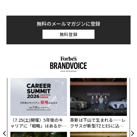
Francisco billboard
https://t.co/urwoVkwrZv
— SFGATE (@SFGate)
June 24, 2024
無料のメールマガジンに登録
無料登録
警告そのものに驚きはない。はっきりさせておくと、も
しあなたにとってプライバシーの保護が優先事項である
なら、Google Chromeをデフォルトにしている可能性は
極めて低いだろう。Chromeの通常モードにおけるCooki
eの追跡がしぶとく生き残っており、準プライベートな
「シークレットウィンドウ」は、実際のところどれだけ
シークレットなのか未だにわかっていない。
伝
る
モ
「
左右
T
日
〈7.25(土)開催〉5年後のキ
革新は下山で生まれる──レ
ャリアに「戦略」はあるか。
クサスが新型TZとESに込め
トップエグゼクティブのキャ
た「DISCOVER」の哲学