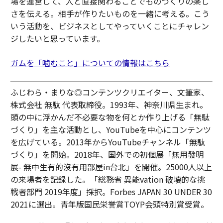
場を運営して、人と直接関わることでものづくりの楽し
さを伝える。相手が作りたいものを一緒に考える。こう
いう活動を、ビジネスとしてやっていくことにチャレン
ジしたいと思っています。
ガムを「噛むこと」についての情報はこちら
ふじわら・まりな◎コンテンツクリエイター、文筆家、
株式会社 無駄 代表取締役。1993年、神奈川県生まれ。
頭の中に浮かんだ不必要な物を何とか作り上げる「無駄
づくり」を主な活動とし、YouTubeを中心にコンテンツ
を広げている。2013年からYouTubeチャンネル「無駄
づくり」を開始。2018年、国外での初個展「無用發明
展- 無中生有的沒有用部屋in台北」を開催。25000人以上
の来場者を記録した。「総務省 異能vation 破壊的な挑
戦者部門 2019年度」採択。Forbes JAPAN 30 UNDER 30
2021に選出。青年版国民栄誉賞TOYP会頭特別賞受賞。