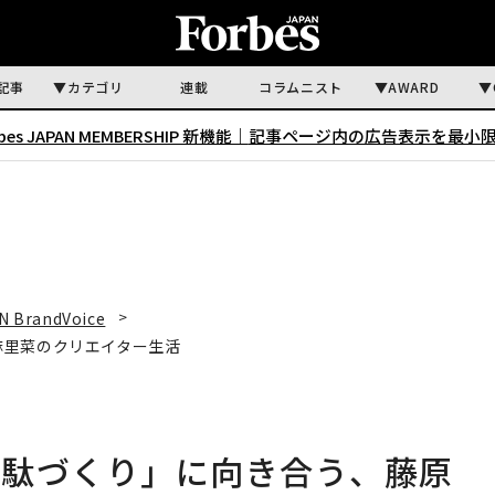
記事
カテゴリ
連載
コラムニスト
AWARD
rbes JAPAN MEMBERSHIP 新機能｜
記事ページ内の広告表示を最小
N BrandVoice
麻里菜のクリエイター生活
無駄づくり」に向き合う、藤原