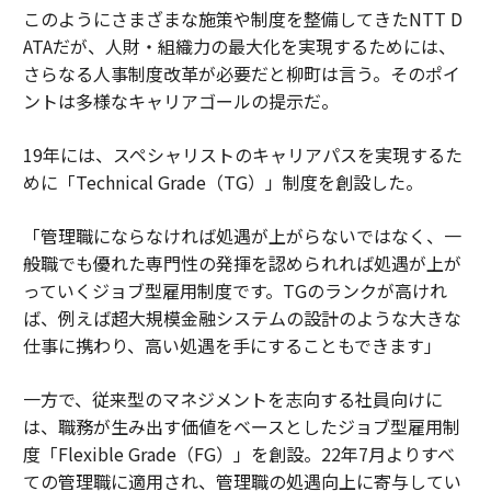
このようにさまざまな施策や制度を整備してきたNTT D
ATAだが、人財・組織力の最大化を実現するためには、
さらなる人事制度改革が必要だと柳町は言う。そのポイ
ントは多様なキャリアゴールの提示だ。
19年には、スペシャリストのキャリアパスを実現するた
めに「Technical Grade（TG）」制度を創設した。
「管理職にならなければ処遇が上がらないではなく、一
般職でも優れた専門性の発揮を認められれば処遇が上が
っていくジョブ型雇用制度です。TGのランクが高けれ
ば、例えば超大規模金融システムの設計のような大きな
仕事に携わり、高い処遇を手にすることもできます」
一方で、従来型のマネジメントを志向する社員向けに
は、職務が生み出す価値をベースとしたジョブ型雇用制
度「Flexible Grade（FG）」を創設。22年7月よりすべ
ての管理職に適用され、管理職の処遇向上に寄与してい