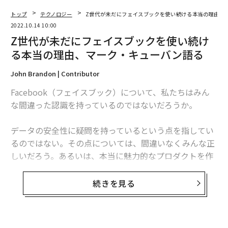
トップ
テクノロジー
Z世代が未だにフェイスブックを使い続ける本当の理由、
2022.10.14 10:00
Z世代が未だにフェイスブックを使い続け
る本当の理由、マーク・キューバン語る
John Brandon | Contributor
Facebook（フェイスブック）について、私たちはみん
な間違った認識を持っているのではないだろうか。
データの安全性に疑問を持っているという点を指してい
るのではない。その点については、間違いなくみんな正
しいだろう。あるいは、本当に魅力的なプロダクトを作
るよりも、ただ広告を見せることに依存するビジネスモ
デルを疑問視しているという点も間違っていない。
続きを見る
しかし「一体このプラットフォームを誰が利用している
のか」ということに関しては、しばしば私たちの認識が