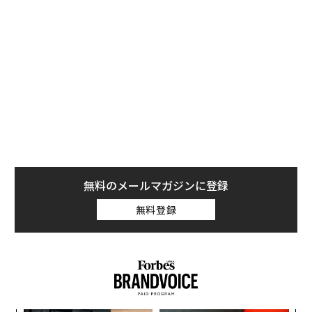
間違っているケースは多い。私たちはZ世代やその他の
年齢層が、TikTok（ティックトック）やSnapchat（ス
ナップチャット）、YouTube（ユーチューブ）に移った
と思いがちだ。私も読者や同僚からも、フェイスブック
は時代遅れだといわれたことがある。
無料のメールマガジンに登録
無料登録