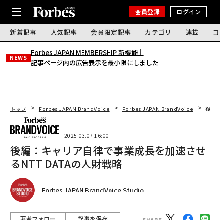
会員登録
ログイン
新着記事
人気記事
会員限定記事
カテゴリ
連載
コ
Forbes JAPAN MEMBERSHIP 新機能｜
NEWS
記事ページ内の広告表示を最小限にしました
トップ
Forbes JAPAN BrandVoice
Forbes JAPAN BrandVoice
後編：
2025.03.07 16:00
後編：キャリア自律で事業成長を加速させ
るNTT DATAの人財戦略
Forbes JAPAN BrandVoice Studio
著者フォロー
記事を保存