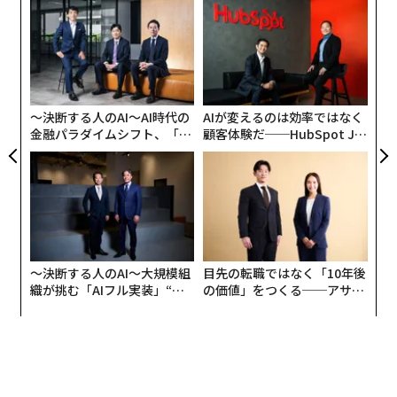
ンツ
「
への
3
た、
C
“
る
オ
ジ
〜決断する人のAI〜AI時代の
AIが変えるのは効率ではなく
金融パラダイムシフト、「超
顧客体験だ──HubSpot Ja
個別化」の核心 【MUFG×ウ
panが語る「Grow Better」
ェルスナビ×PwC】
な組織のつくり方
〜決断する人のAI〜大規模組
目先の転職ではなく「10年後
編集＝Akihito Mizukoshi
織が挑む「AIフル実装」“使
の価値」をつくる──アサイ
う”企業から“動く”企業へ【N
ンの長期伴走型支援とは
TTドコモビジネス×PwC】
2026年9月号発売中
最新号の購入はこちらから