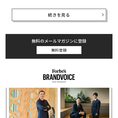
時価総額で400億ドル以上が吹っ飛んだ2週間の後、米ウ
ェルズ・ファーゴ銀行はウォルト・ディズニー、CBS、
続きを見る
21世紀フォックスの3銘柄の投資判断を「優良（アウト
パフォーム）」から「中立（マーケット・パフォー
ム）」に引き下げた。ケーブルテレビ局HBOの親会社、
タイム・ワーナーだけは格下げから免れた。
無料のメールマガジンに登録
無料登録
ウェル・ファーゴは「ケーブルネットワーク事業の先行
き不安による不透明感」を格下げの理由としている。
「
─
ら
内
グ
実