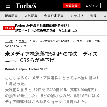
会員登録
ログイン
新着記事
人気記事
会員限定記事
カテゴリ
連載
コ
Forbes JAPAN MEMBERSHIP 新機能｜
NEWS
記事ページ内の広告表示を最小限にしました
トップ
マネー
米メディア株急落で5兆円の損失 ディズニー、CBSらが格下げ
2015.08.20 14:01
米メディア株急落で5兆円の損失 ディズ
ニー、CBSらが格下げ
Denali Tietjen | Forbes Staff
ここしばらく、メディア関連株にとっては本当に酷い1
カ月だった。
大雑把に言うと「2日間で430億ドル（5兆3,000億円）
の損失が発生した」ほどの酷さなのだ。8月18日にはメ
ディア関連株はさらなるショックに見舞われた。