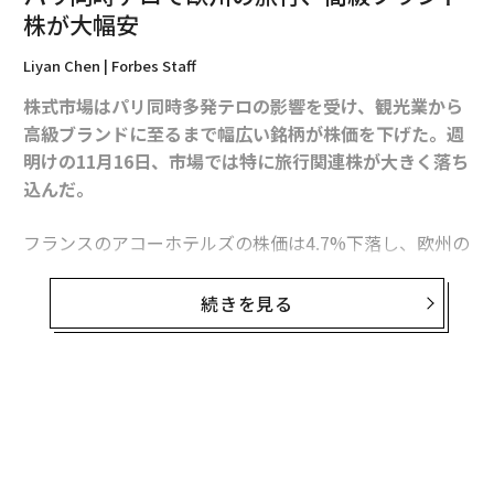
株が大幅安
2026年9月号発売中
Liyan Chen | Forbes Staff
株式市場はパリ同時多発テロの影響を受け、観光業から
高級ブランドに至るまで幅広い銘柄が株価を下げた。週
最新号の購入はこちらから
明けの11月16日、市場では特に旅行関連株が大きく落ち
込んだ。
メンバーシップに登録する
フランスのアコーホテルズの株価は4.7%下落し、欧州の
観光業において最大の下げ幅となった。主要航空会社の
中ではエールフランス‐KLMが最も影響を受け、1日で5.
続きを見る
7%値を下げた。ルフトハンザドイツ航空やノルウェ
関連記事
ー・エアシャトル、フィンランド航空などの株価も2%
以上下落した。
パリ同時テロで欧州の旅行、高級ブランド株が大幅安
無料のメールマガジンに登録
投資の神、ドラッケンミラーがアマゾン株推奨の理由
影響は米国市場にも広がった。S&P 500銘柄で16日に最
無料登録
も下げた15銘柄のうち、8銘柄がホテルやクルーズ、予
米マクドナルド 不動産部門スピンオフを否定
約サイトなどの旅行業関連だった。予約サイトのPriceli