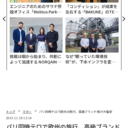
全
エンジニアのためのサウナ併
「コンディション」が成果を
設オフィス「Mobius Park」
左右する――「BAKUNE」のTEN
がオープン──タマディック
TIALが支える「挑戦者の明
が健康経営を徹底する理由
日」
挑戦は個から始まり、共創に
なぜ“眠っていた環境技
よって加速する NORQAIN JA
術”が、下水インフラを変え
PAN 特別座談会
たのか──産総研×月島JFE
アクアソリューションの10年
トップ
マネー
パリ同時テロで欧州の旅行、高級ブランド株が大幅安
2015.11.19 12:14
編集 ＝ 加藤雅之
パリ同時テロで欧州の旅行、高級ブランド