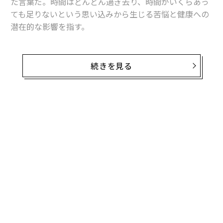
た言葉だ。時間はどんどん過ぎ去り、時間がいくらあっ
ても足りないという思い込みから生じる苦悩と健康への
潜在的な影響を指す。
同時進行の仕事や人間関係、自己管理、責任など、果て
しなく続く「やることリスト」に押し潰されそうになっ
続きを見る
たことがある人なら、時間病を経験したことがあるだろ
う。常に時間に追われていると罪悪感や疲労、そして満
足にできていないという気持ちが募る。
無料のメールマガジンに登録
自分の人生を再びコントロールし、止まることのない世
無料登録
界でバランスや心の安らぎを得るにはどうしたらいいの
か。心理学の知見に裏づけられた3つの効果的な方法を
紹介しよう。
1. 時間に対する考えを改める
2022年に発表された
研究結果
で、長期にわたるストレス
革
や燃え尽き症候群（バーンアウト）によって不安やうつ
ク