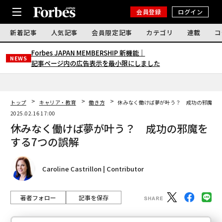
会員登録
ログイン
新着記事
人気記事
会員限定記事
カテゴリ
連載
コ
Forbes JAPAN MEMBERSHIP 新機能｜
NEWS
記事ページ内の広告表示を最小限にしました
トップ
キャリア・教育
働き方
休みなく働けば夢が叶う？ 成功の邪魔をす
2025.02.16 17:00
休みなく働けば夢が叶う？ 成功の邪魔を
する7つの誤解
Caroline Castrillon | Contributor
著者フォロー
記事を保存