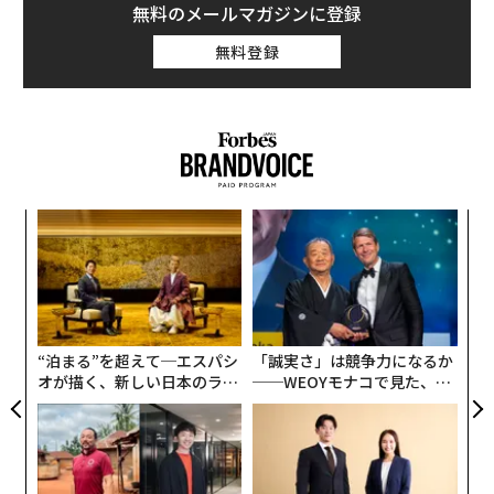
無料のメールマガジンに登録
無料登録
“
シ
グ
伝
る
モ
“泊まる”を超えて─エスパシ
「誠実さ」は競争力になるか
オが描く、新しい日本のラグ
──WEOYモナコで見た、く
ジュアリー（中編）
ら寿司の経営哲学