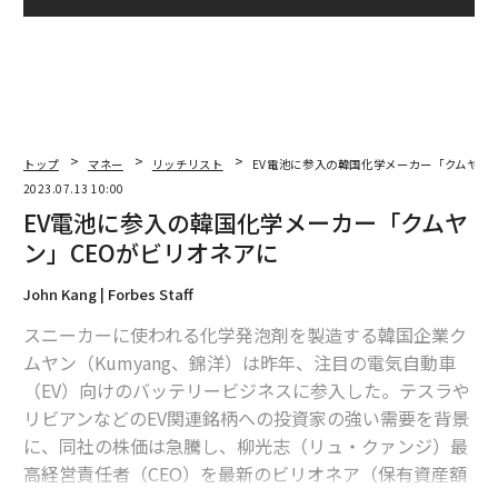
トップ
マネー
リッチリスト
EV電池に参入の韓国化学メーカー「クムヤン
2023.07.13 10:00
EV電池に参入の韓国化学メーカー「クムヤ
ン」CEOがビリオネアに
John Kang | Forbes Staff
スニーカーに使われる化学発泡剤を製造する韓国企業ク
ムヤン（Kumyang、錦洋）は昨年、注目の電気自動車
（EV）向けのバッテリービジネスに参入した。テスラや
リビアンなどのEV関連銘柄への投資家の強い需要を背景
に、同社の株価は急騰し、柳光志（リュ・クァンジ）最
高経営責任者（CEO）を最新のビリオネア（保有資産額