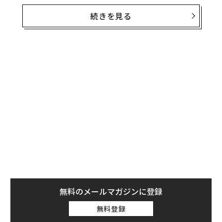
10億ドル以上の富豪）に押し上げた。
続きを見る
現在57歳の柳は、韓国のコスダック証券取引所に上場す
るクムヤンの筆頭株主で、時価総額が約50億ドルの同社
の株の40％近くを所有しているが、持ち株の90％近くを
個人融資の担保としている。フォーブスはそれを考慮し
て柳の資産を算定し、7月11日の終値で柳の資産が10億
ドルを突破したと見積もった。
クムヤンは何年もの間、目立たない企業だったが、2022
年半ばにEVに使われる充電式リチウム電池の開発研究を
完了したと発表したことで注目を集めた。以来、バッテ
リー関連銘柄を求める投資家が殺到した結果、クムヤン
の株価は2000％近く急騰した。
無料のメールマガジンに登録
無料登録