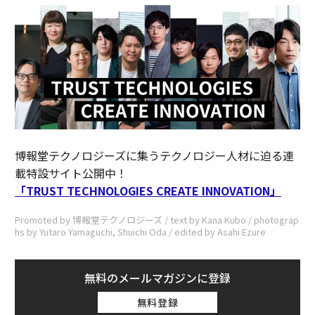
博報堂テクノロジーズに集うテクノロジー人材に迫る連
載特設サイト公開中！
「TRUST TECHNOLOGIES CREATE INNOVATION」
Promoted by 博報堂テクノロジーズ / text by Kana Kubo / photograp
hs by Yutaro Yamaguchi, Shuichi Oda / edited by Asahi Ezure
無料のメールマガジンに登録
無料登録