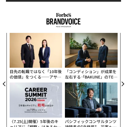
“
シ
グ
“
オ
ジ
目先の転職ではなく「10年後
「コンディション」が成果を
の価値」をつくる──アサイ
左右する――「BAKUNE」のTEN
ンの長期伴走型支援とは
TIALが支える「挑戦者の明
日」
〈7.25(土)開催〉5年後のキ
パシフィックコンサルタンツ
ャリアに「戦略」はあるか。
技師長の"北極星"。災害への