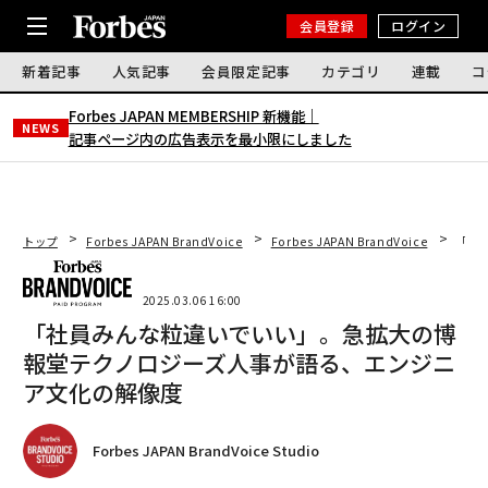
会員登録
ログイン
新着記事
人気記事
会員限定記事
カテゴリ
連載
コ
Forbes JAPAN MEMBERSHIP 新機能｜
NEWS
記事ページ内の広告表示を最小限にしました
トップ
Forbes JAPAN BrandVoice
Forbes JAPAN BrandVoice
「社
2025.03.06 16:00
「社員みんな粒違いでいい」。急拡大の博
報堂テクノロジーズ人事が語る、エンジニ
ア文化の解像度
Forbes JAPAN BrandVoice Studio