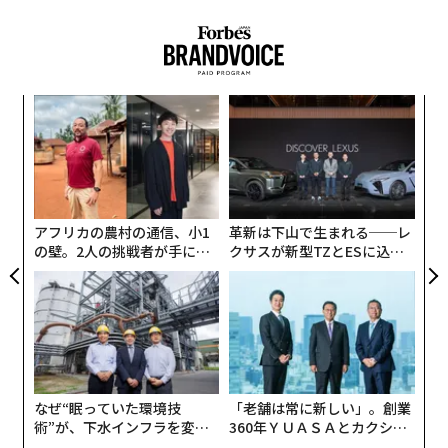
クト
ノンアルコールのクラフトジン、18種類のボタニカルを使用：気になるプ
ロダクト
美味しい「微アル」ビール3種を飲み比べ 翌朝スッキリが嬉しい：ミニレ
なく
「
ビュー
Ja
─
er」
ら
華やかな赤色の生シードル リンゴ本来の味わいを堪能：気になるプロダ
内
クト
グ
実
全
タグ：
サントリー
酒/アルコール/飲酒
気になるプロダクト
アフリカの農村の通信、小1
革新は下山で生まれる──レ
の壁。2人の挑戦者が手にし
クサスが新型TZとESに込め
た「次なる武器」
た「DISCOVER」の哲学
advertisement
そこから美味しいノンアルコールビール探しが始まり、
ついに出会ったのが「
ヴェリタスブロイ
」だ。
なぜ“眠っていた環境技
「老舗は常に新しい」。創業
脱アルコール製法だからビールのような本格的
術”が、下水インフラを変え
360年ＹＵＡＳＡとカクシン
たのか──産総研×月島JFE
CEO田尻望が語る、AIを超え