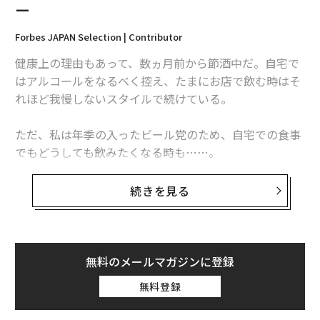
ー
文 ＝ 加藤肇
Forbes JAPAN Selection | Contributor
健康上の理由もあって、数ヵ月前から節酒中だ。自宅で
2026年9月号発売中
はアルコールをなるべく控え、たまにお店で飲む時はそ
れほど我慢しないスタイルで続けている。
最新号の購入はこちらから
ただ、私は年季の入ったビール党のため、自宅での食事
でもどうしても飲みたくなる時も……。
メンバーシップに登録する
そこで、ノンアルコールビールをいくつか試してみた
続きを見る
が、どうにも満足できない。確かにビールっぽい味はす
るけれど、妙な甘味や酸味が舌に残って美味しくない
関連記事
し、麦芽とホップ以外の添加物が含まれているのも気に
なる。
無料のメールマガジンに登録
うまくて当然のノンアルビール、ビールからアルコールだけを抜く製法：
ミニレビュー
無料登録
日米の匠によるウイスキー バーボン原酒3種をブレンド：気になるプロダ