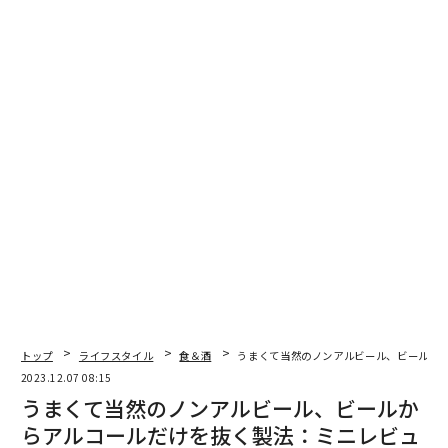
現在は、
Amazon
や
楽天市場
などで予約受付中。自分へ
のご褒美はもちろん、大切な人への贈り物にしても喜ば
れるだろう。
●製品名：
サントリー梅酒〈山崎蒸溜所貯蔵梅酒〉EXT
RA BLEND 2025 Osaka Origin Edition
Amazon
楽天市場
●容量：700ml
●アルコール度数：16％
トップ
ライフスタイル
食＆酒
うまくて当然のノンアルビール、ビールか
注：記事中リンクから商品の購入などを行なうと、編集
2023.12.07 08:15
部に収益が入ることがあります。また事業者は、商品の
うまくて当然のノンアルビール、ビールか
選定や記事内容には一切関与していません。
らアルコールだけを抜く製法：ミニレビュ