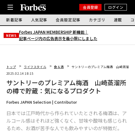
会員登録
ログイン
新着記事
人気記事
会員限定記事
カテゴリ
連載
コ
Forbes JAPAN MEMBERSHIP 新機能｜
NEWS
記事ページ内の広告表示を最小限にしました
トップ
ライフスタイル
食＆酒
サントリーのプレミアム梅酒 山崎蒸溜所
2025.02.14 18:15
サントリーのプレミアム梅酒 山崎蒸溜所
の樽で貯蔵：気になるプロダクト
Forbes JAPAN Selection | Contributor
日本では江戸時代から作られていたとされる梅酒は、ア
ルコール感はそれほど強くなく、甘味や酸味も感じられ
るため、お酒が苦手な人でも飲みやすいのが特徴だ。