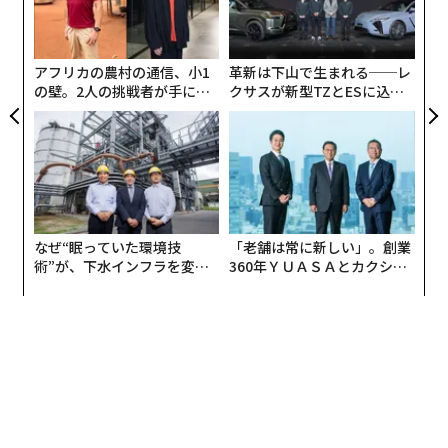
グ
実
全
アフリカの農村の通信、小1
革新は下山で生まれる──レ
丸みを帯びた瓶は、熟成によるまろやかな味わいを表
の壁。2人の挑戦者が手にし
クサスが新型TZとESに込め
た「次なる武器」
た「DISCOVER」の哲学
現。キャップシールと化粧箱には、サントリーの梅酒と
同じく大阪の地で育まれた
伝統工芸品「和泉蜻蛉玉（い
ずみとんぼだま）」をイメージしたデザイン
が施され、
2万円超えという価格にふさわしいプレミアムな雰囲気
を醸し出している。
なぜ“眠っていた環境技
「老舗は常に新しい」。創業
術”が、下水インフラを変え
360年ＹＵＡＳＡとカクシン
たのか──産総研×月島JFE
CEO田尻望が語る、AIを超え
アクアソリューションの10年
る人の価値