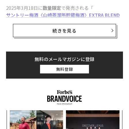
2025年3月18日に
数量限定
で発売される「
サントリー梅酒〈山崎蒸溜所貯蔵梅酒〉EXTRA BLEND
2025 Osaka Origin Edition
」は、まろやかな味わいの梅酒をウイスキーの熟成に使
続きを見る
用した古樽に詰めて、山崎蒸溜所にて貯蔵。さらに、
梅
酒を貯蔵した樽で長期間熟成させたモルトウイスキーや
貴重なブランデー古酒をブレンド
して仕上げられてい
る。華やかな香りとまろやかで深い味わい、長く続く余
無料のメールマガジンに登録
韻を楽しめるという。
無料登録
なく
「
Ja
─
er」
ら
内